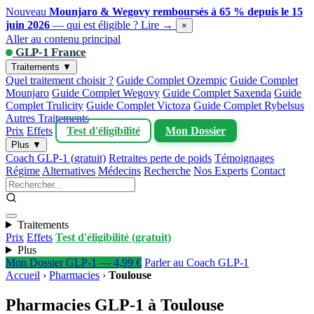
Nouveau
Mounjaro & Wegovy remboursés à 65 % depuis le 15
juin 2026
— qui est éligible ?
Lire →
×
Aller au contenu principal
GLP-1 France
Traitements ▼
Quel traitement choisir ?
Guide Complet Ozempic
Guide Complet
Mounjaro
Guide Complet Wegovy
Guide Complet Saxenda
Guide
Complet Trulicity
Guide Complet Victoza
Guide Complet Rybelsus
Autres Traitements
Prix
Effets
Test d'éligibilité
Mon Dossier
Plus ▼
Coach GLP-1 (gratuit)
Retraites perte de poids
Témoignages
Régime
Alternatives
Médecins
Recherche
Nos Experts
Contact
Traitements
Prix
Effets
Test d'éligibilité (gratuit)
Plus
Mon Dossier GLP-1 — 4,99 €
Parler au Coach GLP-1
Accueil
›
Pharmacies
›
Toulouse
Pharmacies GLP-1 à Toulouse