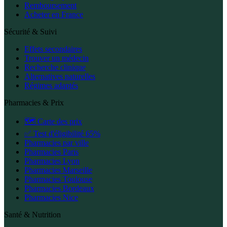
Remboursement
Acheter en France
Sécurité & Suivi
Effets secondaires
Trouver un médecin
Recherche clinique
Alternatives naturelles
Régimes adaptés
Pharmacies & Prix
🗺️ Carte des prix
✅ Test d'éligibilité 65%
Pharmacies par ville
Pharmacies Paris
Pharmacies Lyon
Pharmacies Marseille
Pharmacies Toulouse
Pharmacies Bordeaux
Pharmacies Nice
Santé & Nutrition