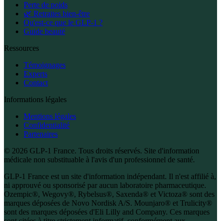
Perte de poids
🌿 Retraites bien-être
Qu'est-ce que le GLP-1 ?
Guide beauté
Ressources
Témoignages
Experts
Contact
Informations légales
Mentions légales
Confidentialité
Partenaires
© 2026 GLP-1 France. Tous droits réservés. Site d'information
médicale non substituable à l'avis d'un professionnel de santé.
GLP-1 France est un site d'information indépendant. Il n'est affilié à,
ni approuvé ou sponsorisé par aucun laboratoire pharmaceutique.
Ozempic®, Wegovy®, Rybelsus®, Saxenda® et Victoza® sont des
marques déposées de Novo Nordisk A/S. Mounjaro® et Trulicity®
sont des marques déposées d'Eli Lilly and Company. Ces marques
sont citées à titre strictement informatif, conformément aux