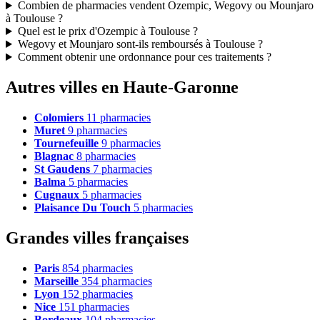
Combien de pharmacies vendent Ozempic, Wegovy ou Mounjaro
à Toulouse ?
Quel est le prix d'Ozempic à Toulouse ?
Wegovy et Mounjaro sont-ils remboursés à Toulouse ?
Comment obtenir une ordonnance pour ces traitements ?
Autres villes en Haute-Garonne
Colomiers
11 pharmacies
Muret
9 pharmacies
Tournefeuille
9 pharmacies
Blagnac
8 pharmacies
St Gaudens
7 pharmacies
Balma
5 pharmacies
Cugnaux
5 pharmacies
Plaisance Du Touch
5 pharmacies
Grandes villes françaises
Paris
854 pharmacies
Marseille
354 pharmacies
Lyon
152 pharmacies
Nice
151 pharmacies
Bordeaux
104 pharmacies