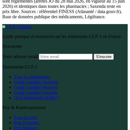
sont réglementés (arrêtés JO du 28 mai 2026, en vigueur au 15 juin
2026) et identiques dans toutes les pharmacies ; Saxenda reste en
prix libre. Sources : référentiel FINESS (Atlasanté / data.gouv.fr),
Base de données publique des médicaments, Légifrance.
GLP-1 France
Guide pratique et ressources sur les traitements GLP-1 en France.
Newsletter
Votre adresse email
S'inscrire
Traitements GLP-1
Tous les traitements
Guide complet Ozempic
Guide complet Wegovy
Guide complet Saxenda
Quel traitement choisir ?
Prix & Remboursement
Tous les prix
Prix Ozempic
Prix Wegovy