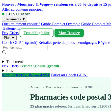
Nouveau
Mounjaro & Wegovy remboursés à 65 % depuis le 15 ju
Aller au contenu principal
GLP-1 France
Traitements ▼
Quel traitement choisir ?
Guide Complet Ozempic
Guide Complet Mo
Traitements
Prix
Effets
Test d'éligibilité
Mon Dossier
Plus ▼
Coach GLP-1 (gratuit)
Retraites perte de poids
Témoignages
Régime
Traitements
Prix
Effets
Test d'éligibilité (gratuit)
Plus
Mon Dossier GLP-1 — 4,99 €
Parler au Coach GLP-1
Accueil
›
Pharmacies
›
Toulouse
›
31200
Pharmacies code postal 
25 pharmacies
référencées dans le secteur 31200 (