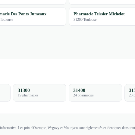
macie Des Ponts Jumeaux
Pharmacie Teissier Michelot
Toulouse
31200 Toulouse
31300
31400
31
19 pharmacies
24 pharmacies
23 
st informative. Les prix d'Ozempic, Wegovy et Mounjaro sont réglementés et identiques dans tout