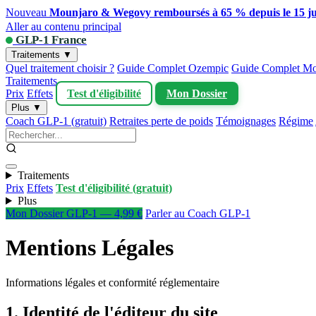
Nouveau
Mounjaro & Wegovy remboursés à 65 % depuis le 15 ju
Aller au contenu principal
GLP-1 France
Traitements ▼
Quel traitement choisir ?
Guide Complet Ozempic
Guide Complet Mo
Traitements
Prix
Effets
Test d'éligibilité
Mon Dossier
Plus ▼
Coach GLP-1 (gratuit)
Retraites perte de poids
Témoignages
Régime
Traitements
Prix
Effets
Test d'éligibilité (gratuit)
Plus
Mon Dossier GLP-1 — 4,99 €
Parler au Coach GLP-1
Mentions Légales
Informations légales et conformité réglementaire
1. Identité de l'éditeur du site