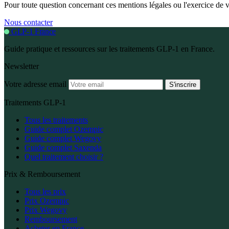
Pour toute question concernant ces mentions légales ou l'exercice de v
Nous contacter
GLP-1 France
Guide pratique et ressources sur les traitements GLP-1 en France.
Newsletter
Votre adresse email
S'inscrire
Traitements GLP-1
Tous les traitements
Guide complet Ozempic
Guide complet Wegovy
Guide complet Saxenda
Quel traitement choisir ?
Prix & Remboursement
Tous les prix
Prix Ozempic
Prix Wegovy
Remboursement
Acheter en France