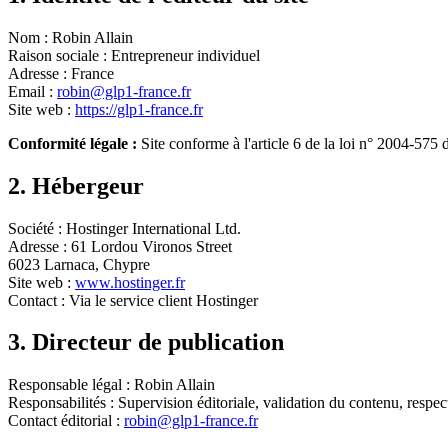
Nom :
Robin Allain
Raison sociale :
Entrepreneur individuel
Adresse :
France
Email :
robin@glp1-france.fr
Site web :
https://glp1-france.fr
Conformité légale :
Site conforme à l'article 6 de la loi n° 2004-57
2. Hébergeur
Société :
Hostinger International Ltd.
Adresse :
61 Lordou Vironos Street
6023 Larnaca, Chypre
Site web :
www.hostinger.fr
Contact :
Via le service client Hostinger
3. Directeur de publication
Responsable légal :
Robin Allain
Responsabilités :
Supervision éditoriale, validation du contenu, respect
Contact éditorial :
robin@glp1-france.fr