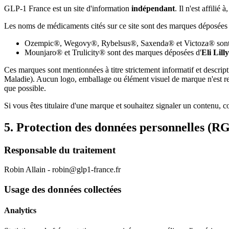
GLP-1 France est un site d'information
indépendant
. Il n'est affili
Les noms de médicaments cités sur ce site sont des marques déposées app
Ozempic®, Wegovy®, Rybelsus®, Saxenda® et Victoza® sont
Mounjaro® et Trulicity® sont des marques déposées d'
Eli Lil
Ces marques sont mentionnées à titre strictement informatif et descri
Maladie). Aucun logo, emballage ou élément visuel de marque n'est repr
que possible.
Si vous êtes titulaire d'une marque et souhaitez signaler un contenu, 
5. Protection des données personnelles (R
Responsable du traitement
Robin Allain - robin@glp1-france.fr
Usage des données collectées
Analytics