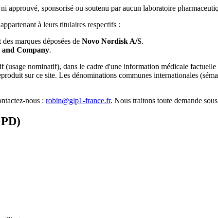
é à, ni approuvé, sponsorisé ou soutenu par aucun laboratoire pharmaceut
artenant à leurs titulaires respectifs :
 des marques déposées de
Novo Nordisk A/S
.
ly and Company
.
ptif (usage nominatif), dans le cadre d'une information médicale factu
oduit sur ce site. Les dénominations communes internationales (sémagluti
contactez-nous :
robin@glp1-france.fr
. Nous traitons toute demande sous
GPD)