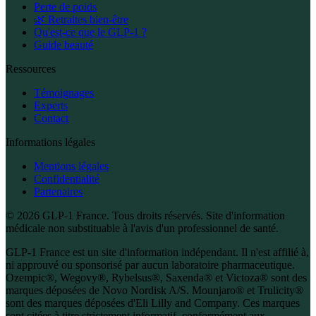
Perte de poids
🌿 Retraites bien-être
Qu'est-ce que le GLP-1 ?
Guide beauté
Ressources
Témoignages
Experts
Contact
Informations légales
Mentions légales
Confidentialité
Partenaires
© 2026 GLP-1 France. Tous droits réservés. Site d'information
médicale non substituable à l'avis d'un professionnel de santé.
GLP-1 France est un site d'information indépendant. Il n'est affilié à,
ni approuvé ou sponsorisé par aucun laboratoire pharmaceutique.
Ozempic®, Wegovy®, Rybelsus®, Saxenda® et Victoza® sont des
marques déposées de Novo Nordisk A/S. Mounjaro® et Trulicity®
sont des marques déposées d'Eli Lilly and Company. Ces marques
sont citées à titre strictement informatif, conformément aux