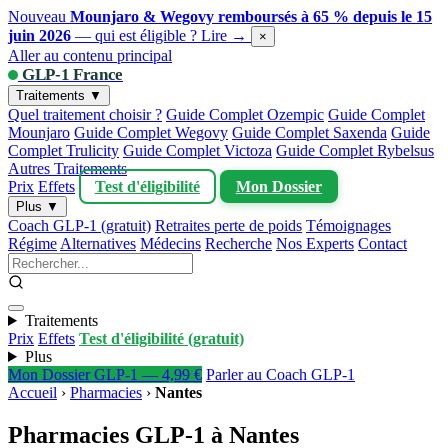
Nouveau
Mounjaro & Wegovy remboursés à 65 % depuis le 15
juin 2026
— qui est éligible ?
Lire →
×
Aller au contenu principal
GLP-1 France
Traitements ▼
Quel traitement choisir ?
Guide Complet Ozempic
Guide Complet
Mounjaro
Guide Complet Wegovy
Guide Complet Saxenda
Guide
Complet Trulicity
Guide Complet Victoza
Guide Complet Rybelsus
Autres Traitements
Prix
Effets
Test d'éligibilité
Mon Dossier
Plus ▼
Coach GLP-1 (gratuit)
Retraites perte de poids
Témoignages
Régime
Alternatives
Médecins
Recherche
Nos Experts
Contact
Traitements
Prix
Effets
Test d'éligibilité (gratuit)
Plus
Mon Dossier GLP-1 — 4,99 €
Parler au Coach GLP-1
Accueil
›
Pharmacies
›
Nantes
Pharmacies GLP-1 à Nantes