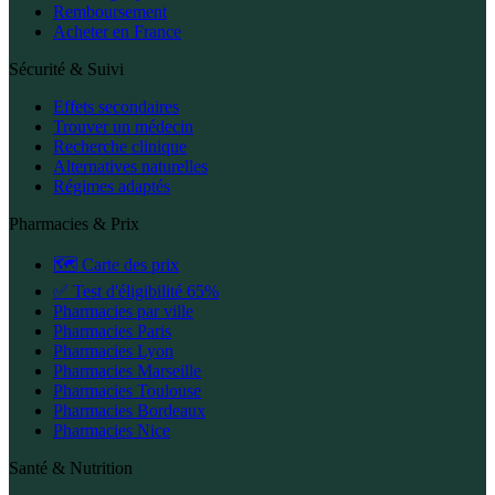
Remboursement
Acheter en France
Sécurité & Suivi
Effets secondaires
Trouver un médecin
Recherche clinique
Alternatives naturelles
Régimes adaptés
Pharmacies & Prix
🗺️ Carte des prix
✅ Test d'éligibilité 65%
Pharmacies par ville
Pharmacies Paris
Pharmacies Lyon
Pharmacies Marseille
Pharmacies Toulouse
Pharmacies Bordeaux
Pharmacies Nice
Santé & Nutrition