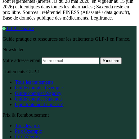
sont réglementés (arrêtés JO du 28 mai 2026, en vigueur au 15 juin
2026) et identiques dans toutes les pharmacies ; Saxenda reste en
prix libre. Sources : référentiel FINESS (Atlasanté / data.gouv.fr),
Base de données publique des médicaments, Légifrance.
GLP-1 France
Guide pratique et ressources sur les traitements GLP-1 en France.
Newsletter
Votre adresse email
S'inscrire
Traitements GLP-1
Tous les traitements
Guide complet Ozempic
Guide complet Wegovy
Guide complet Saxenda
Quel traitement choisir ?
Prix & Remboursement
Tous les prix
Prix Ozempic
Prix Wegovy