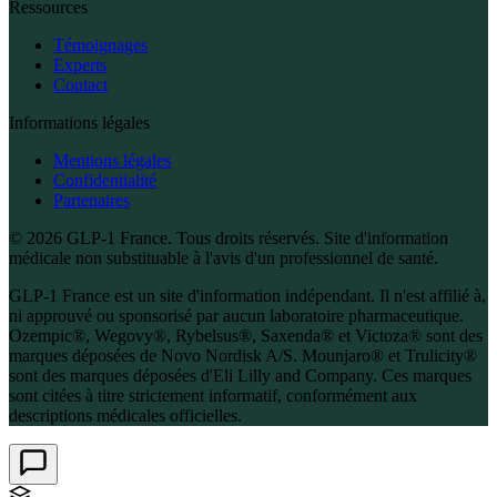
Ressources
Témoignages
Experts
Contact
Informations légales
Mentions légales
Confidentialité
Partenaires
© 2026 GLP-1 France. Tous droits réservés. Site d'information
médicale non substituable à l'avis d'un professionnel de santé.
GLP-1 France est un site d'information indépendant. Il n'est affilié à,
ni approuvé ou sponsorisé par aucun laboratoire pharmaceutique.
Ozempic®, Wegovy®, Rybelsus®, Saxenda® et Victoza® sont des
marques déposées de Novo Nordisk A/S. Mounjaro® et Trulicity®
sont des marques déposées d'Eli Lilly and Company. Ces marques
sont citées à titre strictement informatif, conformément aux
descriptions médicales officielles.