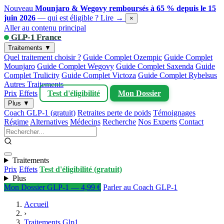
Nouveau
Mounjaro & Wegovy remboursés à 65 % depuis le 15
juin 2026
— qui est éligible ?
Lire →
×
Aller au contenu principal
GLP-1 France
Traitements ▼
Quel traitement choisir ?
Guide Complet Ozempic
Guide Complet
Mounjaro
Guide Complet Wegovy
Guide Complet Saxenda
Guide
Complet Trulicity
Guide Complet Victoza
Guide Complet Rybelsus
Autres Traitements
Prix
Effets
Test d'éligibilité
Mon Dossier
Plus ▼
Coach GLP-1 (gratuit)
Retraites perte de poids
Témoignages
Régime
Alternatives
Médecins
Recherche
Nos Experts
Contact
Traitements
Prix
Effets
Test d'éligibilité (gratuit)
Plus
Mon Dossier GLP-1 — 4,99 €
Parler au Coach GLP-1
Accueil
›
Traitements Glp1