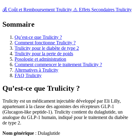
💰 Coût et Remboursement Trulicity
⚠️ Effets Secondaires Trulicity
Sommaire
Qu’est-ce que Trulicity ?
Comment fonctionne Trulicity ?
Trulicity pour le diabète de type 2
Trulicity pour la perte de poids
Posologie et administration
Comment commencer le traitement Trulicity ?
Alternatives à Trulicity
FAQ Trulicity
Qu’est-ce que Trulicity ?
Trulicity est un médicament injectable développé par Eli Lilly,
appartenant à la classe des agonistes des récepteurs GLP-1
(Glucagon-like peptide-1). Trulicity contient du dulaglutide, un
analogue du GLP-1 humain, indiqué pour le traitement du diabète
de type 2.
Nom générique
: Dulaglutide