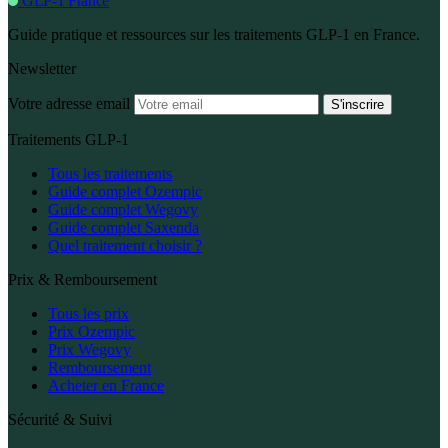
GLP-1 France
Guide pratique et ressources sur les traitements GLP-1 en France.
Newsletter
Votre adresse email
S'inscrire
Traitements GLP-1
Tous les traitements
Guide complet Ozempic
Guide complet Wegovy
Guide complet Saxenda
Quel traitement choisir ?
Prix & Remboursement
Tous les prix
Prix Ozempic
Prix Wegovy
Remboursement
Acheter en France
Sécurité & Suivi