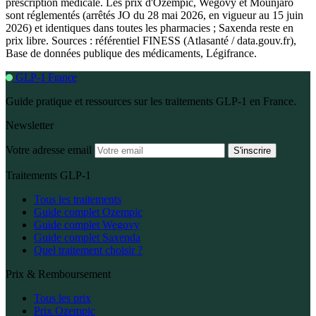
prescription médicale. Les prix d'Ozempic, Wegovy et Mounjaro
sont réglementés (arrêtés JO du 28 mai 2026, en vigueur au 15 juin
2026) et identiques dans toutes les pharmacies ; Saxenda reste en
prix libre. Sources : référentiel FINESS (Atlasanté / data.gouv.fr),
Base de données publique des médicaments, Légifrance.
GLP-1 France
Guide pratique et ressources sur les traitements GLP-1 en France.
Newsletter
Votre adresse email
S'inscrire
Traitements GLP-1
Tous les traitements
Guide complet Ozempic
Guide complet Wegovy
Guide complet Saxenda
Quel traitement choisir ?
Prix & Remboursement
Tous les prix
Prix Ozempic