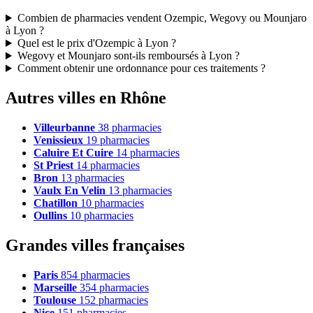
Combien de pharmacies vendent Ozempic, Wegovy ou Mounjaro
à Lyon ?
Quel est le prix d'Ozempic à Lyon ?
Wegovy et Mounjaro sont-ils remboursés à Lyon ?
Comment obtenir une ordonnance pour ces traitements ?
Autres villes en Rhône
Villeurbanne
38 pharmacies
Venissieux
19 pharmacies
Caluire Et Cuire
14 pharmacies
St Priest
14 pharmacies
Bron
13 pharmacies
Vaulx En Velin
13 pharmacies
Chatillon
10 pharmacies
Oullins
10 pharmacies
Grandes villes françaises
Paris
854 pharmacies
Marseille
354 pharmacies
Toulouse
152 pharmacies
Nice
151 pharmacies