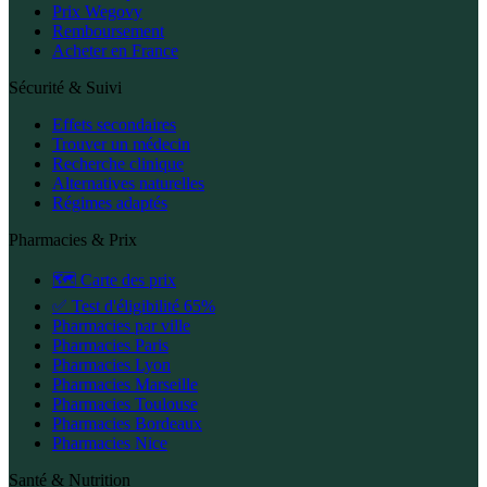
Prix Wegovy
Remboursement
Acheter en France
Sécurité & Suivi
Effets secondaires
Trouver un médecin
Recherche clinique
Alternatives naturelles
Régimes adaptés
Pharmacies & Prix
🗺️ Carte des prix
✅ Test d'éligibilité 65%
Pharmacies par ville
Pharmacies Paris
Pharmacies Lyon
Pharmacies Marseille
Pharmacies Toulouse
Pharmacies Bordeaux
Pharmacies Nice
Santé & Nutrition