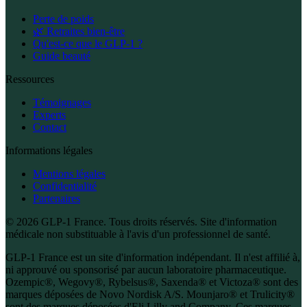
Perte de poids
🌿 Retraites bien-être
Qu'est-ce que le GLP-1 ?
Guide beauté
Ressources
Témoignages
Experts
Contact
Informations légales
Mentions légales
Confidentialité
Partenaires
© 2026 GLP-1 France. Tous droits réservés. Site d'information
médicale non substituable à l'avis d'un professionnel de santé.
GLP-1 France est un site d'information indépendant. Il n'est affilié à,
ni approuvé ou sponsorisé par aucun laboratoire pharmaceutique.
Ozempic®, Wegovy®, Rybelsus®, Saxenda® et Victoza® sont des
marques déposées de Novo Nordisk A/S. Mounjaro® et Trulicity®
sont des marques déposées d'Eli Lilly and Company. Ces marques