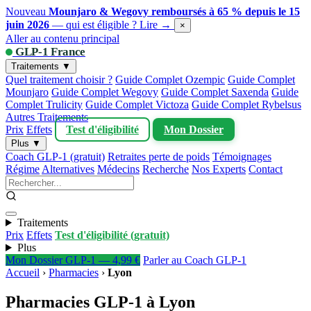
Nouveau
Mounjaro & Wegovy remboursés à 65 % depuis le 15
juin 2026
— qui est éligible ?
Lire →
×
Aller au contenu principal
GLP-1 France
Traitements ▼
Quel traitement choisir ?
Guide Complet Ozempic
Guide Complet
Mounjaro
Guide Complet Wegovy
Guide Complet Saxenda
Guide
Complet Trulicity
Guide Complet Victoza
Guide Complet Rybelsus
Autres Traitements
Prix
Effets
Test d'éligibilité
Mon Dossier
Plus ▼
Coach GLP-1 (gratuit)
Retraites perte de poids
Témoignages
Régime
Alternatives
Médecins
Recherche
Nos Experts
Contact
Traitements
Prix
Effets
Test d'éligibilité (gratuit)
Plus
Mon Dossier GLP-1 — 4,99 €
Parler au Coach GLP-1
Accueil
›
Pharmacies
›
Lyon
Pharmacies GLP-1 à Lyon