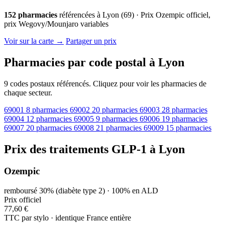
152 pharmacies
référencées à Lyon (69) · Prix Ozempic officiel,
prix Wegovy/Mounjaro variables
© OpenStreetMap · © CARTO |
MapLibre
Voir sur la carte →
Partager un prix
Pharmacies par code postal à Lyon
9 codes postaux référencés. Cliquez pour voir les pharmacies de
chaque secteur.
69001
8 pharmacies
69002
20 pharmacies
69003
28 pharmacies
69004
12 pharmacies
69005
9 pharmacies
69006
19 pharmacies
69007
20 pharmacies
69008
21 pharmacies
69009
15 pharmacies
Prix des traitements GLP-1 à Lyon
Ozempic
remboursé 30% (diabète type 2) · 100% en ALD
Prix officiel
77,60 €
TTC par stylo · identique France entière