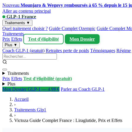
Nouveau
Mounjaro & Wegovy remboursés à 65 % depuis le 15 ju
Aller au contenu principal
GLP-1 France
Traitements ▼
Quel traitement choisir ?
Guide Complet Ozempic
Guide Complet Mo
Traitements
Prix
Effets
Test d'éligibilité
Mon Dossier
Plus ▼
Coach GLP-1 (gratuit)
Retraites perte de poids
Témoignages
Régime
Traitements
Prix
Effets
Test d'éligibilité (gratuit)
Plus
Mon Dossier GLP-1 — 4,99 €
Parler au Coach GLP-1
Accueil
›
Traitements Glp1
›
Victoza Guide Complet France : Liraglutide, Prix et Effets