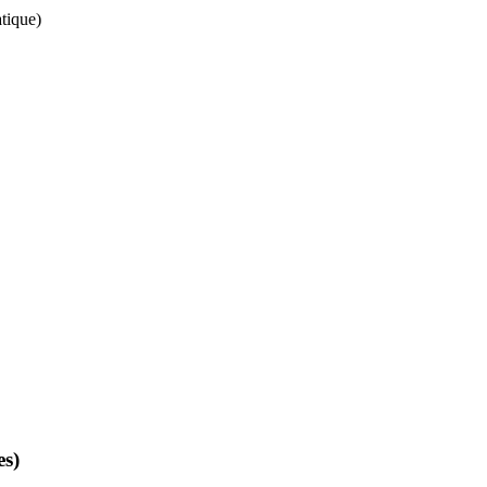
tique)
es)