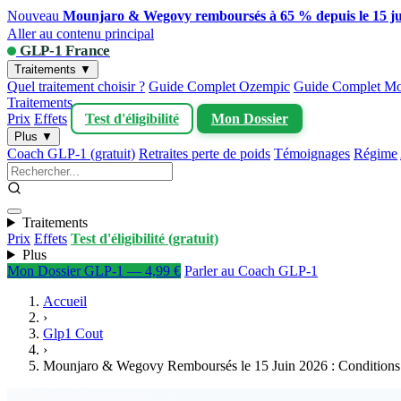
Nouveau
Mounjaro & Wegovy remboursés à 65 % depuis le 15 ju
Aller au contenu principal
GLP-1 France
Traitements ▼
Quel traitement choisir ?
Guide Complet Ozempic
Guide Complet Mo
Traitements
Prix
Effets
Test d'éligibilité
Mon Dossier
Plus ▼
Coach GLP-1 (gratuit)
Retraites perte de poids
Témoignages
Régime
Traitements
Prix
Effets
Test d'éligibilité (gratuit)
Plus
Mon Dossier GLP-1 — 4,99 €
Parler au Coach GLP-1
Accueil
›
Glp1 Cout
›
Mounjaro & Wegovy Remboursés le 15 Juin 2026 : Conditions