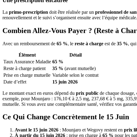
Une prescription encadrée
La
primo-prescription
doit être réalisée par un
professionnel de san
renouvellement et le suivi s’organisent ensuite avec l’équipe médicale.
Combien Allez-Vous Payer ? (Reste à Char
Avec un remboursement de
65 %
, le
reste à charge
est de
35 %
, qui
Élément
Détail
Taux Assurance Maladie
65 %
Reste à charge patient
35 %
(avant mutuelle)
Prise en charge mutuelle
Variable selon le contrat
Date d’effet
15 juin 2026
Le montant exact en euros dépend du
prix public
de chaque dosage, d
exemple, pour Mounjaro : 176,10 € à 2,5 mg, 237,68 € à 5 mg, 335,95
mutuelle. Si vous avez une complémentaire santé, vérifiez vos garan
Ce Qui Change Concrètement le 15 Juin
Avant le 15 juin 2026
: Mounjaro et Wegovy restent en
prix l
À partir du 15 juin 2026
: prise en charge à
65 %
pour les pat