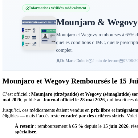
Informations vérifiées médicalement
Mounjaro & Wegovy R
Mounjaro et Wegovy remboursés à 65% depu
quelles conditions d'IMC, quelle prescript
complet.
Dr. Marie Dubois
5 min de lecture
07/08/2
Mounjaro et Wegovy Remboursés le 15 Juin
C’est officiel :
Mounjaro (tirzépatide) et Wegovy (sémaglutide) so
mai 2026
, publié au
Journal officiel le 28 mai 2026
, qui inscrit ces
Jusqu’ici, ces médicaments étaient vendus en
prix libre
et
intégralem
éligibles — mais l’accès reste
encadré par des critères stricts
. Voici
À retenir
: remboursement à
65 %
depuis le
15 juin 2026
, ré
spécialisée
.