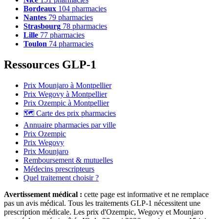
Bordeaux
104 pharmacies
Nantes
79 pharmacies
Strasbourg
78 pharmacies
Lille
77 pharmacies
Toulon
74 pharmacies
Ressources GLP-1
Prix Mounjaro à Montpellier
Prix Wegovy à Montpellier
Prix Ozempic à Montpellier
🗺️ Carte des prix pharmacies
Annuaire pharmacies par ville
Prix Ozempic
Prix Wegovy
Prix Mounjaro
Remboursement & mutuelles
Médecins prescripteurs
Quel traitement choisir ?
Avertissement médical :
cette page est informative et ne remplace
pas un avis médical. Tous les traitements GLP-1 nécessitent une
prescription médicale. Les prix d'Ozempic, Wegovy et Mounjaro