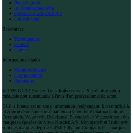
Perte de poids
🌿 Retraites bien-être
Qu'est-ce que le GLP-1 ?
Guide beauté
Ressources
Témoignages
Experts
Contact
Informations légales
Mentions légales
Confidentialité
Partenaires
© 2026 GLP-1 France. Tous droits réservés. Site d'information
médicale non substituable à l'avis d'un professionnel de santé.
GLP-1 France est un site d'information indépendant. Il n'est affilié à,
ni approuvé ou sponsorisé par aucun laboratoire pharmaceutique.
Ozempic®, Wegovy®, Rybelsus®, Saxenda® et Victoza® sont des
marques déposées de Novo Nordisk A/S. Mounjaro® et Trulicity®
sont des marques déposées d'Eli Lilly and Company. Ces marques
sont citées à titre strictement informatif, conformément aux