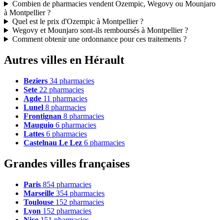
Combien de pharmacies vendent Ozempic, Wegovy ou Mounjaro
à Montpellier ?
Quel est le prix d'Ozempic à Montpellier ?
Wegovy et Mounjaro sont-ils remboursés à Montpellier ?
Comment obtenir une ordonnance pour ces traitements ?
Autres villes en Hérault
Beziers
34 pharmacies
Sete
22 pharmacies
Agde
11 pharmacies
Lunel
8 pharmacies
Frontignan
8 pharmacies
Mauguio
6 pharmacies
Lattes
6 pharmacies
Castelnau Le Lez
6 pharmacies
Grandes villes françaises
Paris
854 pharmacies
Marseille
354 pharmacies
Toulouse
152 pharmacies
Lyon
152 pharmacies
Nice
151 pharmacies