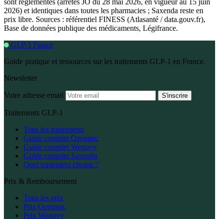
sont réglementés (arrêtés JO du 28 mai 2026, en vigueur au 15 juin
2026) et identiques dans toutes les pharmacies ; Saxenda reste en
prix libre. Sources : référentiel FINESS (Atlasanté / data.gouv.fr),
Base de données publique des médicaments, Légifrance.
GLP-1 France
Guide pratique et ressources sur les traitements GLP-1 en France.
Newsletter
Votre adresse email
S'inscrire
Traitements GLP-1
Tous les traitements
Guide complet Ozempic
Guide complet Wegovy
Guide complet Saxenda
Quel traitement choisir ?
Prix & Remboursement
Tous les prix
Prix Ozempic
Prix Wegovy