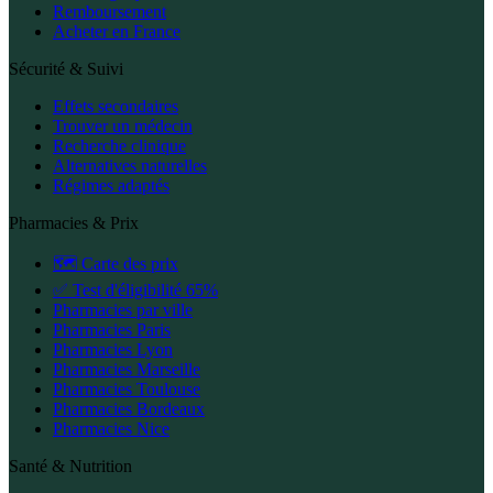
Remboursement
Acheter en France
Sécurité & Suivi
Effets secondaires
Trouver un médecin
Recherche clinique
Alternatives naturelles
Régimes adaptés
Pharmacies & Prix
🗺️ Carte des prix
✅ Test d'éligibilité 65%
Pharmacies par ville
Pharmacies Paris
Pharmacies Lyon
Pharmacies Marseille
Pharmacies Toulouse
Pharmacies Bordeaux
Pharmacies Nice
Santé & Nutrition