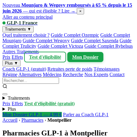
Nouveau
Mounjaro & Wegovy remboursés à 65 % depuis le 15
juin 2026
— qui est éligible ?
Lire →
×
Aller au contenu principal
GLP-1 France
Traitements ▼
Quel traitement choisir ?
Guide Complet Ozempic
Guide Complet
Mounjaro
Guide Complet Wegovy
Guide Complet Saxenda
Guide
Complet Trulicity
Guide Complet Victoza
Guide Complet Rybelsus
Autres Traitements
Prix
Effets
Test d'éligibilité
Mon Dossier
Plus ▼
Coach GLP-1 (gratuit)
Retraites perte de poids
Témoignages
Régime
Alternatives
Médecins
Recherche
Nos Experts
Contact
Traitements
Prix
Effets
Test d'éligibilité (gratuit)
Plus
Mon Dossier GLP-1 — 4,99 €
Parler au Coach GLP-1
Accueil
›
Pharmacies
›
Montpellier
Pharmacies GLP-1 à Montpellier