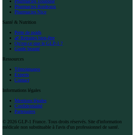
Pharmacies Toulouse
Pharmacies Bordeaux
Pharmacies Nice
Santé & Nutrition
Perte de poids
🌿 Retraites bien-être
Qu'est-ce que le GLP-1 ?
Guide beauté
Ressources
Témoignages
Experts
Contact
Informations légales
Mentions légales
Confidentialité
Partenaires
© 2026 GLP-1 France. Tous droits réservés. Site d'information
médicale non substituable à l'avis d'un professionnel de santé.