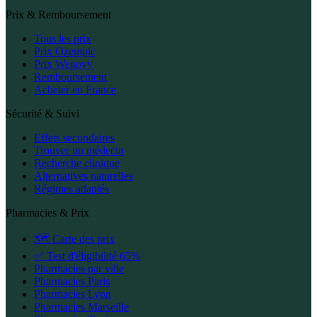
Prix & Remboursement
Tous les prix
Prix Ozempic
Prix Wegovy
Remboursement
Acheter en France
Sécurité & Suivi
Effets secondaires
Trouver un médecin
Recherche clinique
Alternatives naturelles
Régimes adaptés
Pharmacies & Prix
🗺️ Carte des prix
✅ Test d'éligibilité 65%
Pharmacies par ville
Pharmacies Paris
Pharmacies Lyon
Pharmacies Marseille