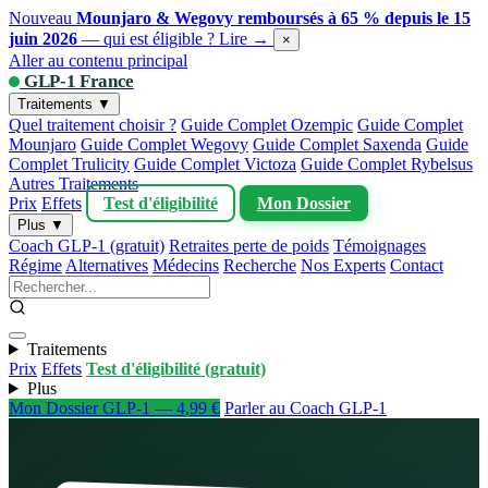
Nouveau
Mounjaro & Wegovy remboursés à 65 % depuis le 15
juin 2026
— qui est éligible ?
Lire →
×
Aller au contenu principal
GLP-1 France
Traitements ▼
Quel traitement choisir ?
Guide Complet Ozempic
Guide Complet
Mounjaro
Guide Complet Wegovy
Guide Complet Saxenda
Guide
Complet Trulicity
Guide Complet Victoza
Guide Complet Rybelsus
Autres Traitements
Prix
Effets
Test d'éligibilité
Mon Dossier
Plus ▼
Coach GLP-1 (gratuit)
Retraites perte de poids
Témoignages
Régime
Alternatives
Médecins
Recherche
Nos Experts
Contact
Traitements
Prix
Effets
Test d'éligibilité (gratuit)
Plus
Mon Dossier GLP-1 — 4,99 €
Parler au Coach GLP-1