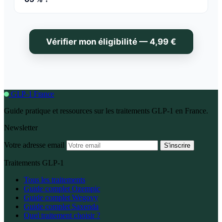
Vérifier mon éligibilité — 4,99 €
GLP-1 France
Guide pratique et ressources sur les traitements GLP-1 en France.
Newsletter
Votre adresse email
S'inscrire
Traitements GLP-1
Tous les traitements
Guide complet Ozempic
Guide complet Wegovy
Guide complet Saxenda
Quel traitement choisir ?