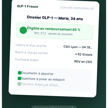
GLP-1 France
DOSSIER PERSONNALISÉ
Dossier GLP-1 — Marie, 34 ans
Éligible au remboursement 65 %
✓
IMC 37,2 · apnée du sommeil
Centre le plus proche
CSO Lyon — 04 78…
Reste à charge estimé
≈ 62 €/mois
Prochaine étape
RDV en CSO
Documents à apporter
Questions à poser au médecin
Parcours étape par étape…