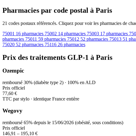
Pharmacies par code postal à Paris
21 codes postaux référencés. Cliquez pour voir les pharmacies de cha
75001
16 pharmacies
75002
14 pharmacies
75003
17 pharmacies
75
pharmacies
75011
59 pharmacies
75012
52 pharmacies
75013
51 pha
75020
52 pharmacies
75116
26 pharmacies
Prix des traitements GLP-1 à Paris
Ozempic
remboursé 30% (diabète type 2) · 100% en ALD
Prix officiel
77,60 €
TTC par stylo · identique France entière
Wegovy
remboursé 65% depuis le 15/06/2026 (obésité, sous conditions)
Prix officiel
146,91 – 195,10 €