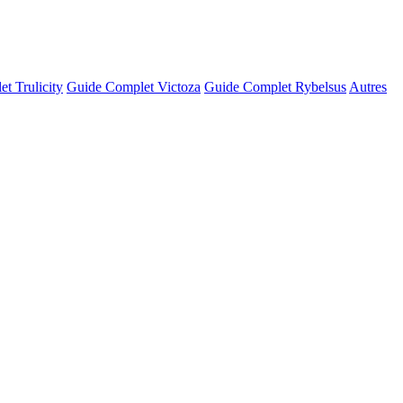
t Trulicity
Guide Complet Victoza
Guide Complet Rybelsus
Autres
© OpenStreetMap · © CARTO |
MapLibre