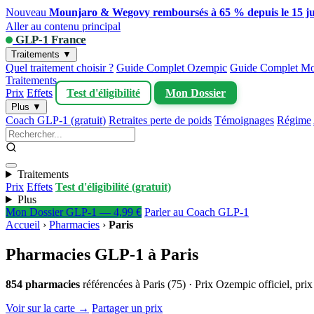
Nouveau
Mounjaro & Wegovy remboursés à 65 % depuis le 15 ju
Aller au contenu principal
GLP-1 France
Traitements ▼
Quel traitement choisir ?
Guide Complet Ozempic
Guide Complet Mo
Traitements
Prix
Effets
Test d'éligibilité
Mon Dossier
Plus ▼
Coach GLP-1 (gratuit)
Retraites perte de poids
Témoignages
Régime
Traitements
Prix
Effets
Test d'éligibilité (gratuit)
Plus
Mon Dossier GLP-1 — 4,99 €
Parler au Coach GLP-1
Accueil
›
Pharmacies
›
Paris
Pharmacies GLP-1 à Paris
854 pharmacies
référencées à Paris (75) · Prix Ozempic officiel, p
Voir sur la carte →
Partager un prix