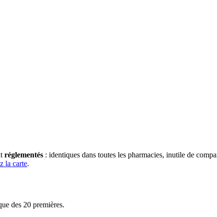
nt
réglementés
: identiques dans toutes les pharmacies, inutile de compar
z la carte
.
que des 20 premières.