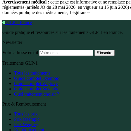
Avertissement médical :
cette page est informative et ne remplace p
réglementés (arrêtés JO du 28 mai 2026, en vigueur au 15 juin 2026) et
données publique des médicaments, Légifrance.
GLP-1 France
Guide pratique et ressources sur les traitements GLP-1 en France.
Newsletter
Votre adresse email
S'inscrire
Traitements GLP-1
Tous les traitements
Guide complet Ozempic
Guide complet Wegovy
Guide complet Saxenda
Quel traitement choisir ?
Prix & Remboursement
Tous les prix
Prix Ozempic
Prix Wegovy
Remboursement