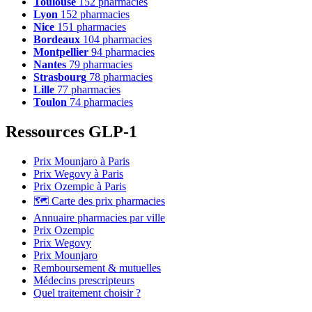
Toulouse
152 pharmacies
Lyon
152 pharmacies
Nice
151 pharmacies
Bordeaux
104 pharmacies
Montpellier
94 pharmacies
Nantes
79 pharmacies
Strasbourg
78 pharmacies
Lille
77 pharmacies
Toulon
74 pharmacies
Ressources GLP-1
Prix Mounjaro à Paris
Prix Wegovy à Paris
Prix Ozempic à Paris
🗺️ Carte des prix pharmacies
Annuaire pharmacies par ville
Prix Ozempic
Prix Wegovy
Prix Mounjaro
Remboursement & mutuelles
Médecins prescripteurs
Quel traitement choisir ?