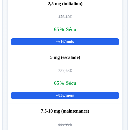
2,5 mg (initiation)
176,10€
65% Sécu
~61€/mois
5 mg (escalade)
237,68€
65% Sécu
~83€/mois
7,5-10 mg (maintenance)
335,95€