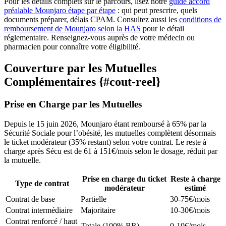
Pour les détails complets sur le parcours, lisez notre
guide accord
préalable Mounjaro étape par étape
: qui peut prescrire, quels
documents préparer, délais CPAM. Consultez aussi les
conditions de
remboursement de Mounjaro selon la HAS
pour le détail
réglementaire. Renseignez-vous auprès de votre médecin ou
pharmacien pour connaître votre éligibilité.
Couverture par les Mutuelles
Complémentaires {#cout-reel}
Prise en Charge par les Mutuelles
Depuis le 15 juin 2026, Mounjaro étant remboursé à 65% par la
Sécurité Sociale pour l’obésité, les mutuelles complètent désormais
le ticket modérateur (35% restant) selon votre contrat. Le reste à
charge après Sécu est de 61 à 151€/mois selon le dosage, réduit par
la mutuelle.
Prise en charge du ticket
Reste à charge
Type de contrat
modérateur
estimé
Contrat de base
Partielle
30-75€/mois
Contrat intermédiaire
Majoritaire
10-30€/mois
Contrat renforcé / haut
Totale (100% BR)
0-10€/mois