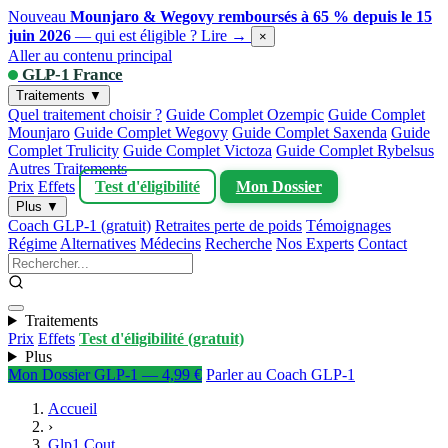
Nouveau
Mounjaro & Wegovy remboursés à 65 % depuis le 15
juin 2026
— qui est éligible ?
Lire →
×
Aller au contenu principal
GLP-1 France
Traitements ▼
Quel traitement choisir ?
Guide Complet Ozempic
Guide Complet
Mounjaro
Guide Complet Wegovy
Guide Complet Saxenda
Guide
Complet Trulicity
Guide Complet Victoza
Guide Complet Rybelsus
Autres Traitements
Prix
Effets
Test d'éligibilité
Mon Dossier
Plus ▼
Coach GLP-1 (gratuit)
Retraites perte de poids
Témoignages
Régime
Alternatives
Médecins
Recherche
Nos Experts
Contact
Traitements
Prix
Effets
Test d'éligibilité (gratuit)
Plus
Mon Dossier GLP-1 — 4,99 €
Parler au Coach GLP-1
Accueil
›
Glp1 Cout