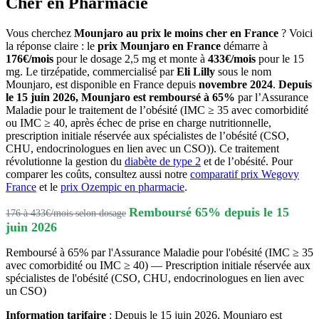
Cher en Pharmacie
Vous cherchez
Mounjaro au prix le moins cher en France
? Voici
la réponse claire : le
prix Mounjaro en France
démarre à
176€/mois
pour le dosage 2,5 mg et monte à
433€/mois
pour le 15
mg. Le tirzépatide, commercialisé par
Eli Lilly
sous le nom
Mounjaro, est disponible en France depuis
novembre 2024
.
Depuis
le 15 juin 2026, Mounjaro est remboursé à 65%
par l’Assurance
Maladie pour le traitement de l’obésité (IMC ≥ 35 avec comorbidité
ou IMC ≥ 40, après échec de prise en charge nutritionnelle,
prescription initiale réservée aux spécialistes de l’obésité (CSO,
CHU, endocrinologues en lien avec un CSO)). Ce traitement
révolutionne la gestion du
diabète de type 2
et de l’obésité. Pour
comparer les coûts, consultez aussi notre
comparatif prix Wegovy
France
et le
prix Ozempic en pharmacie
.
Remboursé 65% depuis le 15
176 à 433€/mois selon dosage
juin 2026
Remboursé à 65% par l'Assurance Maladie pour l'obésité (IMC ≥ 35
avec comorbidité ou IMC ≥ 40) — Prescription initiale réservée aux
spécialistes de l'obésité (CSO, CHU, endocrinologues en lien avec
un CSO)
Information tarifaire
: Depuis le 15 juin 2026, Mounjaro est