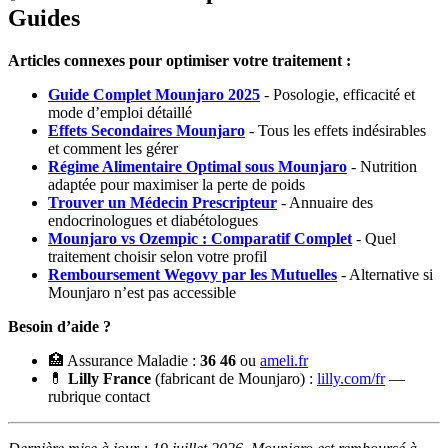
Guides
Articles connexes pour optimiser votre traitement :
Guide Complet Mounjaro 2025
- Posologie, efficacité et
mode d’emploi détaillé
Effets Secondaires Mounjaro
- Tous les effets indésirables
et comment les gérer
Régime Alimentaire Optimal sous Mounjaro
- Nutrition
adaptée pour maximiser la perte de poids
Trouver un Médecin Prescripteur
- Annuaire des
endocrinologues et diabétologues
Mounjaro vs Ozempic : Comparatif Complet
- Quel
traitement choisir selon votre profil
Remboursement Wegovy par les Mutuelles
- Alternative si
Mounjaro n’est pas accessible
Besoin d’aide ?
🏥 Assurance Maladie :
36 46
ou
ameli.fr
💊
Lilly France
(fabricant de Mounjaro) :
lilly.com/fr
—
rubrique contact