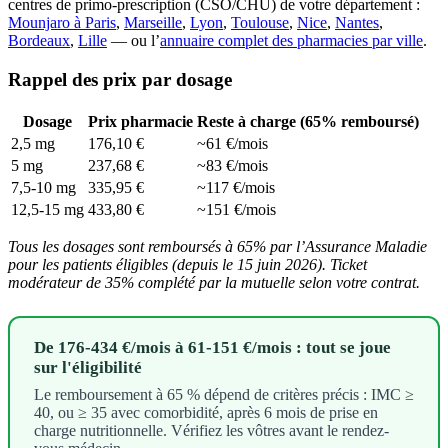
centres de primo-prescription (CSO/CHU) de votre département :
Mounjaro à Paris
,
Marseille
,
Lyon
,
Toulouse
,
Nice
,
Nantes
,
Bordeaux
,
Lille
— ou l’
annuaire complet des pharmacies par ville
.
Rappel des prix par dosage
Dosage
Prix pharmacie
Reste à charge (65% remboursé)
2,5 mg
176,10 €
~61 €/mois
5 mg
237,68 €
~83 €/mois
7,5-10 mg
335,95 €
~117 €/mois
12,5-15 mg
433,80 €
~151 €/mois
Tous les dosages sont remboursés à 65% par l’Assurance Maladie
pour les patients éligibles (depuis le 15 juin 2026). Ticket
modérateur de 35% complété par la mutuelle selon votre contrat.
De 176-434 €/mois à 61-151 €/mois : tout se joue
sur l'éligibilité
Le remboursement à 65 % dépend de critères précis : IMC ≥
40, ou ≥ 35 avec comorbidité, après 6 mois de prise en
charge nutritionnelle. Vérifiez les vôtres avant le rendez-