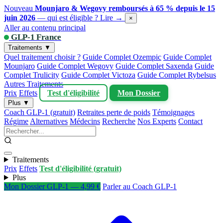
Nouveau
Mounjaro & Wegovy remboursés à 65 % depuis le 15
juin 2026
— qui est éligible ?
Lire →
×
Aller au contenu principal
GLP-1 France
Traitements ▼
Quel traitement choisir ?
Guide Complet Ozempic
Guide Complet
Mounjaro
Guide Complet Wegovy
Guide Complet Saxenda
Guide
Complet Trulicity
Guide Complet Victoza
Guide Complet Rybelsus
Autres Traitements
Prix
Effets
Test d'éligibilité
Mon Dossier
Plus ▼
Coach GLP-1 (gratuit)
Retraites perte de poids
Témoignages
Régime
Alternatives
Médecins
Recherche
Nos Experts
Contact
Traitements
Prix
Effets
Test d'éligibilité (gratuit)
Plus
Mon Dossier GLP-1 — 4,99 €
Parler au Coach GLP-1