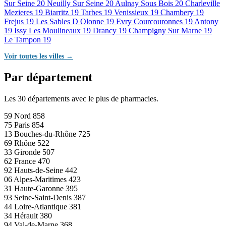
Sur Seine
20
Neuilly Sur Seine
20
Aulnay Sous Bois
20
Charleville
Mezieres
19
Biarritz
19
Tarbes
19
Venissieux
19
Chambery
19
Frejus
19
Les Sables D Olonne
19
Evry Courcouronnes
19
Antony
19
Issy Les Moulineaux
19
Drancy
19
Champigny Sur Marne
19
Le Tampon
19
Voir toutes les villes →
Par département
Les 30 départements avec le plus de pharmacies.
59
Nord
858
75
Paris
854
13
Bouches-du-Rhône
725
69
Rhône
522
33
Gironde
507
62
France
470
92
Hauts-de-Seine
442
06
Alpes-Maritimes
423
31
Haute-Garonne
395
93
Seine-Saint-Denis
387
44
Loire-Atlantique
381
34
Hérault
380
94
Val-de-Marne
368