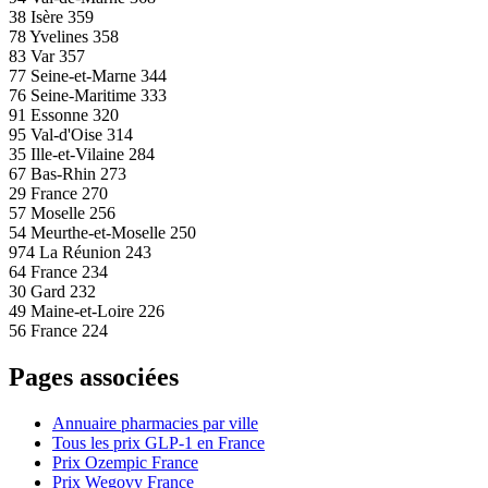
38
Isère
359
78
Yvelines
358
83
Var
357
77
Seine-et-Marne
344
76
Seine-Maritime
333
91
Essonne
320
95
Val-d'Oise
314
35
Ille-et-Vilaine
284
67
Bas-Rhin
273
29
France
270
57
Moselle
256
54
Meurthe-et-Moselle
250
974
La Réunion
243
64
France
234
30
Gard
232
49
Maine-et-Loire
226
56
France
224
Pages associées
Annuaire pharmacies par ville
Tous les prix GLP-1 en France
Prix Ozempic France
Prix Wegovy France