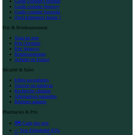
Guide complet Ozempic
Guide complet Wegovy
Guide complet Saxenda
Quel traitement choisir ?
Prix & Remboursement
Tous les prix
Prix Ozempic
Prix Wegovy
Remboursement
Acheter en France
Sécurité & Suivi
Effets secondaires
Trouver un médecin
Recherche clinique
Alternatives naturelles
Régimes adaptés
Pharmacies & Prix
🗺️ Carte des prix
✅ Test d'éligibilité 65%