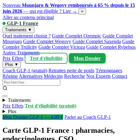
Nouveau
Mounjaro & Wegovy remboursés à 65 % depuis le 15
juin 2026
— qui est éligible ?
Lire →
×
Aller au contenu principal
GLP-1 France
Traitements ▼
Quel traitement choisir ?
Guide Complet Ozempic
Guide Complet
Mounjaro
Guide Complet Wegovy
Guide Complet Saxenda
Guide
Complet Trulicity
Guide Complet Victoza
Guide Complet Rybelsus
Autres Traitements
Prix
Effets
Test d'éligibilité
Mon Dossier
Plus ▼
Coach GLP-1 (gratuit)
Retraites perte de poids
Témoignages
Régime
Alternatives
Médecins
Recherche
Nos Experts
Contact
Traitements
Prix
Effets
Test d'éligibilité (gratuit)
Plus
Mon Dossier GLP-1 — 4,99 €
Parler au Coach GLP-1
Carte GLP-1 France : pharmacies,
endocrinologues, CSO