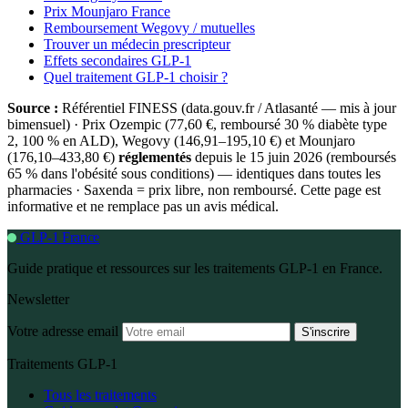
Prix Mounjaro France
Remboursement Wegovy / mutuelles
Trouver un médecin prescripteur
Effets secondaires GLP-1
Quel traitement GLP-1 choisir ?
Source :
Référentiel FINESS (data.gouv.fr / Atlasanté — mis à jour
bimensuel) · Prix Ozempic (77,60 €, remboursé 30 % diabète type
2, 100 % en ALD), Wegovy (146,91–195,10 €) et Mounjaro
(176,10–433,80 €)
réglementés
depuis le 15 juin 2026 (remboursés
65 % dans l'obésité sous conditions) — identiques dans toutes les
pharmacies · Saxenda = prix libre, non remboursé. Cette page est
informative et ne remplace pas un avis médical.
GLP-1 France
Guide pratique et ressources sur les traitements GLP-1 en France.
Newsletter
Votre adresse email
S'inscrire
Traitements GLP-1
Tous les traitements