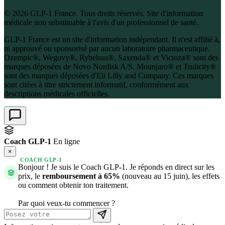
© 2026 GLP-1 France. Tous droits réservés. Site d'information
médicale non substituable à l'avis d'un professionnel de santé.
GLP-1 France est un site d'information indépendant. Il n'est affilié à,
ni approuvé ou sponsorisé par aucun laboratoire pharmaceutique.
Ozempic®, Wegovy®, Rybelsus®, Saxenda® et Victoza® sont des
marques déposées de Novo Nordisk A/S. Mounjaro® et Trulicity®
sont des marques déposées d'Eli Lilly and Company. Ces marques
sont citées à titre strictement informatif, conformément aux
descriptions médicales officielles.
Coach GLP-1
En ligne
×
COACH GLP-1
Bonjour ! Je suis le Coach GLP-1. Je réponds en direct sur les
prix, le
remboursement à 65%
(nouveau au 15 juin), les effets
ou comment obtenir ton traitement.
Par quoi veux-tu commencer ?