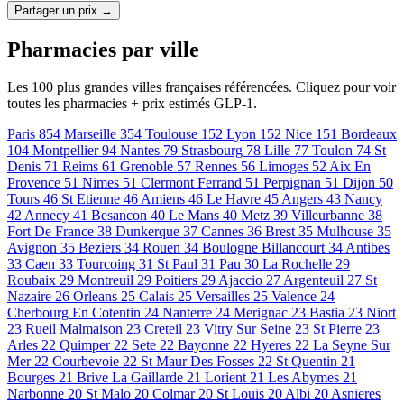
Partager un prix →
Pharmacies par ville
Les 100 plus grandes villes françaises référencées. Cliquez pour voir
toutes les pharmacies + prix estimés GLP-1.
Paris
854
Marseille
354
Toulouse
152
Lyon
152
Nice
151
Bordeaux
104
Montpellier
94
Nantes
79
Strasbourg
78
Lille
77
Toulon
74
St
Denis
71
Reims
61
Grenoble
57
Rennes
56
Limoges
52
Aix En
Provence
51
Nimes
51
Clermont Ferrand
51
Perpignan
51
Dijon
50
Tours
46
St Etienne
46
Amiens
46
Le Havre
45
Angers
43
Nancy
42
Annecy
41
Besancon
40
Le Mans
40
Metz
39
Villeurbanne
38
Fort De France
38
Dunkerque
37
Cannes
36
Brest
35
Mulhouse
35
Avignon
35
Beziers
34
Rouen
34
Boulogne Billancourt
34
Antibes
33
Caen
33
Tourcoing
31
St Paul
31
Pau
30
La Rochelle
29
Roubaix
29
Montreuil
29
Poitiers
29
Ajaccio
27
Argenteuil
27
St
Nazaire
26
Orleans
25
Calais
25
Versailles
25
Valence
24
Cherbourg En Cotentin
24
Nanterre
24
Merignac
23
Bastia
23
Niort
23
Rueil Malmaison
23
Creteil
23
Vitry Sur Seine
23
St Pierre
23
Arles
22
Quimper
22
Sete
22
Bayonne
22
Hyeres
22
La Seyne Sur
Mer
22
Courbevoie
22
St Maur Des Fosses
22
St Quentin
21
Bourges
21
Brive La Gaillarde
21
Lorient
21
Les Abymes
21
Narbonne
20
St Malo
20
Colmar
20
St Louis
20
Albi
20
Asnieres