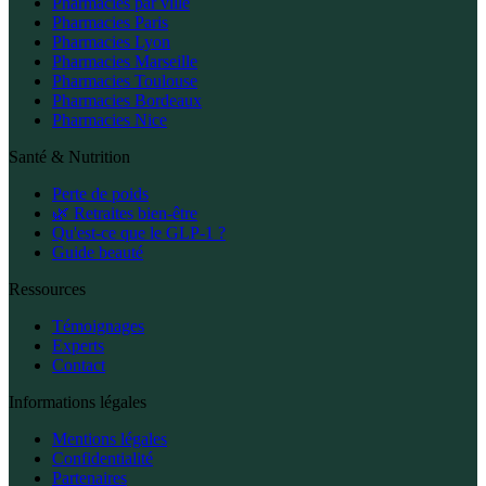
Pharmacies par ville
Pharmacies Paris
Pharmacies Lyon
Pharmacies Marseille
Pharmacies Toulouse
Pharmacies Bordeaux
Pharmacies Nice
Santé & Nutrition
Perte de poids
🌿 Retraites bien-être
Qu'est-ce que le GLP-1 ?
Guide beauté
Ressources
Témoignages
Experts
Contact
Informations légales
Mentions légales
Confidentialité
Partenaires