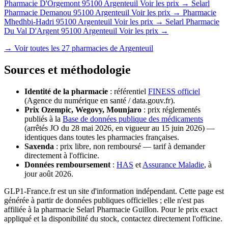
Pharmacie D'Orgemont
95100 Argenteuil
Voir les prix →
Selarl
Pharmacie Demanou
95100 Argenteuil
Voir les prix →
Pharmacie
Mhedhbi-Hadri
95100 Argenteuil
Voir les prix →
Selarl Pharmacie
Du Val D'Argent
95100 Argenteuil
Voir les prix →
→ Voir toutes les 27 pharmacies de Argenteuil
Sources et méthodologie
Identité de la pharmacie
: référentiel
FINESS officiel
(Agence du numérique en santé / data.gouv.fr).
Prix Ozempic, Wegovy, Mounjaro
: prix réglementés
publiés à la
Base de données publique des médicaments
(arrêtés JO du 28 mai 2026, en vigueur au 15 juin 2026) —
identiques dans toutes les pharmacies françaises.
Saxenda
: prix libre, non remboursé — tarif à demander
directement à l'officine.
Données remboursement
:
HAS
et
Assurance Maladie
, à
jour août 2026.
GLP1-France.fr est un site d'information indépendant. Cette page est
générée à partir de données publiques officielles ; elle n'est pas
affiliée à la pharmacie Selarl Pharmacie Guillon. Pour le prix exact
appliqué et la disponibilité du stock, contactez directement l'officine.