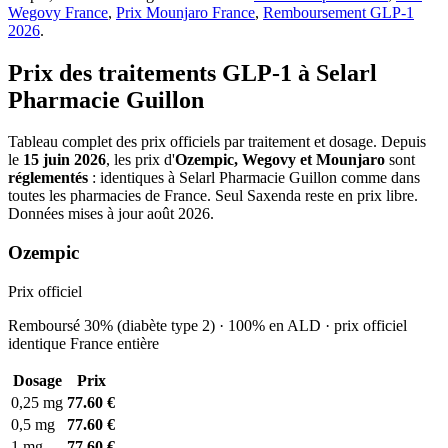
Wegovy France
,
Prix Mounjaro France
,
Remboursement GLP-1
2026
.
Prix des traitements GLP-1 à Selarl
Pharmacie Guillon
Tableau complet des prix officiels par traitement et dosage. Depuis
le
15 juin 2026
, les prix d'
Ozempic, Wegovy et Mounjaro
sont
réglementés
: identiques à Selarl Pharmacie Guillon comme dans
toutes les pharmacies de France. Seul Saxenda reste en prix libre.
Données mises à jour août 2026.
Ozempic
Prix officiel
Remboursé 30% (diabète type 2) · 100% en ALD · prix officiel
identique France entière
Dosage
Prix
0,25 mg
77.60 €
0,5 mg
77.60 €
1 mg
77.60 €