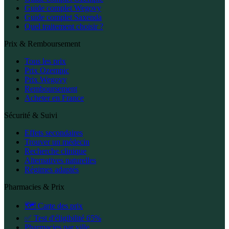
Guide complet Wegovy
Guide complet Saxenda
Quel traitement choisir ?
Prix & Remboursement
Tous les prix
Prix Ozempic
Prix Wegovy
Remboursement
Acheter en France
Sécurité & Suivi
Effets secondaires
Trouver un médecin
Recherche clinique
Alternatives naturelles
Régimes adaptés
Pharmacies & Prix
🗺️ Carte des prix
✅ Test d'éligibilité 65%
Pharmacies par ville