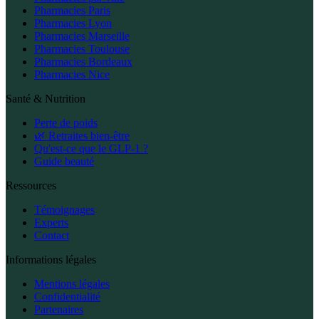
Pharmacies Paris
Pharmacies Lyon
Pharmacies Marseille
Pharmacies Toulouse
Pharmacies Bordeaux
Pharmacies Nice
Santé & Nutrition
Perte de poids
🌿 Retraites bien-être
Qu'est-ce que le GLP-1 ?
Guide beauté
Ressources
Témoignages
Experts
Contact
Informations légales
Mentions légales
Confidentialité
Partenaires