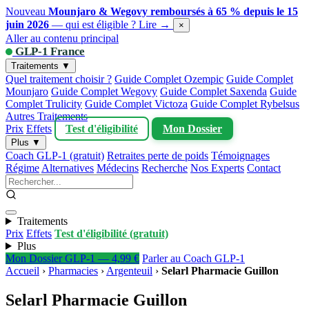
Nouveau
Mounjaro & Wegovy remboursés à 65 % depuis le 15
juin 2026
— qui est éligible ?
Lire →
×
Aller au contenu principal
GLP-1 France
Traitements ▼
Quel traitement choisir ?
Guide Complet Ozempic
Guide Complet
Mounjaro
Guide Complet Wegovy
Guide Complet Saxenda
Guide
Complet Trulicity
Guide Complet Victoza
Guide Complet Rybelsus
Autres Traitements
Prix
Effets
Test d'éligibilité
Mon Dossier
Plus ▼
Coach GLP-1 (gratuit)
Retraites perte de poids
Témoignages
Régime
Alternatives
Médecins
Recherche
Nos Experts
Contact
Traitements
Prix
Effets
Test d'éligibilité (gratuit)
Plus
Mon Dossier GLP-1 — 4,99 €
Parler au Coach GLP-1
Accueil
›
Pharmacies
›
Argenteuil
›
Selarl Pharmacie Guillon
Selarl Pharmacie Guillon