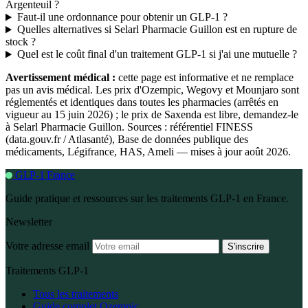
Argenteuil ?
Faut-il une ordonnance pour obtenir un GLP-1 ?
Quelles alternatives si Selarl Pharmacie Guillon est en rupture de
stock ?
Quel est le coût final d'un traitement GLP-1 si j'ai une mutuelle ?
Avertissement médical :
cette page est informative et ne remplace
pas un avis médical. Les prix d'Ozempic, Wegovy et Mounjaro sont
réglementés et identiques dans toutes les pharmacies (arrêtés en
vigueur au 15 juin 2026) ; le prix de Saxenda est libre, demandez-le
à Selarl Pharmacie Guillon. Sources : référentiel FINESS
(data.gouv.fr / Atlasanté), Base de données publique des
médicaments, Légifrance, HAS, Ameli — mises à jour août 2026.
GLP-1 France
Guide pratique et ressources sur les traitements GLP-1 en France.
Newsletter
Votre adresse email
S'inscrire
Traitements GLP-1
Tous les traitements
Guide complet Ozempic