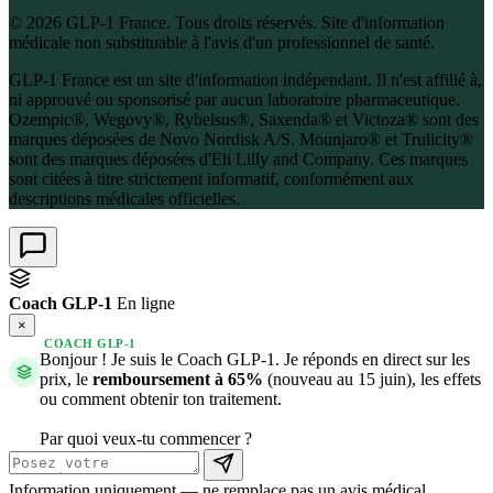
© 2026 GLP-1 France. Tous droits réservés. Site d'information
médicale non substituable à l'avis d'un professionnel de santé.
GLP-1 France est un site d'information indépendant. Il n'est affilié à,
ni approuvé ou sponsorisé par aucun laboratoire pharmaceutique.
Ozempic®, Wegovy®, Rybelsus®, Saxenda® et Victoza® sont des
marques déposées de Novo Nordisk A/S. Mounjaro® et Trulicity®
sont des marques déposées d'Eli Lilly and Company. Ces marques
sont citées à titre strictement informatif, conformément aux
descriptions médicales officielles.
Coach GLP-1
En ligne
×
COACH GLP-1
Bonjour ! Je suis le Coach GLP-1. Je réponds en direct sur les
prix, le
remboursement à 65%
(nouveau au 15 juin), les effets
ou comment obtenir ton traitement.
Par quoi veux-tu commencer ?
Information uniquement — ne remplace pas un avis médical.