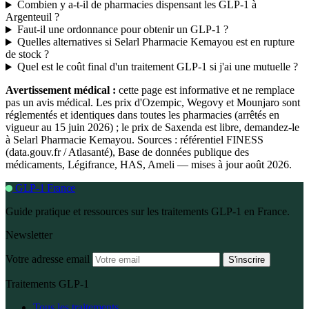
Combien y a-t-il de pharmacies dispensant les GLP-1 à
Argenteuil ?
Faut-il une ordonnance pour obtenir un GLP-1 ?
Quelles alternatives si Selarl Pharmacie Kemayou est en rupture
de stock ?
Quel est le coût final d'un traitement GLP-1 si j'ai une mutuelle ?
Avertissement médical :
cette page est informative et ne remplace
pas un avis médical. Les prix d'Ozempic, Wegovy et Mounjaro sont
réglementés et identiques dans toutes les pharmacies (arrêtés en
vigueur au 15 juin 2026) ; le prix de Saxenda est libre, demandez-le
à Selarl Pharmacie Kemayou. Sources : référentiel FINESS
(data.gouv.fr / Atlasanté), Base de données publique des
médicaments, Légifrance, HAS, Ameli — mises à jour août 2026.
GLP-1 France
Guide pratique et ressources sur les traitements GLP-1 en France.
Newsletter
Votre adresse email
S'inscrire
Traitements GLP-1
Tous les traitements