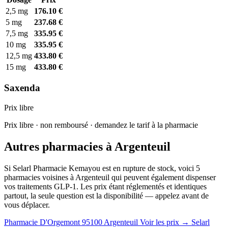
2,5 mg
176.10 €
5 mg
237.68 €
7,5 mg
335.95 €
10 mg
335.95 €
12,5 mg
433.80 €
15 mg
433.80 €
Saxenda
Prix libre
Prix libre · non remboursé · demandez le tarif à la pharmacie
Autres pharmacies à Argenteuil
Si Selarl Pharmacie Kemayou est en rupture de stock, voici 5
pharmacies voisines à Argenteuil qui peuvent également dispenser
vos traitements GLP-1. Les prix étant réglementés et identiques
partout, la seule question est la disponibilité — appelez avant de
vous déplacer.
Pharmacie D'Orgemont
95100 Argenteuil
Voir les prix →
Selarl