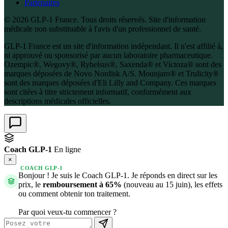
Partenaires
© 2026 GLP-1 France. Tous droits réservés. Site d'information
médicale non substituable à l'avis d'un professionnel de santé.
GLP-1 France est un site d'information indépendant. Il n'est affilié à,
ni approuvé ou sponsorisé par aucun laboratoire pharmaceutique.
Ozempic®, Wegovy®, Rybelsus®, Saxenda® et Victoza® sont des
marques déposées de Novo Nordisk A/S. Mounjaro® et Trulicity®
sont des marques déposées d'Eli Lilly and Company. Ces marques
sont citées à titre strictement informatif, conformément aux
descriptions médicales officielles.
Coach GLP-1
En ligne
×
COACH GLP-1
Bonjour ! Je suis le Coach GLP-1. Je réponds en direct sur les
prix, le
remboursement à 65%
(nouveau au 15 juin), les effets
ou comment obtenir ton traitement.
Par quoi veux-tu commencer ?