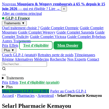
Nouveau
Mounjaro & Wegovy remboursés à 65 % depuis le 15
juin 2026
— qui est éligible ?
Lire →
×
Aller au contenu principal
GLP-1 France
Traitements ▼
Quel traitement choisir ?
Guide Complet Ozempic
Guide Complet
Mounjaro
Guide Complet Wegovy
Guide Complet Saxenda
Guide
Complet Trulicity
Guide Complet Victoza
Guide Complet Rybelsus
Autres Traitements
Prix
Effets
Test d'éligibilité
Mon Dossier
Plus ▼
Coach GLP-1 (gratuit)
Retraites perte de poids
Témoignages
Régime
Alternatives
Médecins
Recherche
Nos Experts
Contact
Traitements
Prix
Effets
Test d'éligibilité (gratuit)
Plus
Mon Dossier GLP-1 — 4,99 €
Parler au Coach GLP-1
Accueil
›
Pharmacies
›
Argenteuil
›
Selarl Pharmacie Kemayou
Selarl Pharmacie Kemayou