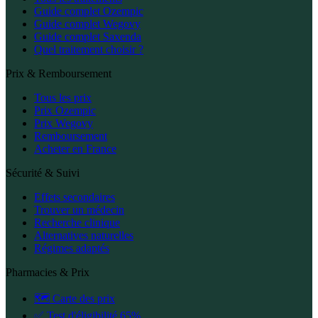
Guide complet Ozempic
Guide complet Wegovy
Guide complet Saxenda
Quel traitement choisir ?
Prix & Remboursement
Tous les prix
Prix Ozempic
Prix Wegovy
Remboursement
Acheter en France
Sécurité & Suivi
Effets secondaires
Trouver un médecin
Recherche clinique
Alternatives naturelles
Régimes adaptés
Pharmacies & Prix
🗺️ Carte des prix
✅ Test d'éligibilité 65%