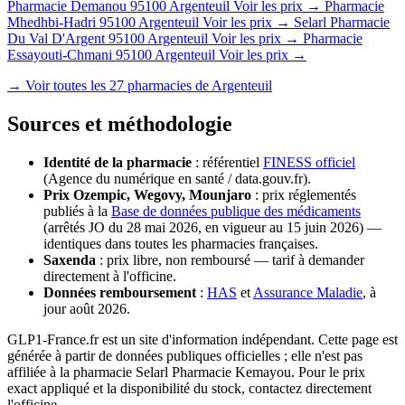
Pharmacie Demanou
95100 Argenteuil
Voir les prix →
Pharmacie
Mhedhbi-Hadri
95100 Argenteuil
Voir les prix →
Selarl Pharmacie
Du Val D'Argent
95100 Argenteuil
Voir les prix →
Pharmacie
Essayouti-Chmani
95100 Argenteuil
Voir les prix →
→ Voir toutes les 27 pharmacies de Argenteuil
Sources et méthodologie
Identité de la pharmacie
: référentiel
FINESS officiel
(Agence du numérique en santé / data.gouv.fr).
Prix Ozempic, Wegovy, Mounjaro
: prix réglementés
publiés à la
Base de données publique des médicaments
(arrêtés JO du 28 mai 2026, en vigueur au 15 juin 2026) —
identiques dans toutes les pharmacies françaises.
Saxenda
: prix libre, non remboursé — tarif à demander
directement à l'officine.
Données remboursement
:
HAS
et
Assurance Maladie
, à
jour août 2026.
GLP1-France.fr est un site d'information indépendant. Cette page est
générée à partir de données publiques officielles ; elle n'est pas
affiliée à la pharmacie Selarl Pharmacie Kemayou. Pour le prix
exact appliqué et la disponibilité du stock, contactez directement
l'officine.