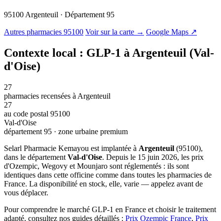
95100 Argenteuil · Département 95
© OSM · CARTO |
MapLibre
Autres pharmacies 95100
Voir sur la carte →
Google Maps ↗
Contexte local : GLP-1 à Argenteuil (Val-
d'Oise)
27
pharmacies recensées à Argenteuil
27
au code postal 95100
Val-d'Oise
département 95 · zone urbaine premium
Selarl Pharmacie Kemayou est implantée à
Argenteuil
(95100),
dans le département
Val-d'Oise
. Depuis le 15 juin 2026, les prix
d'Ozempic, Wegovy et Mounjaro sont réglementés : ils sont
identiques dans cette officine comme dans toutes les pharmacies de
France. La disponibilité en stock, elle, varie — appelez avant de
vous déplacer.
Pour comprendre le marché GLP-1 en France et choisir le traitement
adapté, consultez nos guides détaillés :
Prix Ozempic France
,
Prix