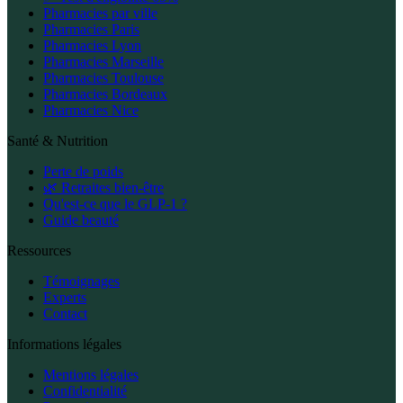
Pharmacies par ville
Pharmacies Paris
Pharmacies Lyon
Pharmacies Marseille
Pharmacies Toulouse
Pharmacies Bordeaux
Pharmacies Nice
Santé & Nutrition
Perte de poids
🌿 Retraites bien-être
Qu'est-ce que le GLP-1 ?
Guide beauté
Ressources
Témoignages
Experts
Contact
Informations légales
Mentions légales
Confidentialité