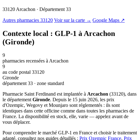
33120 Arcachon · Département 33
© OSM · CARTO |
MapLibre
Autres pharmacies 33120
Voir sur la carte →
Google Maps ↗
Contexte local : GLP-1 à Arcachon
(Gironde)
9
pharmacies recensées à Arcachon
9
au code postal 33120
Gironde
département 33 · zone standard
Pharmacie Saint Ferdinand est implantée à
Arcachon
(33120), dans
le département
Gironde
. Depuis le 15 juin 2026, les prix
d'Ozempic, Wegovy et Mounjaro sont réglementés : ils sont
identiques dans cette officine comme dans toutes les pharmacies de
France. La disponibilité en stock, elle, varie — appelez avant de
vous déplacer.
Pour comprendre le marché GLP-1 en France et choisir le traitement
adapté, consultez nos guides détaillés :
Prix Ozempic France
,
Prix