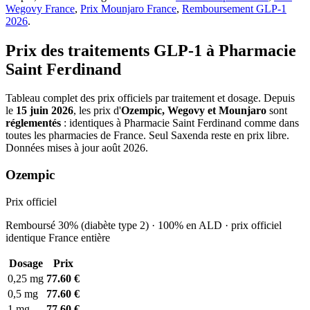
Wegovy France
,
Prix Mounjaro France
,
Remboursement GLP-1
2026
.
Prix des traitements GLP-1 à Pharmacie
Saint Ferdinand
Tableau complet des prix officiels par traitement et dosage. Depuis
le
15 juin 2026
, les prix d'
Ozempic, Wegovy et Mounjaro
sont
réglementés
: identiques à Pharmacie Saint Ferdinand comme dans
toutes les pharmacies de France. Seul Saxenda reste en prix libre.
Données mises à jour août 2026.
Ozempic
Prix officiel
Remboursé 30% (diabète type 2) · 100% en ALD · prix officiel
identique France entière
Dosage
Prix
0,25 mg
77.60 €
0,5 mg
77.60 €
1 mg
77.60 €