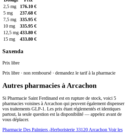
2,5 mg
176.10 €
5 mg
237.68 €
7,5 mg
335.95 €
10 mg
335.95 €
12,5 mg
433.80 €
15 mg
433.80 €
Saxenda
Prix libre
Prix libre · non remboursé · demandez le tarif à la pharmacie
Autres pharmacies à Arcachon
Si Pharmacie Saint Ferdinand est en rupture de stock, voici 5
pharmacies voisines à Arcachon qui peuvent également dispenser
vos traitements GLP-1. Les prix étant réglementés et identiques
partout, la seule question est la disponibilité — appelez avant de
vous déplacer.
Pharmacie Des Palmiers -Herboristerie
33120 Arcachon
Voir les