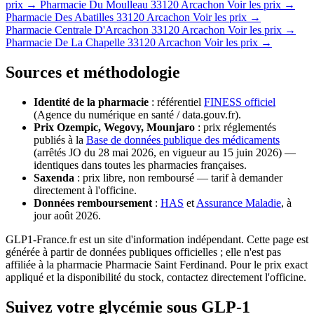
prix →
Pharmacie Du Moulleau
33120 Arcachon
Voir les prix →
Pharmacie Des Abatilles
33120 Arcachon
Voir les prix →
Pharmacie Centrale D'Arcachon
33120 Arcachon
Voir les prix →
Pharmacie De La Chapelle
33120 Arcachon
Voir les prix →
Sources et méthodologie
Identité de la pharmacie
: référentiel
FINESS officiel
(Agence du numérique en santé / data.gouv.fr).
Prix Ozempic, Wegovy, Mounjaro
: prix réglementés
publiés à la
Base de données publique des médicaments
(arrêtés JO du 28 mai 2026, en vigueur au 15 juin 2026) —
identiques dans toutes les pharmacies françaises.
Saxenda
: prix libre, non remboursé — tarif à demander
directement à l'officine.
Données remboursement
:
HAS
et
Assurance Maladie
, à
jour août 2026.
GLP1-France.fr est un site d'information indépendant. Cette page est
générée à partir de données publiques officielles ; elle n'est pas
affiliée à la pharmacie Pharmacie Saint Ferdinand. Pour le prix exact
appliqué et la disponibilité du stock, contactez directement l'officine.
Suivez votre glycémie sous GLP-1