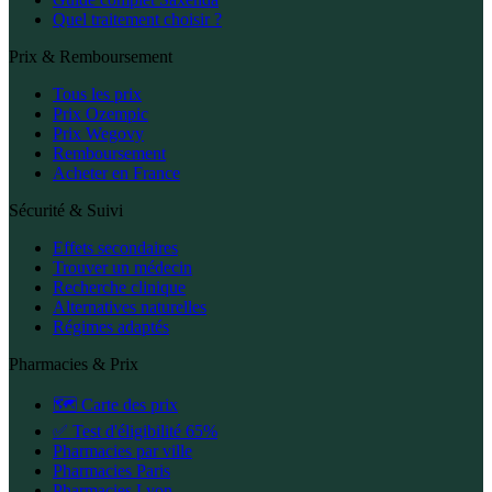
Quel traitement choisir ?
Prix & Remboursement
Tous les prix
Prix Ozempic
Prix Wegovy
Remboursement
Acheter en France
Sécurité & Suivi
Effets secondaires
Trouver un médecin
Recherche clinique
Alternatives naturelles
Régimes adaptés
Pharmacies & Prix
🗺️ Carte des prix
✅ Test d'éligibilité 65%
Pharmacies par ville
Pharmacies Paris
Pharmacies Lyon