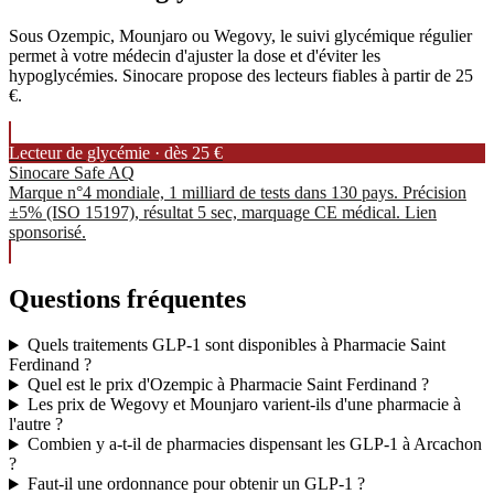
Sous Ozempic, Mounjaro ou Wegovy, le suivi glycémique régulier
permet à votre médecin d'ajuster la dose et d'éviter les
hypoglycémies. Sinocare propose des lecteurs fiables à partir de 25
€.
Lecteur de glycémie · dès 25 €
Sinocare Safe AQ
Marque n°4 mondiale, 1 milliard de tests dans 130 pays. Précision
±5% (ISO 15197), résultat 5 sec, marquage CE médical. Lien
sponsorisé.
Questions fréquentes
Quels traitements GLP-1 sont disponibles à Pharmacie Saint
Ferdinand ?
Quel est le prix d'Ozempic à Pharmacie Saint Ferdinand ?
Les prix de Wegovy et Mounjaro varient-ils d'une pharmacie à
l'autre ?
Combien y a-t-il de pharmacies dispensant les GLP-1 à Arcachon
?
Faut-il une ordonnance pour obtenir un GLP-1 ?