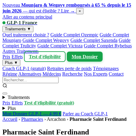
Nouveau
Mounjaro & Wegovy remboursés à 65 % depuis le 15
juin 2026
— qui est éligible ?
Lire →
×
Aller au contenu principal
GLP-1 France
Traitements ▼
Quel traitement choisir ?
Guide Complet Ozempic
Guide Complet
Mounjaro
Guide Complet Wegovy
Guide Complet Saxenda
Guide
Complet Trulicity
Guide Complet Victoza
Guide Complet Rybelsus
Autres Traitements
Prix
Effets
Test d'éligibilité
Mon Dossier
Plus ▼
Coach GLP-1 (gratuit)
Retraites perte de poids
Témoignages
Régime
Alternatives
Médecins
Recherche
Nos Experts
Contact
Traitements
Prix
Effets
Test d'éligibilité (gratuit)
Plus
Mon Dossier GLP-1 — 4,99 €
Parler au Coach GLP-1
Accueil
›
Pharmacies
›
Arcachon
›
Pharmacie Saint Ferdinand
Pharmacie Saint Ferdinand