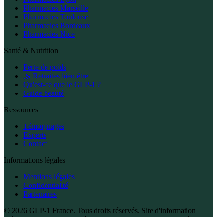
Pharmacies Marseille
Pharmacies Toulouse
Pharmacies Bordeaux
Pharmacies Nice
Santé & Nutrition
Perte de poids
🌿 Retraites bien-être
Qu'est-ce que le GLP-1 ?
Guide beauté
Ressources
Témoignages
Experts
Contact
Informations légales
Mentions légales
Confidentialité
Partenaires
© 2026 GLP-1 France. Tous droits réservés. Site d'information