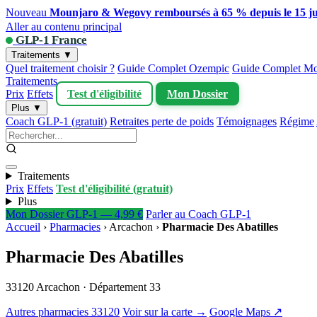
Nouveau
Mounjaro & Wegovy remboursés à 65 % depuis le 15 ju
Aller au contenu principal
GLP-1 France
Traitements ▼
Quel traitement choisir ?
Guide Complet Ozempic
Guide Complet Mo
Traitements
Prix
Effets
Test d'éligibilité
Mon Dossier
Plus ▼
Coach GLP-1 (gratuit)
Retraites perte de poids
Témoignages
Régime
Traitements
Prix
Effets
Test d'éligibilité (gratuit)
Plus
Mon Dossier GLP-1 — 4,99 €
Parler au Coach GLP-1
Accueil
›
Pharmacies
›
Arcachon
›
Pharmacie Des Abatilles
Pharmacie Des Abatilles
33120 Arcachon · Département 33
Autres pharmacies 33120
Voir sur la carte →
Google Maps ↗