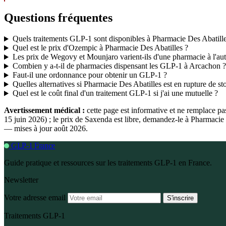
Questions fréquentes
Quels traitements GLP-1 sont disponibles à Pharmacie Des Abatille
Quel est le prix d'Ozempic à Pharmacie Des Abatilles ?
Les prix de Wegovy et Mounjaro varient-ils d'une pharmacie à l'aut
Combien y a-t-il de pharmacies dispensant les GLP-1 à Arcachon ?
Faut-il une ordonnance pour obtenir un GLP-1 ?
Quelles alternatives si Pharmacie Des Abatilles est en rupture de st
Quel est le coût final d'un traitement GLP-1 si j'ai une mutuelle ?
Avertissement médical :
cette page est informative et ne remplace p
15 juin 2026) ; le prix de Saxenda est libre, demandez-le à Pharmaci
— mises à jour août 2026.
GLP-1 France
Guide pratique et ressources sur les traitements GLP-1 en France.
Newsletter
Votre adresse email
S'inscrire
Traitements GLP-1