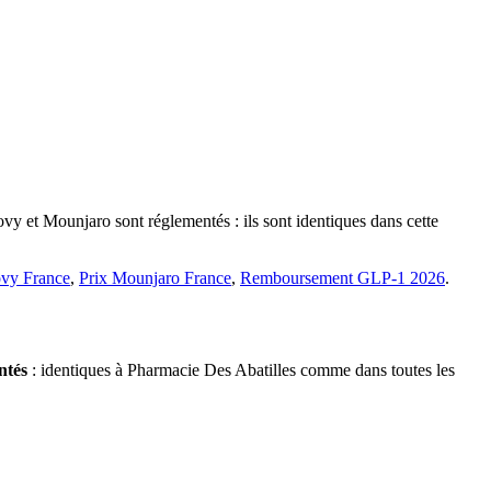
vy et Mounjaro sont réglementés : ils sont identiques dans cette
vy France
,
Prix Mounjaro France
,
Remboursement GLP-1 2026
.
ntés
: identiques à Pharmacie Des Abatilles comme dans toutes les