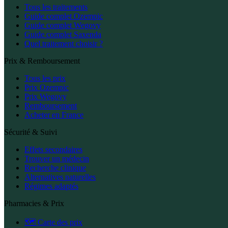
Tous les traitements
Guide complet Ozempic
Guide complet Wegovy
Guide complet Saxenda
Quel traitement choisir ?
Prix & Remboursement
Tous les prix
Prix Ozempic
Prix Wegovy
Remboursement
Acheter en France
Sécurité & Suivi
Effets secondaires
Trouver un médecin
Recherche clinique
Alternatives naturelles
Régimes adaptés
Pharmacies & Prix
🗺️ Carte des prix