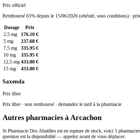
Prix officiel
Remboursé 65% depuis le 15/06/2026 (obésité, sous conditions) · prix
Dosage
Prix
2,5 mg
176.10 €
5 mg
237.68 €
7,5 mg
335.95 €
10 mg
335.95 €
12,5 mg
433.80 €
15 mg
433.80 €
Saxenda
Prix libre
Prix libre · non remboursé · demandez le tarif à la pharmacie
Autres pharmacies à Arcachon
Si Pharmacie Des Abatilles est en rupture de stock, voici 5 pharmacie
question est la disponibilité — appelez avant de vous déplacer.