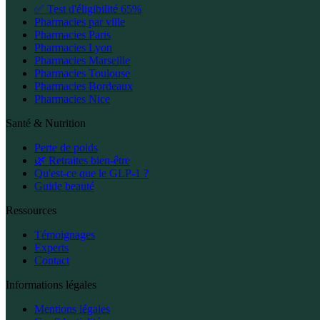
✅ Test d'éligibilité 65%
Pharmacies par ville
Pharmacies Paris
Pharmacies Lyon
Pharmacies Marseille
Pharmacies Toulouse
Pharmacies Bordeaux
Pharmacies Nice
Santé & Nutrition
Perte de poids
🌿 Retraites bien-être
Qu'est-ce que le GLP-1 ?
Guide beauté
Ressources
Témoignages
Experts
Contact
Informations légales
Mentions légales