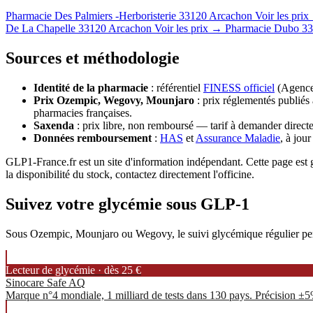
Pharmacie Des Palmiers -Herboristerie
33120 Arcachon
Voir les pri
De La Chapelle
33120 Arcachon
Voir les prix →
Pharmacie Dubo
33
Sources et méthodologie
Identité de la pharmacie
: référentiel
FINESS officiel
(Agence 
Prix Ozempic, Wegovy, Mounjaro
: prix réglementés publiés 
pharmacies françaises.
Saxenda
: prix libre, non remboursé — tarif à demander directe
Données remboursement
:
HAS
et
Assurance Maladie
, à jou
GLP1-France.fr est un site d'information indépendant. Cette page est gé
la disponibilité du stock, contactez directement l'officine.
Suivez votre glycémie sous GLP-1
Sous Ozempic, Mounjaro ou Wegovy, le suivi glycémique régulier permet
Lecteur de glycémie · dès 25 €
Sinocare Safe AQ
Marque n°4 mondiale, 1 milliard de tests dans 130 pays. Précision ±