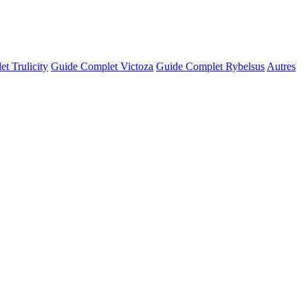
t Trulicity
Guide Complet Victoza
Guide Complet Rybelsus
Autres
© OSM · CARTO |
MapLibre