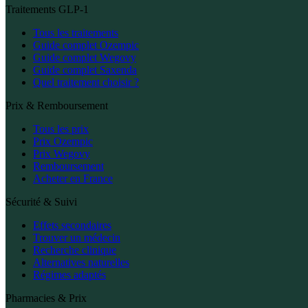
Traitements GLP-1
Tous les traitements
Guide complet Ozempic
Guide complet Wegovy
Guide complet Saxenda
Quel traitement choisir ?
Prix & Remboursement
Tous les prix
Prix Ozempic
Prix Wegovy
Remboursement
Acheter en France
Sécurité & Suivi
Effets secondaires
Trouver un médecin
Recherche clinique
Alternatives naturelles
Régimes adaptés
Pharmacies & Prix