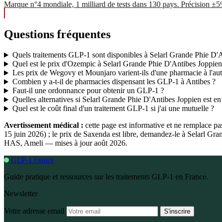
Marque n°4 mondiale, 1 milliard de tests dans 130 pays. Précision ±
Questions fréquentes
Quels traitements GLP-1 sont disponibles à Selarl Grande Phie D'
Quel est le prix d'Ozempic à Selarl Grande Phie D'Antibes Joppien
Les prix de Wegovy et Mounjaro varient-ils d'une pharmacie à l'aut
Combien y a-t-il de pharmacies dispensant les GLP-1 à Antibes ?
Faut-il une ordonnance pour obtenir un GLP-1 ?
Quelles alternatives si Selarl Grande Phie D'Antibes Joppien est en
Quel est le coût final d'un traitement GLP-1 si j'ai une mutuelle ?
Avertissement médical :
cette page est informative et ne remplace p
15 juin 2026) ; le prix de Saxenda est libre, demandez-le à Selarl Gr
HAS, Ameli — mises à jour août 2026.
GLP-1 France
Guide pratique et ressources sur les traitements GLP-1 en France.
Newsletter
Votre adresse email
S'inscrire