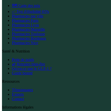
🗺️ Carte des prix
✅ Test d'éligibilité 65%
Pharmacies par ville
Pharmacies Paris
Pharmacies Lyon
Pharmacies Marseille
Pharmacies Toulouse
Pharmacies Bordeaux
Pharmacies Nice
Santé & Nutrition
Perte de poids
🌿 Retraites bien-être
Qu'est-ce que le GLP-1 ?
Guide beauté
Ressources
Témoignages
Experts
Contact
Informations légales