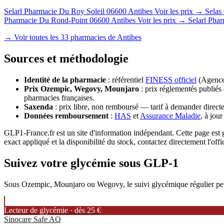
Selarl Pharmacie Du Roy Soleil
06600 Antibes
Voir les prix →
Selas
Pharmacie Du Rond-Point
06600 Antibes
Voir les prix →
Selarl Phar
→ Voir toutes les 33 pharmacies de Antibes
Sources et méthodologie
Identité de la pharmacie
: référentiel
FINESS officiel
(Agence 
Prix Ozempic, Wegovy, Mounjaro
: prix réglementés publiés 
pharmacies françaises.
Saxenda
: prix libre, non remboursé — tarif à demander directe
Données remboursement
:
HAS
et
Assurance Maladie
, à jou
GLP1-France.fr est un site d'information indépendant. Cette page est gé
exact appliqué et la disponibilité du stock, contactez directement l'offi
Suivez votre glycémie sous GLP-1
Sous Ozempic, Mounjaro ou Wegovy, le suivi glycémique régulier permet
Lecteur de glycémie · dès 25 €
Sinocare Safe AQ