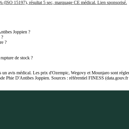
5% (ISO 15197), résultat 5 sec, marquage CE médical. Lien sponsorisé.
Antibes Joppien ?
 ?
re ?
 rupture de stock ?
as un avis médical. Les prix d'Ozempic, Wegovy et Mounjaro sont régleme
ande Phie D'Antibes Joppien. Sources : référentiel FINESS (data.gouv.f