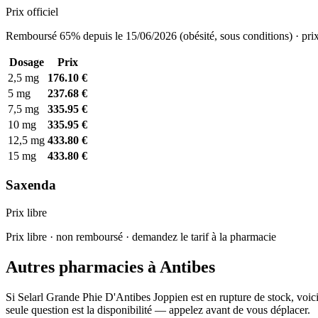
Prix officiel
Remboursé 65% depuis le 15/06/2026 (obésité, sous conditions) · prix
Dosage
Prix
2,5 mg
176.10 €
5 mg
237.68 €
7,5 mg
335.95 €
10 mg
335.95 €
12,5 mg
433.80 €
15 mg
433.80 €
Saxenda
Prix libre
Prix libre · non remboursé · demandez le tarif à la pharmacie
Autres pharmacies à Antibes
Si Selarl Grande Phie D'Antibes Joppien est en rupture de stock, voic
seule question est la disponibilité — appelez avant de vous déplacer.