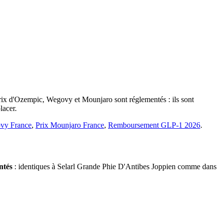
prix d'Ozempic, Wegovy et Mounjaro sont réglementés : ils sont
lacer.
vy France
,
Prix Mounjaro France
,
Remboursement GLP-1 2026
.
ntés
: identiques à Selarl Grande Phie D'Antibes Joppien comme dans