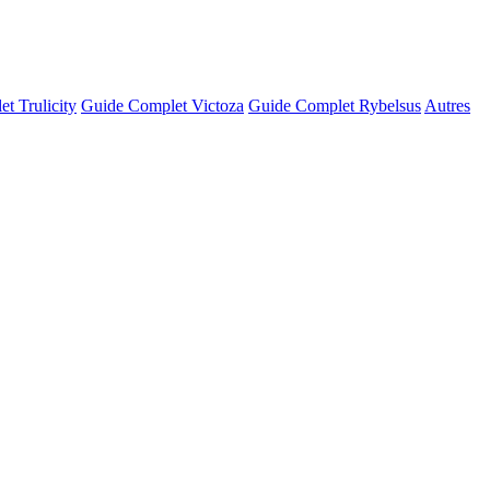
t Trulicity
Guide Complet Victoza
Guide Complet Rybelsus
Autres
© OSM · CARTO |
MapLibre