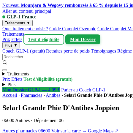
Nouveau
Mounjaro & Wegovy remboursés à 65 % depuis le 15 ju
Aller au contenu principal
GLP-1 France
Traitements ▼
Quel traitement choisir ?
Guide Complet Ozempic
Guide Complet Mo
Traitements
Prix
Effets
Test d'éligibilité
Mon Dossier
Plus ▼
Coach GLP-1 (gratuit)
Retraites perte de poids
Témoignages
Régime
Traitements
Prix
Effets
Test d'éligibilité (gratuit)
Plus
Mon Dossier GLP-1 — 4,99 €
Parler au Coach GLP-1
Accueil
›
Pharmacies
›
Antibes
›
Selarl Grande Phie D'Antibes Jop
Selarl Grande Phie D'Antibes Joppien
06600 Antibes · Département 06
Autres pharmacies 06600
Voir sur la carte →
Google Maps ↗