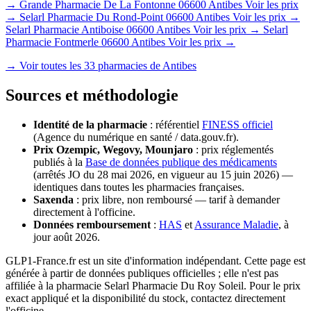
→
Grande Pharmacie De La Fontonne
06600 Antibes
Voir les prix
→
Selarl Pharmacie Du Rond-Point
06600 Antibes
Voir les prix →
Selarl Pharmacie Antiboise
06600 Antibes
Voir les prix →
Selarl
Pharmacie Fontmerle
06600 Antibes
Voir les prix →
→ Voir toutes les 33 pharmacies de Antibes
Sources et méthodologie
Identité de la pharmacie
: référentiel
FINESS officiel
(Agence du numérique en santé / data.gouv.fr).
Prix Ozempic, Wegovy, Mounjaro
: prix réglementés
publiés à la
Base de données publique des médicaments
(arrêtés JO du 28 mai 2026, en vigueur au 15 juin 2026) —
identiques dans toutes les pharmacies françaises.
Saxenda
: prix libre, non remboursé — tarif à demander
directement à l'officine.
Données remboursement
:
HAS
et
Assurance Maladie
, à
jour août 2026.
GLP1-France.fr est un site d'information indépendant. Cette page est
générée à partir de données publiques officielles ; elle n'est pas
affiliée à la pharmacie Selarl Pharmacie Du Roy Soleil. Pour le prix
exact appliqué et la disponibilité du stock, contactez directement
l'officine.