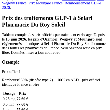
Wegovy France
,
Prix Mounjaro France
,
Remboursement GLP-1
2026
.
Prix des traitements GLP-1 à Selarl
Pharmacie Du Roy Soleil
Tableau complet des prix officiels par traitement et dosage. Depuis
le
15 juin 2026
, les prix d'
Ozempic, Wegovy et Mounjaro
sont
réglementés
: identiques à Selarl Pharmacie Du Roy Soleil comme
dans toutes les pharmacies de France. Seul Saxenda reste en prix
libre. Données mises à jour août 2026.
Ozempic
Prix officiel
Remboursé 30% (diabète type 2) · 100% en ALD · prix officiel
identique France entière
Dosage
Prix
0,25 mg
77.60 €
0,5 mg
77.60 €
1 mg
77.60 €