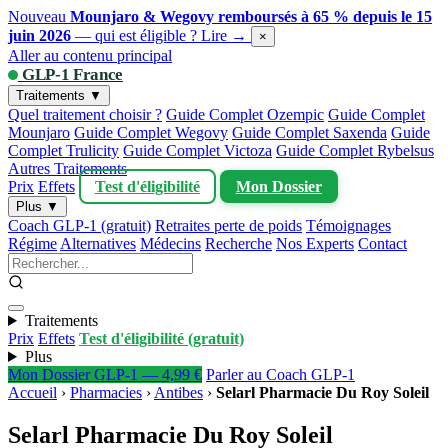
Nouveau
Mounjaro & Wegovy remboursés à 65 % depuis le 15
juin 2026
— qui est éligible ?
Lire →
×
Aller au contenu principal
GLP-1 France
Traitements ▼
Quel traitement choisir ?
Guide Complet Ozempic
Guide Complet
Mounjaro
Guide Complet Wegovy
Guide Complet Saxenda
Guide
Complet Trulicity
Guide Complet Victoza
Guide Complet Rybelsus
Autres Traitements
Prix
Effets
Test d'éligibilité
Mon Dossier
Plus ▼
Coach GLP-1 (gratuit)
Retraites perte de poids
Témoignages
Régime
Alternatives
Médecins
Recherche
Nos Experts
Contact
Traitements
Prix
Effets
Test d'éligibilité (gratuit)
Plus
Mon Dossier GLP-1 — 4,99 €
Parler au Coach GLP-1
Accueil
›
Pharmacies
›
Antibes
›
Selarl Pharmacie Du Roy Soleil
Selarl Pharmacie Du Roy Soleil