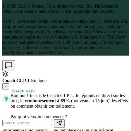
© 2026 GLP-1 France. Tous droits réservés. Site d'information
médicale non substituable à l'avis d'un professionnel de santé.
GLP-1 France est un site d'information indépendant. Il n'est affilié à,
ni approuvé ou sponsorisé par aucun laboratoire pharmaceutique.
Ozempic®, Wegovy®, Rybelsus®, Saxenda® et Victoza® sont des
marques déposées de Novo Nordisk A/S. Mounjaro® et Trulicity®
sont des marques déposées d'Eli Lilly and Company. Ces marques
sont citées à titre strictement informatif, conformément aux
descriptions médicales officielles.
Coach GLP-1
En ligne
×
COACH GLP-1
Bonjour ! Je suis le Coach GLP-1. Je réponds en direct sur les
prix, le
remboursement à 65%
(nouveau au 15 juin), les effets
ou comment obtenir ton traitement.
Par quoi veux-tu commencer ?
Information uniquement — ne remplace pas un avis médical.