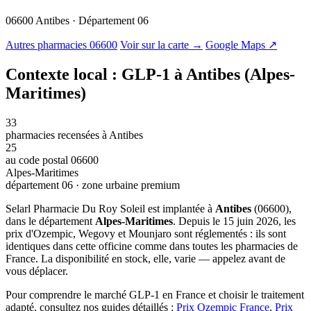
06600 Antibes · Département 06
© OSM · CARTO |
MapLibre
Autres pharmacies 06600
Voir sur la carte →
Google Maps ↗
Contexte local : GLP-1 à Antibes (Alpes-
Maritimes)
33
pharmacies recensées à Antibes
25
au code postal 06600
Alpes-Maritimes
département 06 · zone urbaine premium
Selarl Pharmacie Du Roy Soleil est implantée à
Antibes
(06600),
dans le département
Alpes-Maritimes
. Depuis le 15 juin 2026, les
prix d'Ozempic, Wegovy et Mounjaro sont réglementés : ils sont
identiques dans cette officine comme dans toutes les pharmacies de
France. La disponibilité en stock, elle, varie — appelez avant de
vous déplacer.
Pour comprendre le marché GLP-1 en France et choisir le traitement
adapté, consultez nos guides détaillés :
Prix Ozempic France
,
Prix