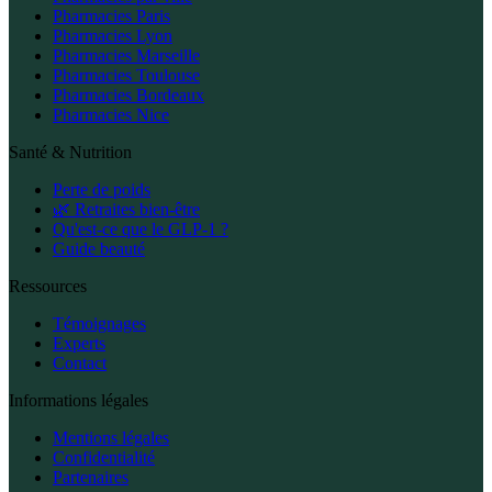
Pharmacies Paris
Pharmacies Lyon
Pharmacies Marseille
Pharmacies Toulouse
Pharmacies Bordeaux
Pharmacies Nice
Santé & Nutrition
Perte de poids
🌿 Retraites bien-être
Qu'est-ce que le GLP-1 ?
Guide beauté
Ressources
Témoignages
Experts
Contact
Informations légales
Mentions légales
Confidentialité
Partenaires