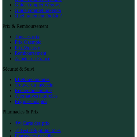
Guide complet Wegovy
Guide complet Saxenda
Quel traitement choisir ?
Prix & Remboursement
Tous les prix
Prix Ozempic
Prix Wegovy
Remboursement
Acheter en France
Sécurité & Suivi
Effets secondaires
Trouver un médecin
Recherche clinique
Alternatives naturelles
Régimes adaptés
Pharmacies & Prix
🗺️ Carte des prix
✅ Test d'éligibilité 65%
Pharmacies par ville