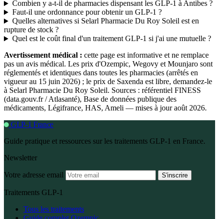
Combien y a-t-il de pharmacies dispensant les GLP-1 à Antibes ?
Faut-il une ordonnance pour obtenir un GLP-1 ?
Quelles alternatives si Selarl Pharmacie Du Roy Soleil est en
rupture de stock ?
Quel est le coût final d'un traitement GLP-1 si j'ai une mutuelle ?
Avertissement médical :
cette page est informative et ne remplace
pas un avis médical. Les prix d'Ozempic, Wegovy et Mounjaro sont
réglementés et identiques dans toutes les pharmacies (arrêtés en
vigueur au 15 juin 2026) ; le prix de Saxenda est libre, demandez-le
à Selarl Pharmacie Du Roy Soleil. Sources : référentiel FINESS
(data.gouv.fr / Atlasanté), Base de données publique des
médicaments, Légifrance, HAS, Ameli — mises à jour août 2026.
GLP-1 France
Guide pratique et ressources sur les traitements GLP-1 en France.
Newsletter
Votre adresse email
S'inscrire
Traitements GLP-1
Tous les traitements
Guide complet Ozempic