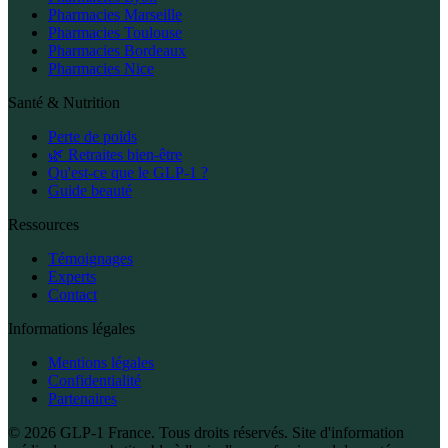
Pharmacies Marseille
Pharmacies Toulouse
Pharmacies Bordeaux
Pharmacies Nice
Santé & Nutrition
Perte de poids
🌿 Retraites bien-être
Qu'est-ce que le GLP-1 ?
Guide beauté
Ressources
Témoignages
Experts
Contact
Informations légales
Mentions légales
Confidentialité
Partenaires
© 2026 GLP-1 France. Tous droits réservés. Site d'information