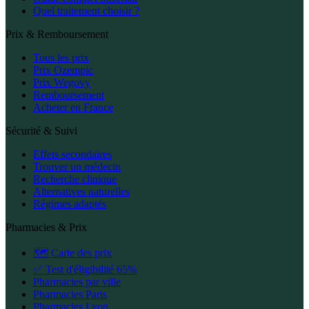
Quel traitement choisir ?
Prix & Remboursement
Tous les prix
Prix Ozempic
Prix Wegovy
Remboursement
Acheter en France
Sécurité & Suivi
Effets secondaires
Trouver un médecin
Recherche clinique
Alternatives naturelles
Régimes adaptés
Pharmacies & Prix
🗺️ Carte des prix
✅ Test d'éligibilité 65%
Pharmacies par ville
Pharmacies Paris
Pharmacies Lyon