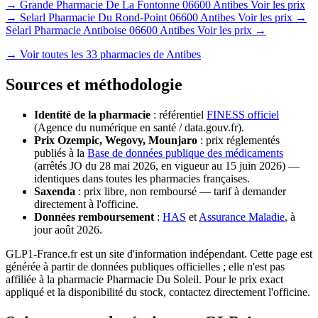
→
Grande Pharmacie De La Fontonne
06600 Antibes
Voir les prix
→
Selarl Pharmacie Du Rond-Point
06600 Antibes
Voir les prix →
Selarl Pharmacie Antiboise
06600 Antibes
Voir les prix →
→ Voir toutes les 33 pharmacies de Antibes
Sources et méthodologie
Identité de la pharmacie
: référentiel
FINESS officiel
(Agence du numérique en santé / data.gouv.fr).
Prix Ozempic, Wegovy, Mounjaro
: prix réglementés
publiés à la
Base de données publique des médicaments
(arrêtés JO du 28 mai 2026, en vigueur au 15 juin 2026) —
identiques dans toutes les pharmacies françaises.
Saxenda
: prix libre, non remboursé — tarif à demander
directement à l'officine.
Données remboursement
:
HAS
et
Assurance Maladie
, à
jour août 2026.
GLP1-France.fr est un site d'information indépendant. Cette page est
générée à partir de données publiques officielles ; elle n'est pas
affiliée à la pharmacie Pharmacie Du Soleil. Pour le prix exact
appliqué et la disponibilité du stock, contactez directement l'officine.