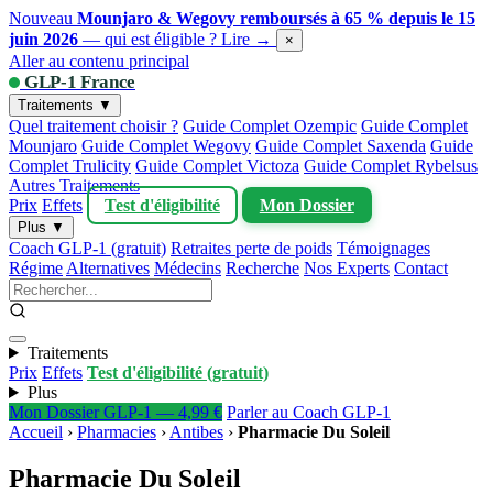
Nouveau
Mounjaro & Wegovy remboursés à 65 % depuis le 15
juin 2026
— qui est éligible ?
Lire →
×
Aller au contenu principal
GLP-1 France
Traitements ▼
Quel traitement choisir ?
Guide Complet Ozempic
Guide Complet
Mounjaro
Guide Complet Wegovy
Guide Complet Saxenda
Guide
Complet Trulicity
Guide Complet Victoza
Guide Complet Rybelsus
Autres Traitements
Prix
Effets
Test d'éligibilité
Mon Dossier
Plus ▼
Coach GLP-1 (gratuit)
Retraites perte de poids
Témoignages
Régime
Alternatives
Médecins
Recherche
Nos Experts
Contact
Traitements
Prix
Effets
Test d'éligibilité (gratuit)
Plus
Mon Dossier GLP-1 — 4,99 €
Parler au Coach GLP-1
Accueil
›
Pharmacies
›
Antibes
›
Pharmacie Du Soleil
Pharmacie Du Soleil