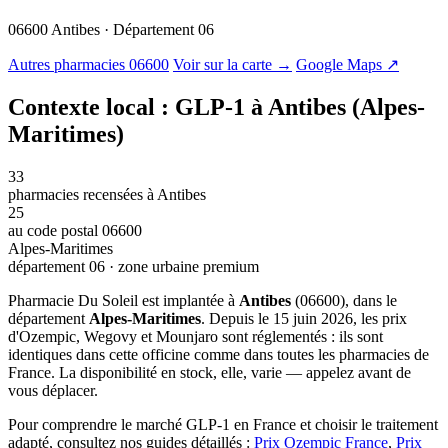
06600 Antibes · Département 06
© OSM · CARTO |
MapLibre
Autres pharmacies 06600
Voir sur la carte →
Google Maps ↗
Contexte local : GLP-1 à Antibes (Alpes-
Maritimes)
33
pharmacies recensées à Antibes
25
au code postal 06600
Alpes-Maritimes
département 06 · zone urbaine premium
Pharmacie Du Soleil est implantée à
Antibes
(06600), dans le
département
Alpes-Maritimes
. Depuis le 15 juin 2026, les prix
d'Ozempic, Wegovy et Mounjaro sont réglementés : ils sont
identiques dans cette officine comme dans toutes les pharmacies de
France. La disponibilité en stock, elle, varie — appelez avant de
vous déplacer.
Pour comprendre le marché GLP-1 en France et choisir le traitement
adapté, consultez nos guides détaillés :
Prix Ozempic France
,
Prix