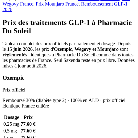
Wegovy France
,
Prix Mounjaro France
,
Remboursement GLP-1
2026
.
Prix des traitements GLP-1 à Pharmacie
Du Soleil
Tableau complet des prix officiels par traitement et dosage. Depuis
le
15 juin 2026
, les prix d'
Ozempic, Wegovy et Mounjaro
sont
réglementés
: identiques à Pharmacie Du Soleil comme dans toutes
les pharmacies de France. Seul Saxenda reste en prix libre. Données
mises à jour août 2026.
Ozempic
Prix officiel
Remboursé 30% (diabète type 2) · 100% en ALD · prix officiel
identique France entière
Dosage
Prix
0,25 mg
77.60 €
0,5 mg
77.60 €
1 mg
77.60 €