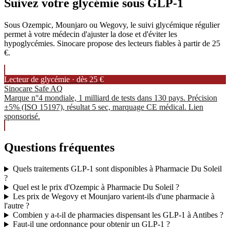
Suivez votre glycémie sous GLP-1
Sous Ozempic, Mounjaro ou Wegovy, le suivi glycémique régulier
permet à votre médecin d'ajuster la dose et d'éviter les
hypoglycémies. Sinocare propose des lecteurs fiables à partir de 25
€.
Lecteur de glycémie · dès 25 €
Sinocare Safe AQ
Marque n°4 mondiale, 1 milliard de tests dans 130 pays. Précision
±5% (ISO 15197), résultat 5 sec, marquage CE médical. Lien
sponsorisé.
Questions fréquentes
Quels traitements GLP-1 sont disponibles à Pharmacie Du Soleil
?
Quel est le prix d'Ozempic à Pharmacie Du Soleil ?
Les prix de Wegovy et Mounjaro varient-ils d'une pharmacie à
l'autre ?
Combien y a-t-il de pharmacies dispensant les GLP-1 à Antibes ?
Faut-il une ordonnance pour obtenir un GLP-1 ?