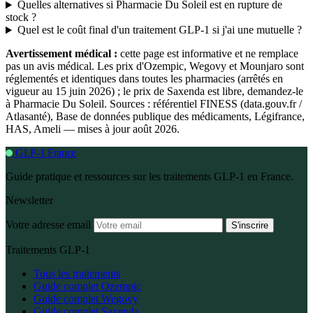
Quelles alternatives si Pharmacie Du Soleil est en rupture de
stock ?
Quel est le coût final d'un traitement GLP-1 si j'ai une mutuelle ?
Avertissement médical :
cette page est informative et ne remplace
pas un avis médical. Les prix d'Ozempic, Wegovy et Mounjaro sont
réglementés et identiques dans toutes les pharmacies (arrêtés en
vigueur au 15 juin 2026) ; le prix de Saxenda est libre, demandez-le
à Pharmacie Du Soleil. Sources : référentiel FINESS (data.gouv.fr /
Atlasanté), Base de données publique des médicaments, Légifrance,
HAS, Ameli — mises à jour août 2026.
GLP-1 France
Guide pratique et ressources sur les traitements GLP-1 en France.
Newsletter
Votre adresse email
S'inscrire
Traitements GLP-1
Tous les traitements
Guide complet Ozempic
Guide complet Wegovy
Guide complet Saxenda