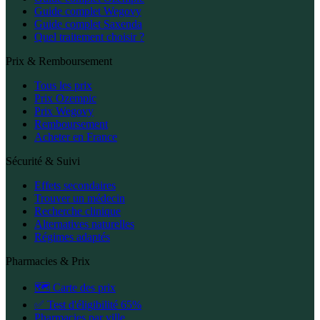
Guide complet Wegovy
Guide complet Saxenda
Quel traitement choisir ?
Prix & Remboursement
Tous les prix
Prix Ozempic
Prix Wegovy
Remboursement
Acheter en France
Sécurité & Suivi
Effets secondaires
Trouver un médecin
Recherche clinique
Alternatives naturelles
Régimes adaptés
Pharmacies & Prix
🗺️ Carte des prix
✅ Test d'éligibilité 65%
Pharmacies par ville