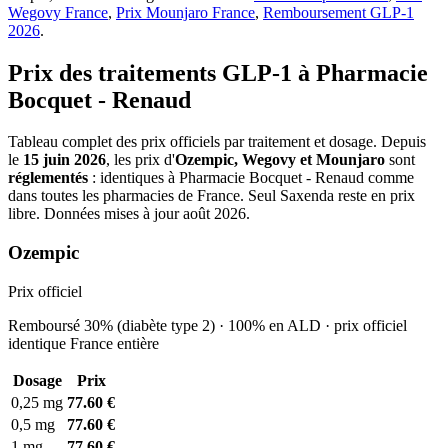
Wegovy France
,
Prix Mounjaro France
,
Remboursement GLP-1
2026
.
Prix des traitements GLP-1 à Pharmacie
Bocquet - Renaud
Tableau complet des prix officiels par traitement et dosage. Depuis
le
15 juin 2026
, les prix d'
Ozempic, Wegovy et Mounjaro
sont
réglementés
: identiques à Pharmacie Bocquet - Renaud comme
dans toutes les pharmacies de France. Seul Saxenda reste en prix
libre. Données mises à jour août 2026.
Ozempic
Prix officiel
Remboursé 30% (diabète type 2) · 100% en ALD · prix officiel
identique France entière
Dosage
Prix
0,25 mg
77.60 €
0,5 mg
77.60 €
1 mg
77.60 €