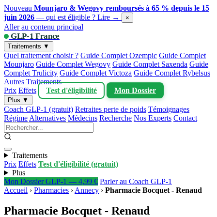
Nouveau
Mounjaro & Wegovy remboursés à 65 % depuis le 15
juin 2026
— qui est éligible ?
Lire →
×
Aller au contenu principal
GLP-1 France
Traitements ▼
Quel traitement choisir ?
Guide Complet Ozempic
Guide Complet
Mounjaro
Guide Complet Wegovy
Guide Complet Saxenda
Guide
Complet Trulicity
Guide Complet Victoza
Guide Complet Rybelsus
Autres Traitements
Prix
Effets
Test d'éligibilité
Mon Dossier
Plus ▼
Coach GLP-1 (gratuit)
Retraites perte de poids
Témoignages
Régime
Alternatives
Médecins
Recherche
Nos Experts
Contact
Traitements
Prix
Effets
Test d'éligibilité (gratuit)
Plus
Mon Dossier GLP-1 — 4,99 €
Parler au Coach GLP-1
Accueil
›
Pharmacies
›
Annecy
›
Pharmacie Bocquet - Renaud
Pharmacie Bocquet - Renaud