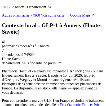
74960 Annecy · Département 74
© OSM · CARTO |
MapLibre
Autres pharmacies 74960
Voir sur la carte →
Google Maps ↗
Contexte local : GLP-1 à Annecy (Haute-
Savoie)
41
pharmacies recensées à Annecy
7
au code postal 74960
Haute-Savoie
département 74 · zone urbaine premium
Pharmacie Bocquet - Renaud est implantée à
Annecy
(74960), dans
le département
Haute-Savoie
. Depuis le 15 juin 2026, les prix
d'Ozempic, Wegovy et Mounjaro sont réglementés : ils sont
identiques dans cette officine comme dans toutes les pharmacies de
France. La disponibilité en stock, elle, varie — appelez avant de
vous déplacer.
Pour comprendre le marché GLP-1 en France et choisir le traitement
adapté, consultez nos guides détaillés :
Prix Ozempic France
,
Prix