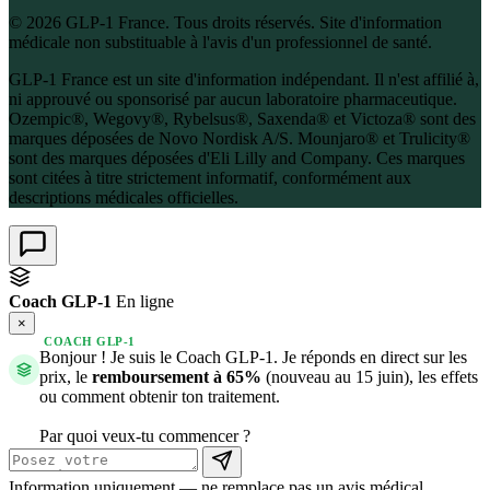
© 2026 GLP-1 France. Tous droits réservés. Site d'information
médicale non substituable à l'avis d'un professionnel de santé.
GLP-1 France est un site d'information indépendant. Il n'est affilié à,
ni approuvé ou sponsorisé par aucun laboratoire pharmaceutique.
Ozempic®, Wegovy®, Rybelsus®, Saxenda® et Victoza® sont des
marques déposées de Novo Nordisk A/S. Mounjaro® et Trulicity®
sont des marques déposées d'Eli Lilly and Company. Ces marques
sont citées à titre strictement informatif, conformément aux
descriptions médicales officielles.
Coach GLP-1
En ligne
×
COACH GLP-1
Bonjour ! Je suis le Coach GLP-1. Je réponds en direct sur les
prix, le
remboursement à 65%
(nouveau au 15 juin), les effets
ou comment obtenir ton traitement.
Par quoi veux-tu commencer ?
Information uniquement — ne remplace pas un avis médical.