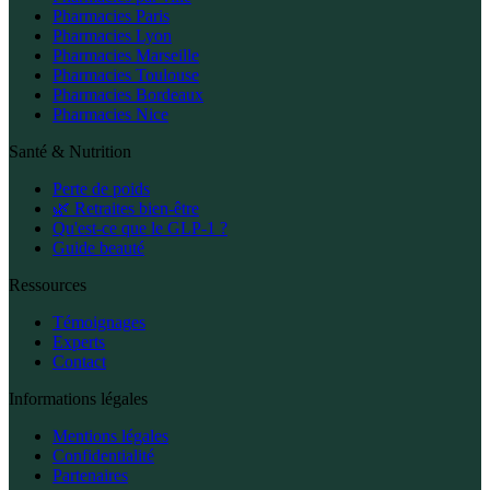
Pharmacies Paris
Pharmacies Lyon
Pharmacies Marseille
Pharmacies Toulouse
Pharmacies Bordeaux
Pharmacies Nice
Santé & Nutrition
Perte de poids
🌿 Retraites bien-être
Qu'est-ce que le GLP-1 ?
Guide beauté
Ressources
Témoignages
Experts
Contact
Informations légales
Mentions légales
Confidentialité
Partenaires