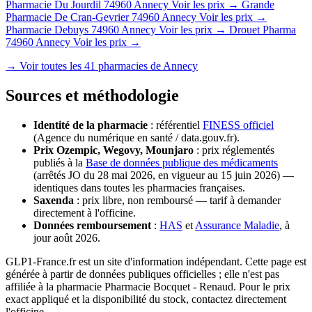
Pharmacie Du Jourdil
74960 Annecy
Voir les prix →
Grande
Pharmacie De Cran-Gevrier
74960 Annecy
Voir les prix →
Pharmacie Debuys
74960 Annecy
Voir les prix →
Drouet Pharma
74960 Annecy
Voir les prix →
→ Voir toutes les 41 pharmacies de Annecy
Sources et méthodologie
Identité de la pharmacie
: référentiel
FINESS officiel
(Agence du numérique en santé / data.gouv.fr).
Prix Ozempic, Wegovy, Mounjaro
: prix réglementés
publiés à la
Base de données publique des médicaments
(arrêtés JO du 28 mai 2026, en vigueur au 15 juin 2026) —
identiques dans toutes les pharmacies françaises.
Saxenda
: prix libre, non remboursé — tarif à demander
directement à l'officine.
Données remboursement
:
HAS
et
Assurance Maladie
, à
jour août 2026.
GLP1-France.fr est un site d'information indépendant. Cette page est
générée à partir de données publiques officielles ; elle n'est pas
affiliée à la pharmacie Pharmacie Bocquet - Renaud. Pour le prix
exact appliqué et la disponibilité du stock, contactez directement
l'officine.