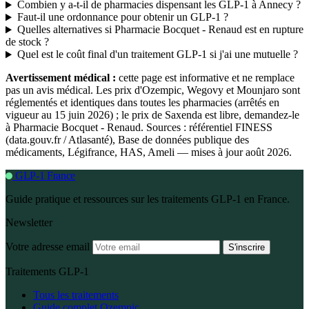
Combien y a-t-il de pharmacies dispensant les GLP-1 à Annecy ?
Faut-il une ordonnance pour obtenir un GLP-1 ?
Quelles alternatives si Pharmacie Bocquet - Renaud est en rupture
de stock ?
Quel est le coût final d'un traitement GLP-1 si j'ai une mutuelle ?
Avertissement médical :
cette page est informative et ne remplace
pas un avis médical. Les prix d'Ozempic, Wegovy et Mounjaro sont
réglementés et identiques dans toutes les pharmacies (arrêtés en
vigueur au 15 juin 2026) ; le prix de Saxenda est libre, demandez-le
à Pharmacie Bocquet - Renaud. Sources : référentiel FINESS
(data.gouv.fr / Atlasanté), Base de données publique des
médicaments, Légifrance, HAS, Ameli — mises à jour août 2026.
GLP-1 France
Guide pratique et ressources sur les traitements GLP-1 en France.
Newsletter
Votre adresse email
S'inscrire
Traitements GLP-1
Tous les traitements
Guide complet Ozempic