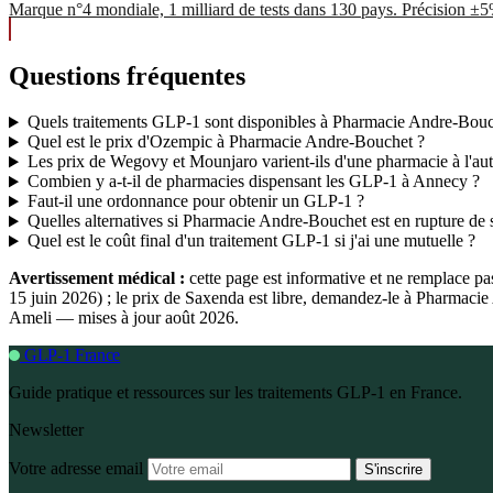
Marque n°4 mondiale, 1 milliard de tests dans 130 pays. Précision ±
Questions fréquentes
Quels traitements GLP-1 sont disponibles à Pharmacie Andre-Bouc
Quel est le prix d'Ozempic à Pharmacie Andre-Bouchet ?
Les prix de Wegovy et Mounjaro varient-ils d'une pharmacie à l'aut
Combien y a-t-il de pharmacies dispensant les GLP-1 à Annecy ?
Faut-il une ordonnance pour obtenir un GLP-1 ?
Quelles alternatives si Pharmacie Andre-Bouchet est en rupture de 
Quel est le coût final d'un traitement GLP-1 si j'ai une mutuelle ?
Avertissement médical :
cette page est informative et ne remplace p
15 juin 2026) ; le prix de Saxenda est libre, demandez-le à Pharmaci
Ameli — mises à jour août 2026.
GLP-1 France
Guide pratique et ressources sur les traitements GLP-1 en France.
Newsletter
Votre adresse email
S'inscrire