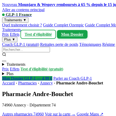
Nouveau
Mounjaro & Wegovy remboursés à 65 % depuis le 15 ju
Aller au contenu principal
GLP-1 France
Traitements ▼
Quel traitement choisir ?
Guide Complet Ozempic
Guide Complet Mo
Traitements
Prix
Effets
Test d'éligibilité
Mon Dossier
Plus ▼
Coach GLP-1 (gratuit)
Retraites perte de poids
Témoignages
Régime
Traitements
Prix
Effets
Test d'éligibilité (gratuit)
Plus
Mon Dossier GLP-1 — 4,99 €
Parler au Coach GLP-1
Accueil
›
Pharmacies
›
Annecy
›
Pharmacie Andre-Bouchet
Pharmacie Andre-Bouchet
74960 Annecy · Département 74
Autres pharmacies 74960
Voir sur la carte →
Google Maps ↗