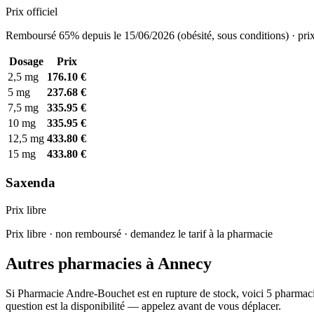
Prix officiel
Remboursé 65% depuis le 15/06/2026 (obésité, sous conditions) · prix
Dosage
Prix
2,5 mg
176.10 €
5 mg
237.68 €
7,5 mg
335.95 €
10 mg
335.95 €
12,5 mg
433.80 €
15 mg
433.80 €
Saxenda
Prix libre
Prix libre · non remboursé · demandez le tarif à la pharmacie
Autres pharmacies à Annecy
Si Pharmacie Andre-Bouchet est en rupture de stock, voici 5 pharmacie
question est la disponibilité — appelez avant de vous déplacer.