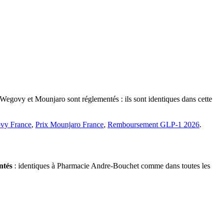
 Wegovy et Mounjaro sont réglementés : ils sont identiques dans cette
vy France
,
Prix Mounjaro France
,
Remboursement GLP-1 2026
.
ntés
: identiques à Pharmacie Andre-Bouchet comme dans toutes les