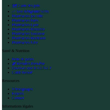
🗺️ Carte des prix
✅ Test d'éligibilité 65%
Pharmacies par ville
Pharmacies Paris
Pharmacies Lyon
Pharmacies Marseille
Pharmacies Toulouse
Pharmacies Bordeaux
Pharmacies Nice
Santé & Nutrition
Perte de poids
🌿 Retraites bien-être
Qu'est-ce que le GLP-1 ?
Guide beauté
Ressources
Témoignages
Experts
Contact
Informations légales