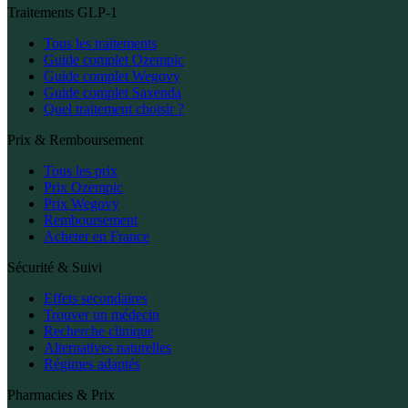
Traitements GLP-1
Tous les traitements
Guide complet Ozempic
Guide complet Wegovy
Guide complet Saxenda
Quel traitement choisir ?
Prix & Remboursement
Tous les prix
Prix Ozempic
Prix Wegovy
Remboursement
Acheter en France
Sécurité & Suivi
Effets secondaires
Trouver un médecin
Recherche clinique
Alternatives naturelles
Régimes adaptés
Pharmacies & Prix