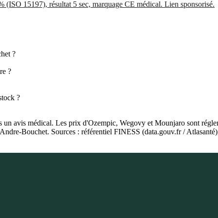
5% (ISO 15197), résultat 5 sec, marquage CE médical. Lien sponsorisé.
het ?
re ?
stock ?
as un avis médical. Les prix d'Ozempic, Wegovy et Mounjaro sont régleme
e Andre-Bouchet. Sources : référentiel FINESS (data.gouv.fr / Atlasan