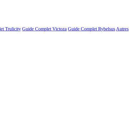
t Trulicity
Guide Complet Victoza
Guide Complet Rybelsus
Autres
© OSM · CARTO |
MapLibre