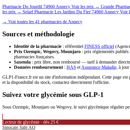
Pharmacie Du Jourdil
74960 Annecy
Voir les prix →
Grande Pharmac
les prix →
Selarl Pharmacie Les Jardins Du Fier
74960 Annecy
Voir 
→ Voir toutes les 41 pharmacies de Annecy
Sources et méthodologie
Identité de la pharmacie
: référentiel
FINESS officiel
(Agence 
Prix Ozempic, Wegovy, Mounjaro
: prix réglementés publiés 
pharmacies françaises.
Saxenda
: prix libre, non remboursé — tarif à demander directe
Données remboursement
:
HAS
et
Assurance Maladie
, à jou
GLP1-France.fr est un site d'information indépendant. Cette page est g
et la disponibilité du stock, contactez directement l'officine.
Suivez votre glycémie sous GLP-1
Sous Ozempic, Mounjaro ou Wegovy, le suivi glycémique régulier permet
Lecteur de glycémie · dès 25 €
Sinocare Safe AQ