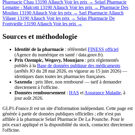
Pharmacie Chau
13190 Allauch
Voir les prix →
Selarl Pharmacie
Lemaitre - Malcotti
13190 Allauch
Voir les prix →
Pharmacie Des
Moulins
13190 Allauch
Voir les prix →
Sarl Pharmacie Allauch
Village
13190 Allauch
Voir les prix →
Selas Pharmacie De
Fontvieille
13190 Allauch
Voir les prix →
Sources et méthodologie
Identité de la pharmacie
: référentiel
FINESS officiel
(Agence du numérique en santé / data.gouv.fr).
Prix Ozempic, Wegovy, Mounjaro
: prix réglementés
publiés à la
Base de données publique des médicaments
(arrêtés JO du 28 mai 2026, en vigueur au 15 juin 2026) —
identiques dans toutes les pharmacies françaises.
Saxenda
: prix libre, non remboursé — tarif à demander
directement à l'officine.
Données remboursement
:
HAS
et
Assurance Maladie
, à
jour août 2026.
GLP1-France.fr est un site d'information indépendant. Cette page est
générée à partir de données publiques officielles ; elle n'est pas
affiliée à la pharmacie Selarl Pharmacie De La Pounche. Pour le
prix exact appliqué et la disponibilité du stock, contactez directement
l'officine.