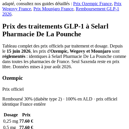
adapté, consultez nos guides détaillés :
Prix Ozempic France
,
Prix
Wegovy France
,
Prix Mounjaro France
,
Remboursement GLP-1
2026
.
Prix des traitements GLP-1 à Selarl
Pharmacie De La Pounche
Tableau complet des prix officiels par traitement et dosage. Depuis
le
15 juin 2026
, les prix d'
Ozempic, Wegovy et Mounjaro
sont
réglementés
: identiques à Selarl Pharmacie De La Pounche comme
dans toutes les pharmacies de France. Seul Saxenda reste en prix
libre. Données mises à jour août 2026.
Ozempic
Prix officiel
Remboursé 30% (diabète type 2) · 100% en ALD · prix officiel
identique France entière
Dosage
Prix
0,25 mg
77.60 €
0,5 mg
77.60 €