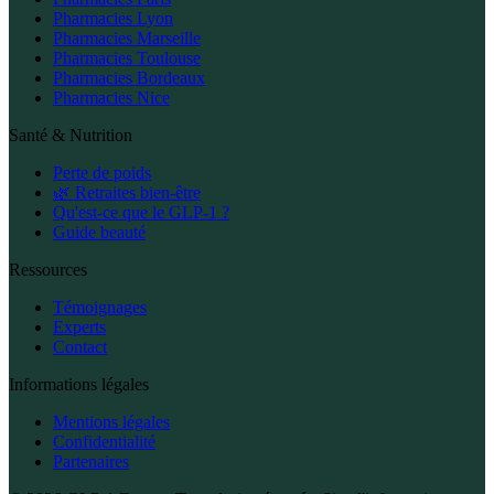
Pharmacies Lyon
Pharmacies Marseille
Pharmacies Toulouse
Pharmacies Bordeaux
Pharmacies Nice
Santé & Nutrition
Perte de poids
🌿 Retraites bien-être
Qu'est-ce que le GLP-1 ?
Guide beauté
Ressources
Témoignages
Experts
Contact
Informations légales
Mentions légales
Confidentialité
Partenaires