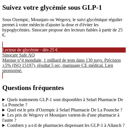
Suivez votre glycémie sous GLP-1
Sous Ozempic, Mounjaro ou Wegovy, le suivi glycémique régulier
permet à votre médecin d'ajuster la dose et d'éviter les
hypoglycémies. Sinocare propose des lecteurs fiables à partir de 25
€.
Lecteur de glycémie · dès 25 €
Sinocare Safe AQ
Marque n°4 mondiale, 1 milliard de tests dans 130 pays. Précision
±5% (ISO 15197), résultat 5 sec, marquage CE médical. Lien
sponsorisé.
Questions fréquentes
Quels traitements GLP-1 sont disponibles à Selarl Pharmacie De
La Pounche ?
Quel est le prix d'Ozempic à Selarl Pharmacie De La Pounche ?
Les prix de Wegovy et Mounjaro varient-ils d'une pharmacie à
l'autre ?
Combien y a-t-il de pharmacies dispensant les GLP-1 à Allauch ?