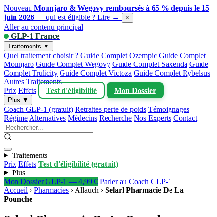
Nouveau
Mounjaro & Wegovy remboursés à 65 % depuis le 15
juin 2026
— qui est éligible ?
Lire →
×
Aller au contenu principal
GLP-1 France
Traitements ▼
Quel traitement choisir ?
Guide Complet Ozempic
Guide Complet
Mounjaro
Guide Complet Wegovy
Guide Complet Saxenda
Guide
Complet Trulicity
Guide Complet Victoza
Guide Complet Rybelsus
Autres Traitements
Prix
Effets
Test d'éligibilité
Mon Dossier
Plus ▼
Coach GLP-1 (gratuit)
Retraites perte de poids
Témoignages
Régime
Alternatives
Médecins
Recherche
Nos Experts
Contact
Traitements
Prix
Effets
Test d'éligibilité (gratuit)
Plus
Mon Dossier GLP-1 — 4,99 €
Parler au Coach GLP-1
Accueil
›
Pharmacies
›
Allauch
›
Selarl Pharmacie De La
Pounche