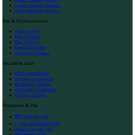
Guide complet Saxenda
Quel traitement choisir ?
Prix & Remboursement
Tous les prix
Prix Ozempic
Prix Wegovy
Remboursement
Acheter en France
Sécurité & Suivi
Effets secondaires
Trouver un médecin
Recherche clinique
Alternatives naturelles
Régimes adaptés
Pharmacies & Prix
🗺️ Carte des prix
✅ Test d'éligibilité 65%
Pharmacies par ville
Pharmacies Paris