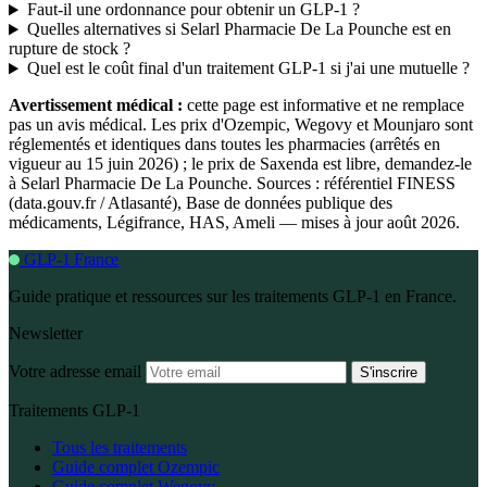
Faut-il une ordonnance pour obtenir un GLP-1 ?
Quelles alternatives si Selarl Pharmacie De La Pounche est en
rupture de stock ?
Quel est le coût final d'un traitement GLP-1 si j'ai une mutuelle ?
Avertissement médical :
cette page est informative et ne remplace
pas un avis médical. Les prix d'Ozempic, Wegovy et Mounjaro sont
réglementés et identiques dans toutes les pharmacies (arrêtés en
vigueur au 15 juin 2026) ; le prix de Saxenda est libre, demandez-le
à Selarl Pharmacie De La Pounche. Sources : référentiel FINESS
(data.gouv.fr / Atlasanté), Base de données publique des
médicaments, Légifrance, HAS, Ameli — mises à jour août 2026.
GLP-1 France
Guide pratique et ressources sur les traitements GLP-1 en France.
Newsletter
Votre adresse email
S'inscrire
Traitements GLP-1
Tous les traitements
Guide complet Ozempic
Guide complet Wegovy