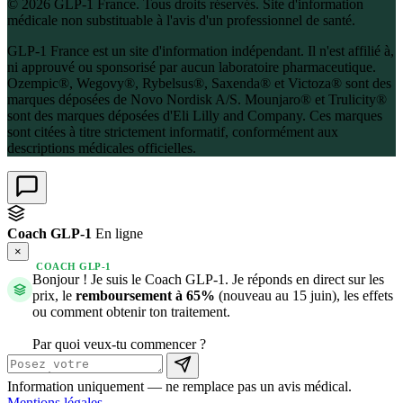
© 2026 GLP-1 France. Tous droits réservés. Site d'information
médicale non substituable à l'avis d'un professionnel de santé.
GLP-1 France est un site d'information indépendant. Il n'est affilié à,
ni approuvé ou sponsorisé par aucun laboratoire pharmaceutique.
Ozempic®, Wegovy®, Rybelsus®, Saxenda® et Victoza® sont des
marques déposées de Novo Nordisk A/S. Mounjaro® et Trulicity®
sont des marques déposées d'Eli Lilly and Company. Ces marques
sont citées à titre strictement informatif, conformément aux
descriptions médicales officielles.
Coach GLP-1
En ligne
×
COACH GLP-1
Bonjour ! Je suis le Coach GLP-1. Je réponds en direct sur les
prix, le
remboursement à 65%
(nouveau au 15 juin), les effets
ou comment obtenir ton traitement.
Par quoi veux-tu commencer ?
Information uniquement — ne remplace pas un avis médical.
Mentions légales