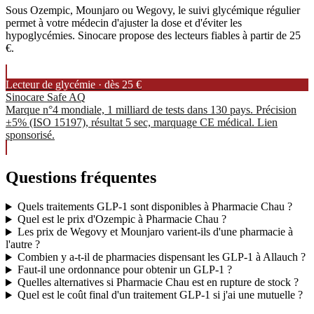
Sous Ozempic, Mounjaro ou Wegovy, le suivi glycémique régulier
permet à votre médecin d'ajuster la dose et d'éviter les
hypoglycémies. Sinocare propose des lecteurs fiables à partir de 25
€.
Lecteur de glycémie · dès 25 €
Sinocare Safe AQ
Marque n°4 mondiale, 1 milliard de tests dans 130 pays. Précision
±5% (ISO 15197), résultat 5 sec, marquage CE médical. Lien
sponsorisé.
Questions fréquentes
Quels traitements GLP-1 sont disponibles à Pharmacie Chau ?
Quel est le prix d'Ozempic à Pharmacie Chau ?
Les prix de Wegovy et Mounjaro varient-ils d'une pharmacie à
l'autre ?
Combien y a-t-il de pharmacies dispensant les GLP-1 à Allauch ?
Faut-il une ordonnance pour obtenir un GLP-1 ?
Quelles alternatives si Pharmacie Chau est en rupture de stock ?
Quel est le coût final d'un traitement GLP-1 si j'ai une mutuelle ?