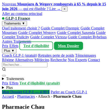
Nouveau
Mounjaro & Wegovy remboursés à 65 % depuis le 15
juin 2026
— qui est éligible ?
Lire →
×
Aller au contenu principal
GLP-1 France
Traitements ▼
Quel traitement choisir ?
Guide Complet Ozempic
Guide Complet
Mounjaro
Guide Complet Wegovy
Guide Complet Saxenda
Guide
Complet Trulicity
Guide Complet Victoza
Guide Complet Rybelsus
Autres Traitements
Prix
Effets
Test d'éligibilité
Mon Dossier
Plus ▼
Coach GLP-1 (gratuit)
Retraites perte de poids
Témoignages
Régime
Alternatives
Médecins
Recherche
Nos Experts
Contact
Traitements
Prix
Effets
Test d'éligibilité (gratuit)
Plus
Mon Dossier GLP-1 — 4,99 €
Parler au Coach GLP-1
Accueil
›
Pharmacies
›
Allauch
›
Pharmacie Chau
Pharmacie Chau