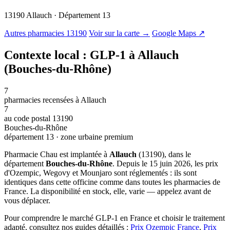
13190 Allauch · Département 13
© OSM · CARTO |
MapLibre
Autres pharmacies 13190
Voir sur la carte →
Google Maps ↗
Contexte local : GLP-1 à Allauch
(Bouches-du-Rhône)
7
pharmacies recensées à Allauch
7
au code postal 13190
Bouches-du-Rhône
département 13 · zone urbaine premium
Pharmacie Chau est implantée à
Allauch
(13190), dans le
département
Bouches-du-Rhône
. Depuis le 15 juin 2026, les prix
d'Ozempic, Wegovy et Mounjaro sont réglementés : ils sont
identiques dans cette officine comme dans toutes les pharmacies de
France. La disponibilité en stock, elle, varie — appelez avant de
vous déplacer.
Pour comprendre le marché GLP-1 en France et choisir le traitement
adapté, consultez nos guides détaillés :
Prix Ozempic France
,
Prix