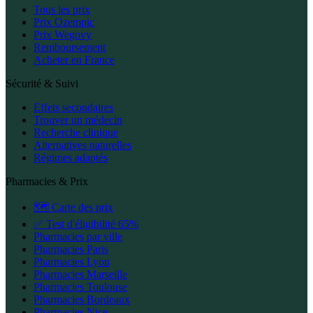
Tous les prix
Prix Ozempic
Prix Wegovy
Remboursement
Acheter en France
Sécurité & Suivi
Effets secondaires
Trouver un médecin
Recherche clinique
Alternatives naturelles
Régimes adaptés
Pharmacies & Prix
🗺️ Carte des prix
✅ Test d'éligibilité 65%
Pharmacies par ville
Pharmacies Paris
Pharmacies Lyon
Pharmacies Marseille
Pharmacies Toulouse
Pharmacies Bordeaux
Pharmacies Nice