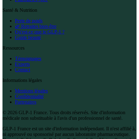
Santé & Nutrition
Perte de poids
🌿 Retraites bien-être
Qu'est-ce que le GLP-1 ?
Guide beauté
Ressources
Témoignages
Experts
Contact
Informations légales
Mentions légales
Confidentialité
Partenaires
© 2026 GLP-1 France. Tous droits réservés. Site d'information
médicale non substituable à l'avis d'un professionnel de santé.
GLP-1 France est un site d'information indépendant. Il n'est affilié à,
ni approuvé ou sponsorisé par aucun laboratoire pharmaceutique.