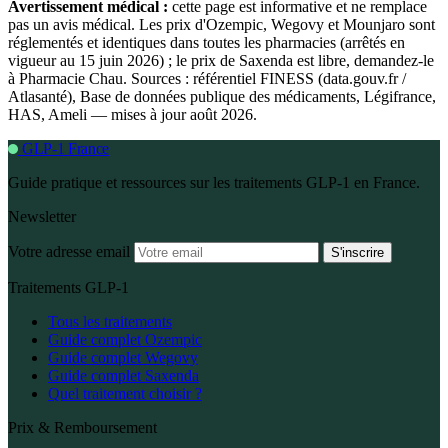
Avertissement médical :
cette page est informative et ne remplace
pas un avis médical. Les prix d'Ozempic, Wegovy et Mounjaro sont
réglementés et identiques dans toutes les pharmacies (arrêtés en
vigueur au 15 juin 2026) ; le prix de Saxenda est libre, demandez-le
à Pharmacie Chau. Sources : référentiel FINESS (data.gouv.fr /
Atlasanté), Base de données publique des médicaments, Légifrance,
HAS, Ameli — mises à jour août 2026.
GLP-1 France
Guide pratique et ressources sur les traitements GLP-1 en France.
Newsletter
Votre adresse email
S'inscrire
Traitements GLP-1
Tous les traitements
Guide complet Ozempic
Guide complet Wegovy
Guide complet Saxenda
Quel traitement choisir ?
Prix & Remboursement