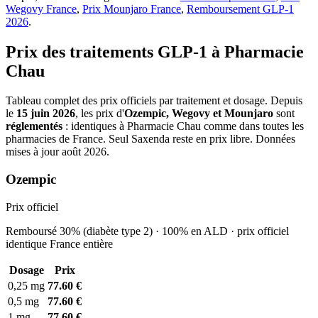
Wegovy France
,
Prix Mounjaro France
,
Remboursement GLP-1
2026
.
Prix des traitements GLP-1 à Pharmacie
Chau
Tableau complet des prix officiels par traitement et dosage. Depuis
le
15 juin 2026
, les prix d'
Ozempic, Wegovy et Mounjaro
sont
réglementés
: identiques à Pharmacie Chau comme dans toutes les
pharmacies de France. Seul Saxenda reste en prix libre. Données
mises à jour août 2026.
Ozempic
Prix officiel
Remboursé 30% (diabète type 2) · 100% en ALD · prix officiel
identique France entière
Dosage
Prix
0,25 mg
77.60 €
0,5 mg
77.60 €
1 mg
77.60 €