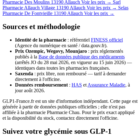
Pharmacie Des Moulins
13190 Allauch
Voir les prix →
Sarl
Pharmacie Allauch Village
13190 Allauch
Voir les prix →
Selas
Pharmacie De Fontvieille
13190 Allauch
Voir les prix →
Sources et méthodologie
Identité de la pharmacie
: référentiel
FINESS officiel
(Agence du numérique en santé / data.gouv.fr).
Prix Ozempic, Wegovy, Mounjaro
: prix réglementés
publiés à la
Base de données publique des médicaments
(arrêtés JO du 28 mai 2026, en vigueur au 15 juin 2026) —
identiques dans toutes les pharmacies françaises.
Saxenda
: prix libre, non remboursé — tarif à demander
directement à l'officine.
Données remboursement
:
HAS
et
Assurance Maladie
, à
jour août 2026.
GLP1-France.fr est un site d'information indépendant. Cette page est
générée à partir de données publiques officielles ; elle n'est pas
affiliée à la pharmacie Pharmacie Chau. Pour le prix exact appliqué
et la disponibilité du stock, contactez directement l'officine.
Suivez votre glycémie sous GLP-1