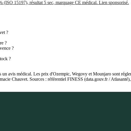
5% (ISO 15197), résultat 5 sec, marquage CE médical. Lien sponsorisé.
vet ?
re ?
ovence ?
tock ?
as un avis médical. Les prix d'Ozempic, Wegovy et Mounjaro sont régleme
harmacie Chauvet. Sources : référentiel FINESS (data.gouv.fr / Atlasan