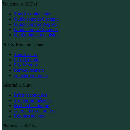
Traitements GLP-1
Tous les traitements
Guide complet Ozempic
Guide complet Wegovy
Guide complet Saxenda
Quel traitement choisir ?
Prix & Remboursement
Tous les prix
Prix Ozempic
Prix Wegovy
Remboursement
Acheter en France
Sécurité & Suivi
Effets secondaires
Trouver un médecin
Recherche clinique
Alternatives naturelles
Régimes adaptés
Pharmacies & Prix