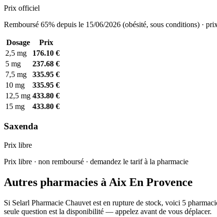
Prix officiel
Remboursé 65% depuis le 15/06/2026 (obésité, sous conditions) · prix
Dosage
Prix
2,5 mg
176.10 €
5 mg
237.68 €
7,5 mg
335.95 €
10 mg
335.95 €
12,5 mg
433.80 €
15 mg
433.80 €
Saxenda
Prix libre
Prix libre · non remboursé · demandez le tarif à la pharmacie
Autres pharmacies à Aix En Provence
Si Selarl Pharmacie Chauvet est en rupture de stock, voici 5 pharmaci
seule question est la disponibilité — appelez avant de vous déplacer.