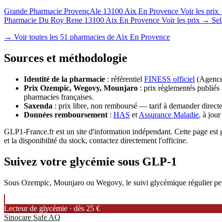
Grande Pharmacie ProvençAle
13100 Aix En Provence
Voir les pri
Pharmacie Du Roy Rene
13100 Aix En Provence
Voir les prix →
Se
→ Voir toutes les 51 pharmacies de Aix En Provence
Sources et méthodologie
Identité de la pharmacie
: référentiel
FINESS officiel
(Agence 
Prix Ozempic, Wegovy, Mounjaro
: prix réglementés publiés 
pharmacies françaises.
Saxenda
: prix libre, non remboursé — tarif à demander directe
Données remboursement
:
HAS
et
Assurance Maladie
, à jou
GLP1-France.fr est un site d'information indépendant. Cette page est gé
et la disponibilité du stock, contactez directement l'officine.
Suivez votre glycémie sous GLP-1
Sous Ozempic, Mounjaro ou Wegovy, le suivi glycémique régulier permet
Lecteur de glycémie · dès 25 €
Sinocare Safe AQ