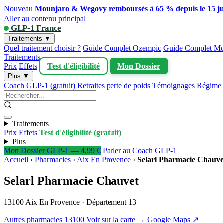
Nouveau
Mounjaro & Wegovy remboursés à 65 % depuis le 15 ju
Aller au contenu principal
GLP-1 France
Traitements ▼
Quel traitement choisir ?
Guide Complet Ozempic
Guide Complet Mo
Traitements
Prix
Effets
Test d'éligibilité
Mon Dossier
Plus ▼
Coach GLP-1 (gratuit)
Retraites perte de poids
Témoignages
Régime
Traitements
Prix
Effets
Test d'éligibilité (gratuit)
Plus
Mon Dossier GLP-1 — 4,99 €
Parler au Coach GLP-1
Accueil
›
Pharmacies
›
Aix En Provence
›
Selarl Pharmacie Chauve
Selarl Pharmacie Chauvet
13100 Aix En Provence · Département 13
Autres pharmacies 13100
Voir sur la carte →
Google Maps ↗