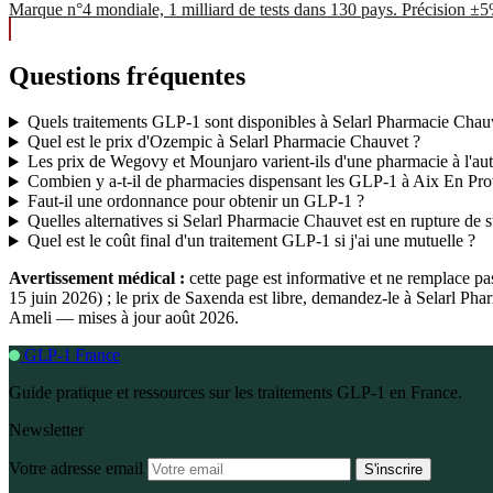
Marque n°4 mondiale, 1 milliard de tests dans 130 pays. Précision ±
Questions fréquentes
Quels traitements GLP-1 sont disponibles à Selarl Pharmacie Chau
Quel est le prix d'Ozempic à Selarl Pharmacie Chauvet ?
Les prix de Wegovy et Mounjaro varient-ils d'une pharmacie à l'aut
Combien y a-t-il de pharmacies dispensant les GLP-1 à Aix En Pr
Faut-il une ordonnance pour obtenir un GLP-1 ?
Quelles alternatives si Selarl Pharmacie Chauvet est en rupture de s
Quel est le coût final d'un traitement GLP-1 si j'ai une mutuelle ?
Avertissement médical :
cette page est informative et ne remplace p
15 juin 2026) ; le prix de Saxenda est libre, demandez-le à Selarl P
Ameli — mises à jour août 2026.
GLP-1 France
Guide pratique et ressources sur les traitements GLP-1 en France.
Newsletter
Votre adresse email
S'inscrire