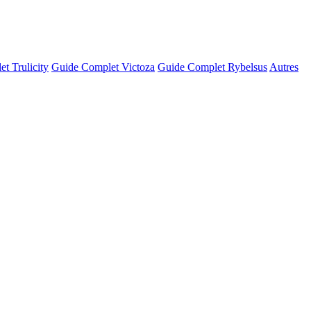
t Trulicity
Guide Complet Victoza
Guide Complet Rybelsus
Autres
© OSM · CARTO |
MapLibre