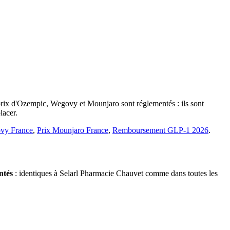
 prix d'Ozempic, Wegovy et Mounjaro sont réglementés : ils sont
lacer.
vy France
,
Prix Mounjaro France
,
Remboursement GLP-1 2026
.
ntés
: identiques à Selarl Pharmacie Chauvet comme dans toutes les