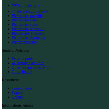
🗺️ Carte des prix
✅ Test d'éligibilité 65%
Pharmacies par ville
Pharmacies Paris
Pharmacies Lyon
Pharmacies Marseille
Pharmacies Toulouse
Pharmacies Bordeaux
Pharmacies Nice
Santé & Nutrition
Perte de poids
🌿 Retraites bien-être
Qu'est-ce que le GLP-1 ?
Guide beauté
Ressources
Témoignages
Experts
Contact
Informations légales