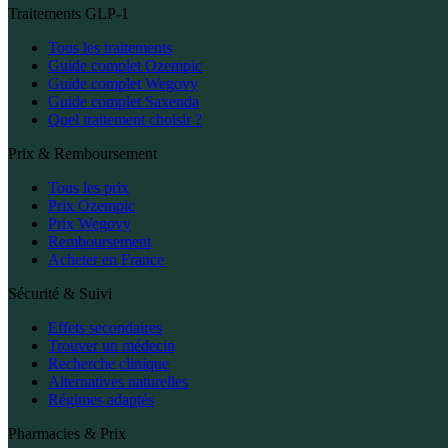
Traitements GLP-1
Tous les traitements
Guide complet Ozempic
Guide complet Wegovy
Guide complet Saxenda
Quel traitement choisir ?
Prix & Remboursement
Tous les prix
Prix Ozempic
Prix Wegovy
Remboursement
Acheter en France
Sécurité & Suivi
Effets secondaires
Trouver un médecin
Recherche clinique
Alternatives naturelles
Régimes adaptés
Pharmacies & Prix