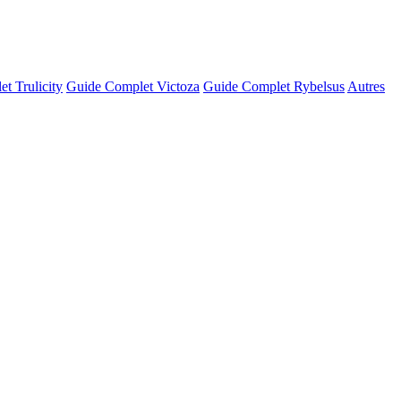
t Trulicity
Guide Complet Victoza
Guide Complet Rybelsus
Autres
© OSM · CARTO |
MapLibre