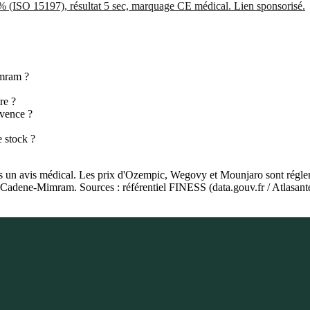
5% (ISO 15197), résultat 5 sec, marquage CE médical. Lien sponsorisé.
imram ?
re ?
ovence ?
 stock ?
as un avis médical. Les prix d'Ozempic, Wegovy et Mounjaro sont régleme
ie Cadene-Mimram. Sources : référentiel FINESS (data.gouv.fr / Atlasa