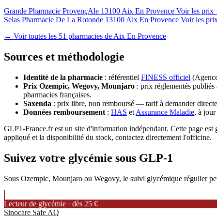
Grande Pharmacie ProvençAle
13100 Aix En Provence
Voir les pri
Selas Pharmacie De La Rotonde
13100 Aix En Provence
Voir les pr
→ Voir toutes les 51 pharmacies de Aix En Provence
Sources et méthodologie
Identité de la pharmacie
: référentiel
FINESS officiel
(Agence 
Prix Ozempic, Wegovy, Mounjaro
: prix réglementés publiés 
pharmacies françaises.
Saxenda
: prix libre, non remboursé — tarif à demander directe
Données remboursement
:
HAS
et
Assurance Maladie
, à jou
GLP1-France.fr est un site d'information indépendant. Cette page est g
appliqué et la disponibilité du stock, contactez directement l'officine.
Suivez votre glycémie sous GLP-1
Sous Ozempic, Mounjaro ou Wegovy, le suivi glycémique régulier permet
Lecteur de glycémie · dès 25 €
Sinocare Safe AQ