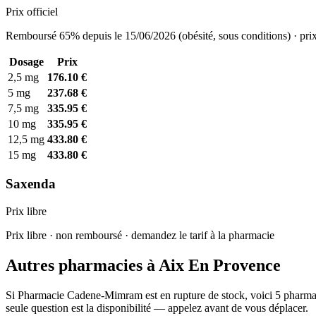
Prix officiel
Remboursé 65% depuis le 15/06/2026 (obésité, sous conditions) · prix
Dosage
Prix
2,5 mg
176.10 €
5 mg
237.68 €
7,5 mg
335.95 €
10 mg
335.95 €
12,5 mg
433.80 €
15 mg
433.80 €
Saxenda
Prix libre
Prix libre · non remboursé · demandez le tarif à la pharmacie
Autres pharmacies à Aix En Provence
Si Pharmacie Cadene-Mimram est en rupture de stock, voici 5 pharmaci
seule question est la disponibilité — appelez avant de vous déplacer.