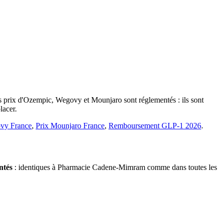
es prix d'Ozempic, Wegovy et Mounjaro sont réglementés : ils sont
lacer.
vy France
,
Prix Mounjaro France
,
Remboursement GLP-1 2026
.
ntés
: identiques à Pharmacie Cadene-Mimram comme dans toutes les