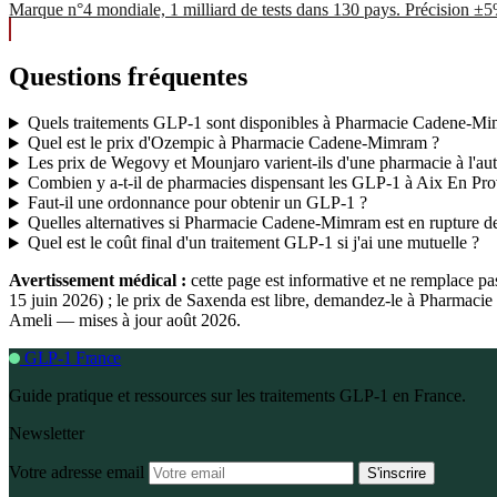
Marque n°4 mondiale, 1 milliard de tests dans 130 pays. Précision ±
Questions fréquentes
Quels traitements GLP-1 sont disponibles à Pharmacie Cadene-M
Quel est le prix d'Ozempic à Pharmacie Cadene-Mimram ?
Les prix de Wegovy et Mounjaro varient-ils d'une pharmacie à l'aut
Combien y a-t-il de pharmacies dispensant les GLP-1 à Aix En Pr
Faut-il une ordonnance pour obtenir un GLP-1 ?
Quelles alternatives si Pharmacie Cadene-Mimram est en rupture de
Quel est le coût final d'un traitement GLP-1 si j'ai une mutuelle ?
Avertissement médical :
cette page est informative et ne remplace p
15 juin 2026) ; le prix de Saxenda est libre, demandez-le à Pharmac
Ameli — mises à jour août 2026.
GLP-1 France
Guide pratique et ressources sur les traitements GLP-1 en France.
Newsletter
Votre adresse email
S'inscrire