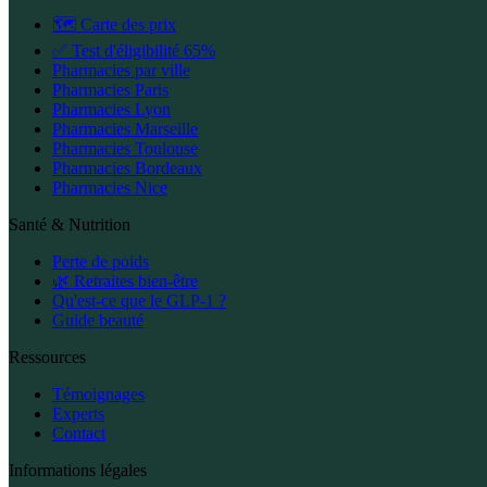
🗺️ Carte des prix
✅ Test d'éligibilité 65%
Pharmacies par ville
Pharmacies Paris
Pharmacies Lyon
Pharmacies Marseille
Pharmacies Toulouse
Pharmacies Bordeaux
Pharmacies Nice
Santé & Nutrition
Perte de poids
🌿 Retraites bien-être
Qu'est-ce que le GLP-1 ?
Guide beauté
Ressources
Témoignages
Experts
Contact
Informations légales