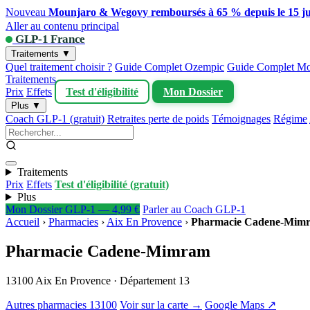
Nouveau
Mounjaro & Wegovy remboursés à 65 % depuis le 15 ju
Aller au contenu principal
GLP-1 France
Traitements ▼
Quel traitement choisir ?
Guide Complet Ozempic
Guide Complet Mo
Traitements
Prix
Effets
Test d'éligibilité
Mon Dossier
Plus ▼
Coach GLP-1 (gratuit)
Retraites perte de poids
Témoignages
Régime
Traitements
Prix
Effets
Test d'éligibilité (gratuit)
Plus
Mon Dossier GLP-1 — 4,99 €
Parler au Coach GLP-1
Accueil
›
Pharmacies
›
Aix En Provence
›
Pharmacie Cadene-Mim
Pharmacie Cadene-Mimram
13100 Aix En Provence · Département 13
Autres pharmacies 13100
Voir sur la carte →
Google Maps ↗