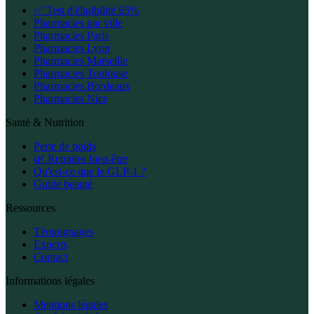
✅ Test d'éligibilité 65%
Pharmacies par ville
Pharmacies Paris
Pharmacies Lyon
Pharmacies Marseille
Pharmacies Toulouse
Pharmacies Bordeaux
Pharmacies Nice
Santé & Nutrition
Perte de poids
🌿 Retraites bien-être
Qu'est-ce que le GLP-1 ?
Guide beauté
Ressources
Témoignages
Experts
Contact
Informations légales
Mentions légales