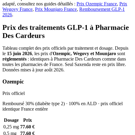
adapté, consultez nos guides détaillés :
Prix Ozempic France
,
Prix
Wegovy France
,
Prix Mounjaro France
,
Remboursement GLP-1
2026
.
Prix des traitements GLP-1 à Pharmacie
Des Cardeurs
Tableau complet des prix officiels par traitement et dosage. Depuis
le
15 juin 2026
, les prix d'
Ozempic, Wegovy et Mounjaro
sont
réglementés
: identiques à Pharmacie Des Cardeurs comme dans
toutes les pharmacies de France. Seul Saxenda reste en prix libre.
Données mises à jour août 2026.
Ozempic
Prix officiel
Remboursé 30% (diabète type 2) · 100% en ALD · prix officiel
identique France entière
Dosage
Prix
0,25 mg
77.60 €
0,5 mg
77.60 €