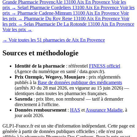
Grande Pharmacie ProvençAle
13100 Aix En Provence
Voir les
prix →
Selarl Pharmacie Cordeliers
13100 Aix En Provence
Voir les
prix →
Pharmacie Cadene-Mimram
13100 Aix En Provence
Voir
les prix →
Pharmacie Du Roy Rene
13100 Aix En Provence
Voir
les prix →
Selas Pharmacie De La Rotonde
13100 Aix En Provence
Voir les prix →
→ Voir toutes les 51 pharmacies de Aix En Provence
Sources et méthodologie
Identité de la pharmacie
: référentiel
FINESS officiel
(Agence du numérique en santé / data.gouv.fr).
Prix Ozempic, Wegovy, Mounjaro
: prix réglementés
publiés à la
Base de données publique des médicaments
(arrêtés JO du 28 mai 2026, en vigueur au 15 juin 2026) —
identiques dans toutes les pharmacies françaises.
Saxenda
: prix libre, non remboursé — tarif à demander
directement à l'officine.
Données remboursement
:
HAS
et
Assurance Maladie
, à
jour août 2026.
GLP1-France.fr est un site d'information indépendant. Cette page est
générée à partir de données publiques officielles ; elle n'est pas
affiliée à la pharmacie Pharmacie Des Cardeurs. Pour le prix exact