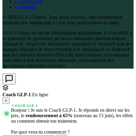
Confidentialité
Partenaires
© 2026 GLP-1 France. Tous droits réservés. Site d'information
médicale non substituable à l'avis d'un professionnel de santé.
GLP-1 France est un site d'information indépendant. Il n'est affilié à,
ni approuvé ou sponsorisé par aucun laboratoire pharmaceutique.
Ozempic®, Wegovy®, Rybelsus®, Saxenda® et Victoza® sont des
marques déposées de Novo Nordisk A/S. Mounjaro® et Trulicity®
sont des marques déposées d'Eli Lilly and Company. Ces marques
sont citées à titre strictement informatif, conformément aux
descriptions médicales officielles.
Coach GLP-1
En ligne
×
COACH GLP-1
Bonjour ! Je suis le Coach GLP-1. Je réponds en direct sur les
prix, le
remboursement à 65%
(nouveau au 15 juin), les effets
ou comment obtenir ton traitement.
Par quoi veux-tu commencer ?