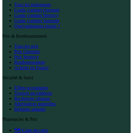
Tous les traitements
Guide complet Ozempic
Guide complet Wegovy
Guide complet Saxenda
Quel traitement choisir ?
Prix & Remboursement
Tous les prix
Prix Ozempic
Prix Wegovy
Remboursement
Acheter en France
Sécurité & Suivi
Effets secondaires
Trouver un médecin
Recherche clinique
Alternatives naturelles
Régimes adaptés
Pharmacies & Prix
🗺️ Carte des prix