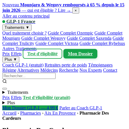
Nouveau
Mounjaro & Wegovy remboursés à 65 % depuis le 15
juin 2026
— qui est éligible ?
Lire →
×
Aller au contenu principal
GLP-1 France
Traitements ▼
Quel traitement choisir ?
Guide Complet Ozempic
Guide Complet
Mounjaro
Guide Complet Wegovy
Guide Complet Saxenda
Guide
Complet Trulicity
Guide Complet Victoza
Guide Complet Rybelsus
Autres Traitements
Prix
Effets
Test d'éligibilité
Mon Dossier
Plus ▼
Coach GLP-1 (gratuit)
Retraites perte de poids
Témoignages
Régime
Alternatives
Médecins
Recherche
Nos Experts
Contact
Traitements
Prix
Effets
Test d'éligibilité (gratuit)
Plus
Mon Dossier GLP-1 — 4,99 €
Parler au Coach GLP-1
Accueil
›
Pharmacies
›
Aix En Provence
›
Pharmacie Des
Cardeurs