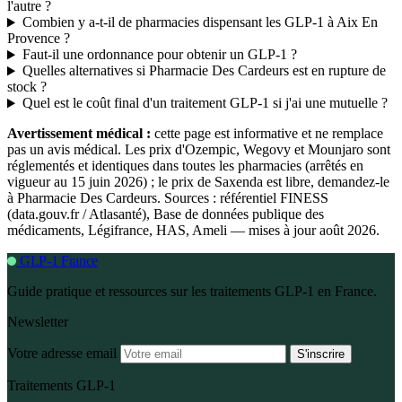
l'autre ?
Combien y a-t-il de pharmacies dispensant les GLP-1 à Aix En
Provence ?
Faut-il une ordonnance pour obtenir un GLP-1 ?
Quelles alternatives si Pharmacie Des Cardeurs est en rupture de
stock ?
Quel est le coût final d'un traitement GLP-1 si j'ai une mutuelle ?
Avertissement médical :
cette page est informative et ne remplace
pas un avis médical. Les prix d'Ozempic, Wegovy et Mounjaro sont
réglementés et identiques dans toutes les pharmacies (arrêtés en
vigueur au 15 juin 2026) ; le prix de Saxenda est libre, demandez-le
à Pharmacie Des Cardeurs. Sources : référentiel FINESS
(data.gouv.fr / Atlasanté), Base de données publique des
médicaments, Légifrance, HAS, Ameli — mises à jour août 2026.
GLP-1 France
Guide pratique et ressources sur les traitements GLP-1 en France.
Newsletter
Votre adresse email
S'inscrire
Traitements GLP-1