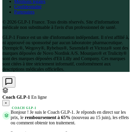
Mentions légales
Confidentialité
Partenaires
© 2026 GLP-1 France. Tous droits réservés. Site d'information
médicale non substituable à l'avis d'un professionnel de santé.
GLP-1 France est un site d'information indépendant. Il n'est affilié à,
ni approuvé ou sponsorisé par aucun laboratoire pharmaceutique.
Ozempic®, Wegovy®, Rybelsus®, Saxenda® et Victoza® sont des
marques déposées de Novo Nordisk A/S. Mounjaro® et Trulicity®
sont des marques déposées d'Eli Lilly and Company. Ces marques
sont citées à titre strictement informatif, conformément aux
descriptions médicales officielles.
Coach GLP-1
En ligne
×
COACH GLP-1
Bonjour ! Je suis le Coach GLP-1. Je réponds en direct sur les
prix, le
remboursement à 65%
(nouveau au 15 juin), les effets
ou comment obtenir ton traitement.