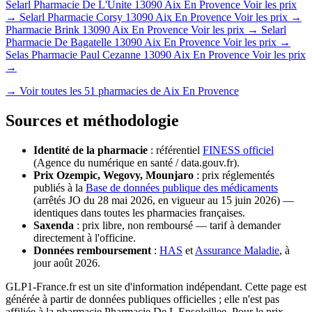
Selarl Pharmacie De L'Unite
13090 Aix En Provence
Voir les prix
→
Selarl Pharmacie Corsy
13090 Aix En Provence
Voir les prix →
Pharmacie Brink
13090 Aix En Provence
Voir les prix →
Selarl
Pharmacie De Bagatelle
13090 Aix En Provence
Voir les prix →
Selas Pharmacie Paul Cezanne
13090 Aix En Provence
Voir les prix
→
→ Voir toutes les 51 pharmacies de Aix En Provence
Sources et méthodologie
Identité de la pharmacie
: référentiel
FINESS officiel
(Agence du numérique en santé / data.gouv.fr).
Prix Ozempic, Wegovy, Mounjaro
: prix réglementés
publiés à la
Base de données publique des médicaments
(arrêtés JO du 28 mai 2026, en vigueur au 15 juin 2026) —
identiques dans toutes les pharmacies françaises.
Saxenda
: prix libre, non remboursé — tarif à demander
directement à l'officine.
Données remboursement
:
HAS
et
Assurance Maladie
, à
jour août 2026.
GLP1-France.fr est un site d'information indépendant. Cette page est
générée à partir de données publiques officielles ; elle n'est pas
affiliée à la pharmacie Pharmacie De L Ensoleillee. Pour le prix