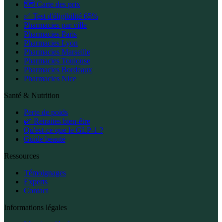
🗺️ Carte des prix
✅ Test d'éligibilité 65%
Pharmacies par ville
Pharmacies Paris
Pharmacies Lyon
Pharmacies Marseille
Pharmacies Toulouse
Pharmacies Bordeaux
Pharmacies Nice
Santé & Nutrition
Perte de poids
🌿 Retraites bien-être
Qu'est-ce que le GLP-1 ?
Guide beauté
Ressources
Témoignages
Experts
Contact
Informations légales