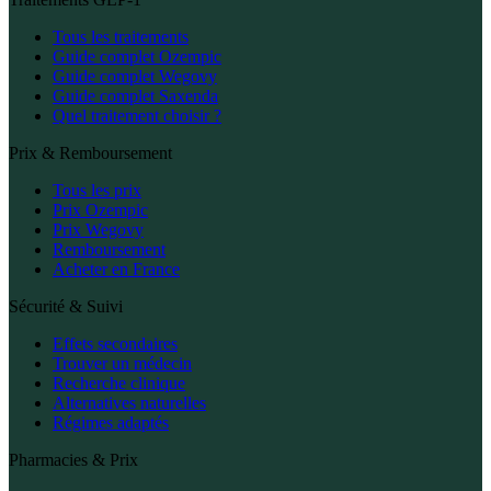
Tous les traitements
Guide complet Ozempic
Guide complet Wegovy
Guide complet Saxenda
Quel traitement choisir ?
Prix & Remboursement
Tous les prix
Prix Ozempic
Prix Wegovy
Remboursement
Acheter en France
Sécurité & Suivi
Effets secondaires
Trouver un médecin
Recherche clinique
Alternatives naturelles
Régimes adaptés
Pharmacies & Prix