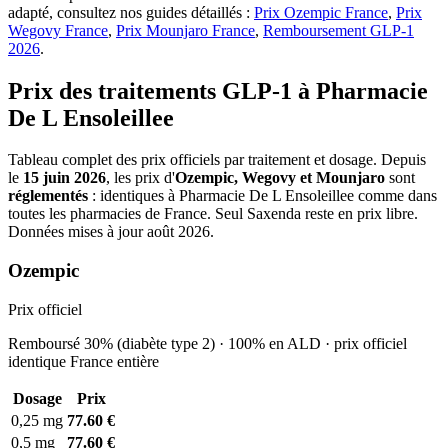
adapté, consultez nos guides détaillés :
Prix Ozempic France
,
Prix
Wegovy France
,
Prix Mounjaro France
,
Remboursement GLP-1
2026
.
Prix des traitements GLP-1 à Pharmacie
De L Ensoleillee
Tableau complet des prix officiels par traitement et dosage. Depuis
le
15 juin 2026
, les prix d'
Ozempic, Wegovy et Mounjaro
sont
réglementés
: identiques à Pharmacie De L Ensoleillee comme dans
toutes les pharmacies de France. Seul Saxenda reste en prix libre.
Données mises à jour août 2026.
Ozempic
Prix officiel
Remboursé 30% (diabète type 2) · 100% en ALD · prix officiel
identique France entière
Dosage
Prix
0,25 mg
77.60 €
0,5 mg
77.60 €