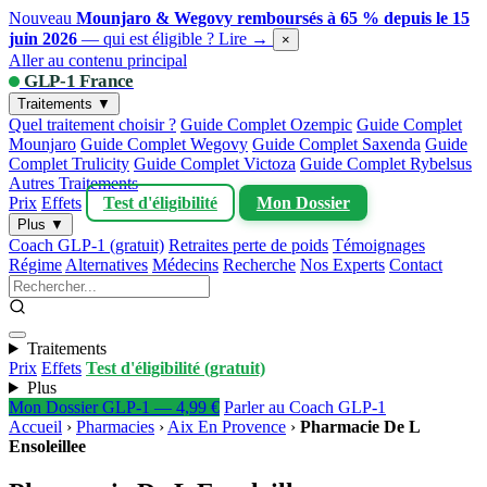
Nouveau
Mounjaro & Wegovy remboursés à 65 % depuis le 15
juin 2026
— qui est éligible ?
Lire →
×
Aller au contenu principal
GLP-1 France
Traitements ▼
Quel traitement choisir ?
Guide Complet Ozempic
Guide Complet
Mounjaro
Guide Complet Wegovy
Guide Complet Saxenda
Guide
Complet Trulicity
Guide Complet Victoza
Guide Complet Rybelsus
Autres Traitements
Prix
Effets
Test d'éligibilité
Mon Dossier
Plus ▼
Coach GLP-1 (gratuit)
Retraites perte de poids
Témoignages
Régime
Alternatives
Médecins
Recherche
Nos Experts
Contact
Traitements
Prix
Effets
Test d'éligibilité (gratuit)
Plus
Mon Dossier GLP-1 — 4,99 €
Parler au Coach GLP-1
Accueil
›
Pharmacies
›
Aix En Provence
›
Pharmacie De L
Ensoleillee