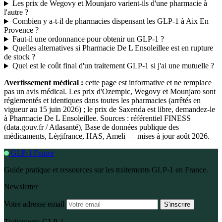
Les prix de Wegovy et Mounjaro varient-ils d'une pharmacie à
l'autre ?
Combien y a-t-il de pharmacies dispensant les GLP-1 à Aix En
Provence ?
Faut-il une ordonnance pour obtenir un GLP-1 ?
Quelles alternatives si Pharmacie De L Ensoleillee est en rupture
de stock ?
Quel est le coût final d'un traitement GLP-1 si j'ai une mutuelle ?
Avertissement médical :
cette page est informative et ne remplace
pas un avis médical. Les prix d'Ozempic, Wegovy et Mounjaro sont
réglementés et identiques dans toutes les pharmacies (arrêtés en
vigueur au 15 juin 2026) ; le prix de Saxenda est libre, demandez-le
à Pharmacie De L Ensoleillee. Sources : référentiel FINESS
(data.gouv.fr / Atlasanté), Base de données publique des
médicaments, Légifrance, HAS, Ameli — mises à jour août 2026.
GLP-1 France
Guide pratique et ressources sur les traitements GLP-1 en France.
Newsletter
Votre adresse email
S'inscrire
Traitements GLP-1