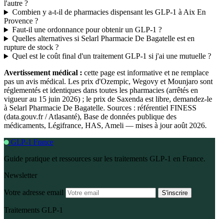
l'autre ?
Combien y a-t-il de pharmacies dispensant les GLP-1 à Aix En
Provence ?
Faut-il une ordonnance pour obtenir un GLP-1 ?
Quelles alternatives si Selarl Pharmacie De Bagatelle est en
rupture de stock ?
Quel est le coût final d'un traitement GLP-1 si j'ai une mutuelle ?
Avertissement médical :
cette page est informative et ne remplace
pas un avis médical. Les prix d'Ozempic, Wegovy et Mounjaro sont
réglementés et identiques dans toutes les pharmacies (arrêtés en
vigueur au 15 juin 2026) ; le prix de Saxenda est libre, demandez-le
à Selarl Pharmacie De Bagatelle. Sources : référentiel FINESS
(data.gouv.fr / Atlasanté), Base de données publique des
médicaments, Légifrance, HAS, Ameli — mises à jour août 2026.
GLP-1 France
Guide pratique et ressources sur les traitements GLP-1 en France.
Newsletter
Votre adresse email
S'inscrire
Traitements GLP-1