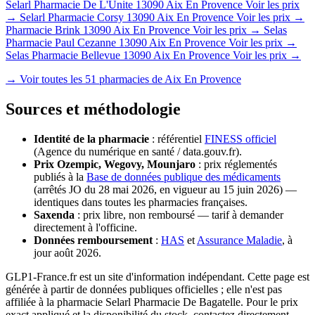
Selarl Pharmacie De L'Unite
13090 Aix En Provence
Voir les prix
→
Selarl Pharmacie Corsy
13090 Aix En Provence
Voir les prix →
Pharmacie Brink
13090 Aix En Provence
Voir les prix →
Selas
Pharmacie Paul Cezanne
13090 Aix En Provence
Voir les prix →
Selas Pharmacie Bellevue
13090 Aix En Provence
Voir les prix →
→ Voir toutes les 51 pharmacies de Aix En Provence
Sources et méthodologie
Identité de la pharmacie
: référentiel
FINESS officiel
(Agence du numérique en santé / data.gouv.fr).
Prix Ozempic, Wegovy, Mounjaro
: prix réglementés
publiés à la
Base de données publique des médicaments
(arrêtés JO du 28 mai 2026, en vigueur au 15 juin 2026) —
identiques dans toutes les pharmacies françaises.
Saxenda
: prix libre, non remboursé — tarif à demander
directement à l'officine.
Données remboursement
:
HAS
et
Assurance Maladie
, à
jour août 2026.
GLP1-France.fr est un site d'information indépendant. Cette page est
générée à partir de données publiques officielles ; elle n'est pas
affiliée à la pharmacie Selarl Pharmacie De Bagatelle. Pour le prix
exact appliqué et la disponibilité du stock, contactez directement