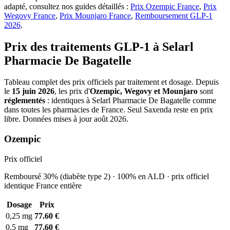
adapté, consultez nos guides détaillés :
Prix Ozempic France
,
Prix
Wegovy France
,
Prix Mounjaro France
,
Remboursement GLP-1
2026
.
Prix des traitements GLP-1 à Selarl
Pharmacie De Bagatelle
Tableau complet des prix officiels par traitement et dosage. Depuis
le
15 juin 2026
, les prix d'
Ozempic, Wegovy et Mounjaro
sont
réglementés
: identiques à Selarl Pharmacie De Bagatelle comme
dans toutes les pharmacies de France. Seul Saxenda reste en prix
libre. Données mises à jour août 2026.
Ozempic
Prix officiel
Remboursé 30% (diabète type 2) · 100% en ALD · prix officiel
identique France entière
Dosage
Prix
0,25 mg
77.60 €
0,5 mg
77.60 €