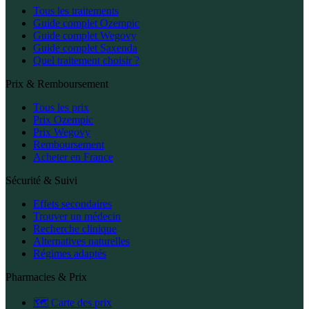
Tous les traitements
Guide complet Ozempic
Guide complet Wegovy
Guide complet Saxenda
Quel traitement choisir ?
Prix & Remboursement
Tous les prix
Prix Ozempic
Prix Wegovy
Remboursement
Acheter en France
Sécurité & Suivi
Effets secondaires
Trouver un médecin
Recherche clinique
Alternatives naturelles
Régimes adaptés
Pharmacies & Prix
🗺️ Carte des prix