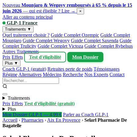
Nouveau
Mounjaro & Wegovy remboursés à 65 % depuis le 15
juin 2026
— qui est éligible ?
Lire →
×
Aller au contenu principal
GLP-1 France
Traitements ▼
Quel traitement choisir ?
Guide Complet Ozempic
Guide Complet
Mounjaro
Guide Complet Wegovy
Guide Complet Saxenda
Guide
Complet Trulicity
Guide Complet Victoza
Guide Complet Rybelsus
Autres Traitements
Prix
Effets
Test d'éligibilité
Mon Dossier
Plus ▼
Coach GLP-1 (gratuit)
Retraites perte de poids
Témoignages
Régime
Alternatives
Médecins
Recherche
Nos Experts
Contact
Traitements
Prix
Effets
Test d'éligibilité (gratuit)
Plus
Mon Dossier GLP-1 — 4,99 €
Parler au Coach GLP-1
Accueil
›
Pharmacies
›
Aix En Provence
›
Selarl Pharmacie De
Bagatelle