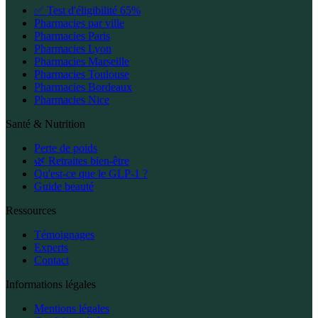
✅ Test d'éligibilité 65%
Pharmacies par ville
Pharmacies Paris
Pharmacies Lyon
Pharmacies Marseille
Pharmacies Toulouse
Pharmacies Bordeaux
Pharmacies Nice
Santé & Nutrition
Perte de poids
🌿 Retraites bien-être
Qu'est-ce que le GLP-1 ?
Guide beauté
Ressources
Témoignages
Experts
Contact
Informations légales
Mentions légales