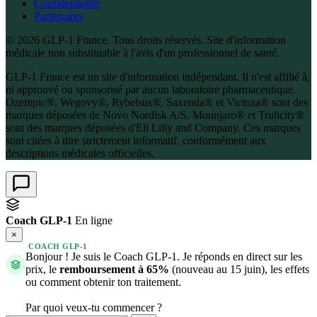
Confidentialité
Partenaires
© 2026 GLP-1 France. Tous droits réservés. Site d'information
médicale non substituable à l'avis d'un professionnel de santé.
GLP-1 France est un site d'information indépendant. Il n'est affilié à,
ni approuvé ou sponsorisé par aucun laboratoire pharmaceutique.
Ozempic®, Wegovy®, Rybelsus®, Saxenda® et Victoza® sont des
marques déposées de Novo Nordisk A/S. Mounjaro® et Trulicity®
sont des marques déposées d'Eli Lilly and Company. Ces marques
sont citées à titre strictement informatif, conformément aux
descriptions médicales officielles.
Coach GLP-1
En ligne
×
COACH GLP-1
Bonjour ! Je suis le Coach GLP-1. Je réponds en direct sur les
prix, le
remboursement à 65%
(nouveau au 15 juin), les effets
ou comment obtenir ton traitement.
Par quoi veux-tu commencer ?