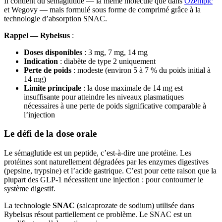
Il contient du sémaglutide — la même molécule que dans
Ozempic
et Wegovy — mais formulé sous forme de comprimé grâce à la
technologie d’absorption SNAC.
Rappel — Rybelsus
:
Doses disponibles
: 3 mg, 7 mg, 14 mg
Indication
: diabète de type 2 uniquement
Perte de poids
: modeste (environ 5 à 7 % du poids initial à
14 mg)
Limite principale
: la dose maximale de 14 mg est
insuffisante pour atteindre les niveaux plasmatiques
nécessaires à une perte de poids significative comparable à
l’injection
Le défi de la dose orale
Le sémaglutide est un peptide, c’est-à-dire une protéine. Les
protéines sont naturellement dégradées par les enzymes digestives
(pepsine, trypsine) et l’acide gastrique. C’est pour cette raison que la
plupart des GLP-1 nécessitent une injection : pour contourner le
système digestif.
La technologie
SNAC
(salcaprozate de sodium) utilisée dans
Rybelsus résout partiellement ce problème. Le SNAC est un