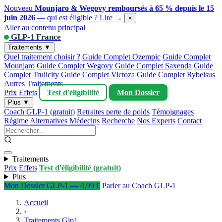
Nouveau
Mounjaro & Wegovy remboursés à 65 % depuis le 15
juin 2026
— qui est éligible ?
Lire →
×
Aller au contenu principal
GLP-1 France
Traitements ▼
Quel traitement choisir ?
Guide Complet Ozempic
Guide Complet
Mounjaro
Guide Complet Wegovy
Guide Complet Saxenda
Guide
Complet Trulicity
Guide Complet Victoza
Guide Complet Rybelsus
Autres Traitements
Prix
Effets
Test d'éligibilité
Mon Dossier
Plus ▼
Coach GLP-1 (gratuit)
Retraites perte de poids
Témoignages
Régime
Alternatives
Médecins
Recherche
Nos Experts
Contact
Traitements
Prix
Effets
Test d'éligibilité (gratuit)
Plus
Mon Dossier GLP-1 — 4,99 €
Parler au Coach GLP-1
Accueil
›
Traitements Glp1