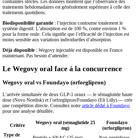
contraintes strictes. Les données montrent que l’observance des
traitements hebdomadaires est généralement supérieure à celle des
traitements quotidiens.
Biodisponibilité garantie
: l’injection contourne totalement le
système digestif. L’absorption est de 100 %, contre environ 1 %
pour la forme orale. Cela signifie que l’efficacité de l’injection est
moins sensible aux variations individuelles d’absorption.
Déjà disponible
: Wegovy injectable est disponible en France
maintenant. Pas besoin d’attendre.
Le Wegovy oral face à la concurrence
Wegovy oral vs Foundayo (orforglipron)
L’arrivée simultanée de deux GLP-1 oraux — le sémaglutide haute
dose (Novo Nordisk) et l’orforglipron/Foundayo (Eli Lilly) — crée
une compétition directe. Consultez notre
article dédié à Foundayo
pour une analyse détaillée.
Wegovy oral (sémaglutide 25
Foundayo
Critère
mg)
(orforglipron)
Type de
Peptide + SNAC (25 mg)
Non-peptidique