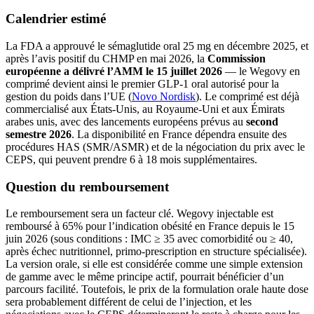
Calendrier estimé
La FDA a approuvé le sémaglutide oral 25 mg en décembre 2025, et
après l’avis positif du CHMP en mai 2026, la
Commission
européenne a délivré l’AMM le 15 juillet 2026
— le Wegovy en
comprimé devient ainsi le premier GLP-1 oral autorisé pour la
gestion du poids dans l’UE (
Novo Nordisk
). Le comprimé est déjà
commercialisé aux États-Unis, au Royaume-Uni et aux Émirats
arabes unis, avec des lancements européens prévus au
second
semestre 2026
. La disponibilité en France dépendra ensuite des
procédures HAS (SMR/ASMR) et de la négociation du prix avec le
CEPS, qui peuvent prendre 6 à 18 mois supplémentaires.
Question du remboursement
Le remboursement sera un facteur clé. Wegovy injectable est
remboursé à 65% pour l’indication obésité en France depuis le 15
juin 2026 (sous conditions : IMC ≥ 35 avec comorbidité ou ≥ 40,
après échec nutritionnel, primo-prescription en structure spécialisée).
La version orale, si elle est considérée comme une simple extension
de gamme avec le même principe actif, pourrait bénéficier d’un
parcours facilité. Toutefois, le prix de la formulation orale haute dose
sera probablement différent de celui de l’injection, et les