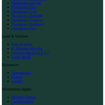
Pharmacies par ville
Pharmacies Paris
Pharmacies Lyon
Pharmacies Marseille
Pharmacies Toulouse
Pharmacies Bordeaux
Pharmacies Nice
Santé & Nutrition
Perte de poids
🌿 Retraites bien-être
Qu'est-ce que le GLP-1 ?
Guide beauté
Ressources
Témoignages
Experts
Contact
Informations légales
Mentions légales
Confidentialité