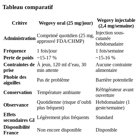
Tableau comparatif
Wegovy injectable
Critère
Wegovy oral (25 mg/jour)
(2,4 mg/semaine)
Injection sous-
Comprimé quotidien (25 mg,
Administration
cutanée
approuvé FDA/CHMP)
hebdomadaire
Fréquence
1 fois/jour
1 fois/semaine
Perte de poids
~15-17 %
~15-16 %
Contraintes de
À jeun, 120 ml d’eau, 30
Aucune contrainte
prise
min attente
alimentaire
Phobie des
Pas de problème
Barrière potentielle
aiguilles
Réfrigérateur avant
Conservation
Température ambiante
ouverture
Quotidienne (risque d’oubli
Hebdomadaire (1
Observance
plus fréquent)
geste/semaine)
Effets
Légèrement plus fréquents
Standard
secondaires GI
Disponibilité
Non encore disponible
Disponible
France