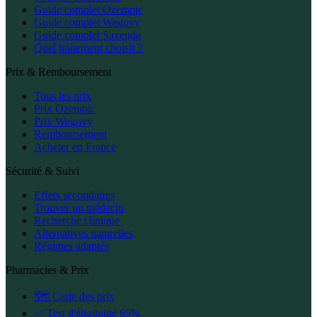
Guide complet Ozempic
Guide complet Wegovy
Guide complet Saxenda
Quel traitement choisir ?
Prix & Remboursement
Tous les prix
Prix Ozempic
Prix Wegovy
Remboursement
Acheter en France
Sécurité & Suivi
Effets secondaires
Trouver un médecin
Recherche clinique
Alternatives naturelles
Régimes adaptés
Pharmacies & Prix
🗺️ Carte des prix
✅ Test d'éligibilité 65%