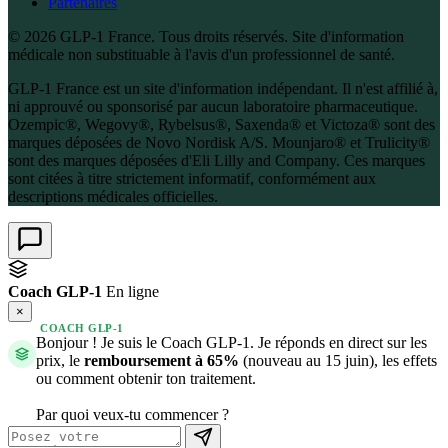
Partenaires
© 2026 GLP-1 France. Tous droits réservés. Site d'information
médicale non substituable à l'avis d'un professionnel de santé.
GLP-1 France est un site d'information indépendant. Il n'est affilié à,
ni approuvé ou sponsorisé par aucun laboratoire pharmaceutique.
Ozempic®, Wegovy®, Rybelsus®, Saxenda® et Victoza® sont des
marques déposées de Novo Nordisk A/S. Mounjaro® et Trulicity®
sont des marques déposées d'Eli Lilly and Company. Ces marques
sont citées à titre strictement informatif, conformément aux
descriptions médicales officielles.
Coach GLP-1
En ligne
×
COACH GLP-1
Bonjour ! Je suis le Coach GLP-1. Je réponds en direct sur les
prix, le
remboursement à 65%
(nouveau au 15 juin), les effets
ou comment obtenir ton traitement.
Par quoi veux-tu commencer ?