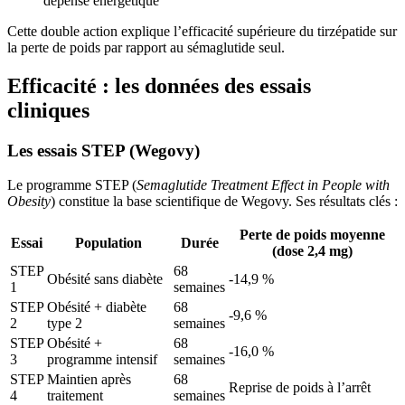
dépense énergétique
Cette double action explique l’efficacité supérieure du tirzépatide sur
la perte de poids par rapport au sémaglutide seul.
Efficacité : les données des essais
cliniques
Les essais STEP (Wegovy)
Le programme STEP (
Semaglutide Treatment Effect in People with
Obesity
) constitue la base scientifique de Wegovy. Ses résultats clés :
Perte de poids moyenne
Essai
Population
Durée
(dose 2,4 mg)
STEP
68
Obésité sans diabète
-14,9 %
1
semaines
STEP
Obésité + diabète
68
-9,6 %
2
type 2
semaines
STEP
Obésité +
68
-16,0 %
3
programme intensif
semaines
STEP
Maintien après
68
Reprise de poids à l’arrêt
4
traitement
semaines