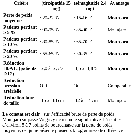
Critère
(tirzépatide 15
(sémaglutide 2,4
Avantage
mg)
mg)
Perte de poids
~20-22 %
~15-16 %
Mounjaro
moyenne
Patients perdant
~90-95 %
~85-90 %
Mounjaro
≥ 5 %
Patients perdant
~80-85 %
~65-70 %
Mounjaro
≥ 10 %
Patients perdant
~55-65 %
~30-35 %
Mounjaro
≥ 20 %
Réduction
HbA1c (patients
-2,0 à -2,5 %
-1,5 à -1,8 %
Mounjaro
DT2)
Réduction
pression
Oui
Oui
Comparable
artérielle
Réduction tour
-15 à -18 cm
-12 à -14 cm
Mounjaro
de taille
Le constat est clair
: sur l’efficacité brute de perte de poids,
Mounjaro surpasse Wegovy de manière significative. L’écart est
d’environ 5 à 7 points de pourcentage sur la perte de poids
moyenne, ce qui représente plusieurs kilogrammes de différence