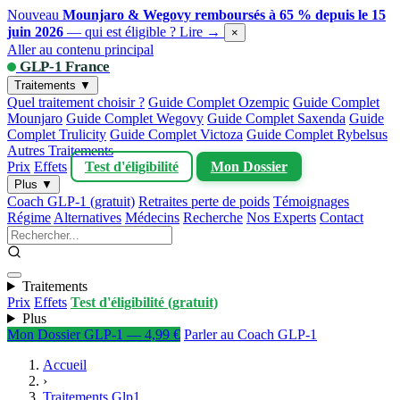
Nouveau
Mounjaro & Wegovy remboursés à 65 % depuis le 15
juin 2026
— qui est éligible ?
Lire →
×
Aller au contenu principal
GLP-1 France
Traitements ▼
Quel traitement choisir ?
Guide Complet Ozempic
Guide Complet
Mounjaro
Guide Complet Wegovy
Guide Complet Saxenda
Guide
Complet Trulicity
Guide Complet Victoza
Guide Complet Rybelsus
Autres Traitements
Prix
Effets
Test d'éligibilité
Mon Dossier
Plus ▼
Coach GLP-1 (gratuit)
Retraites perte de poids
Témoignages
Régime
Alternatives
Médecins
Recherche
Nos Experts
Contact
Traitements
Prix
Effets
Test d'éligibilité (gratuit)
Plus
Mon Dossier GLP-1 — 4,99 €
Parler au Coach GLP-1
Accueil
›
Traitements Glp1