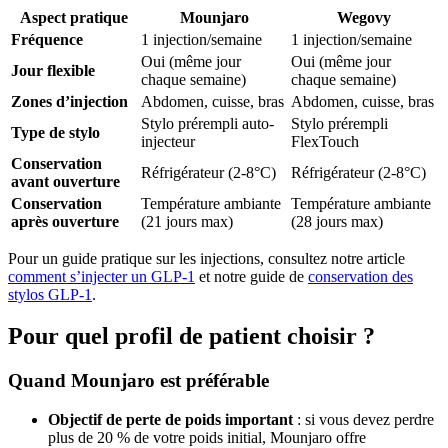
Aspect pratique
Mounjaro
Wegovy
Fréquence
1 injection/semaine
1 injection/semaine
Oui (même jour
Oui (même jour
Jour flexible
chaque semaine)
chaque semaine)
Zones d’injection
Abdomen, cuisse, bras
Abdomen, cuisse, bras
Stylo prérempli auto-
Stylo prérempli
Type de stylo
injecteur
FlexTouch
Conservation
Réfrigérateur (2-8°C)
Réfrigérateur (2-8°C)
avant ouverture
Conservation
Température ambiante
Température ambiante
après ouverture
(21 jours max)
(28 jours max)
Pour un guide pratique sur les injections, consultez notre article
comment s’injecter un GLP-1
et notre guide de
conservation des
stylos GLP-1
.
Pour quel profil de patient choisir ?
Quand Mounjaro est préférable
Objectif de perte de poids important
: si vous devez perdre
plus de 20 % de votre poids initial, Mounjaro offre