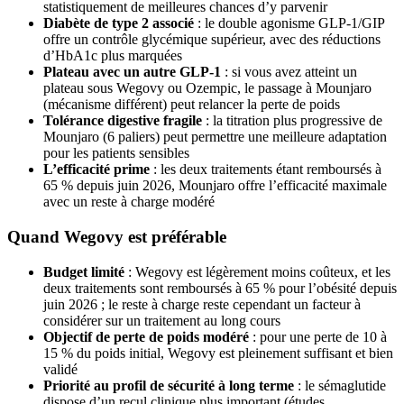
statistiquement de meilleures chances d’y parvenir
Diabète de type 2 associé
: le double agonisme GLP-1/GIP
offre un contrôle glycémique supérieur, avec des réductions
d’HbA1c plus marquées
Plateau avec un autre GLP-1
: si vous avez atteint un
plateau sous Wegovy ou Ozempic, le passage à Mounjaro
(mécanisme différent) peut relancer la perte de poids
Tolérance digestive fragile
: la titration plus progressive de
Mounjaro (6 paliers) peut permettre une meilleure adaptation
pour les patients sensibles
L’efficacité prime
: les deux traitements étant remboursés à
65 % depuis juin 2026, Mounjaro offre l’efficacité maximale
avec un reste à charge modéré
Quand Wegovy est préférable
Budget limité
: Wegovy est légèrement moins coûteux, et les
deux traitements sont remboursés à 65 % pour l’obésité depuis
juin 2026 ; le reste à charge reste cependant un facteur à
considérer sur un traitement au long cours
Objectif de perte de poids modéré
: pour une perte de 10 à
15 % du poids initial, Wegovy est pleinement suffisant et bien
validé
Priorité au profil de sécurité à long terme
: le sémaglutide
dispose d’un recul clinique plus important (études