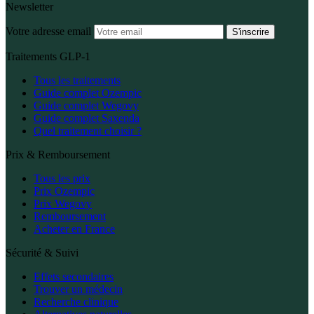
Newsletter
Votre adresse email
S'inscrire
Traitements GLP-1
Tous les traitements
Guide complet Ozempic
Guide complet Wegovy
Guide complet Saxenda
Quel traitement choisir ?
Prix & Remboursement
Tous les prix
Prix Ozempic
Prix Wegovy
Remboursement
Acheter en France
Sécurité & Suivi
Effets secondaires
Trouver un médecin
Recherche clinique