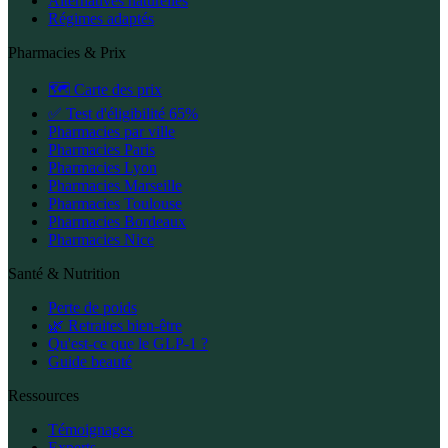
Alternatives naturelles
Régimes adaptés
Pharmacies & Prix
🗺️ Carte des prix
✅ Test d'éligibilité 65%
Pharmacies par ville
Pharmacies Paris
Pharmacies Lyon
Pharmacies Marseille
Pharmacies Toulouse
Pharmacies Bordeaux
Pharmacies Nice
Santé & Nutrition
Perte de poids
🌿 Retraites bien-être
Qu'est-ce que le GLP-1 ?
Guide beauté
Ressources
Témoignages
Experts