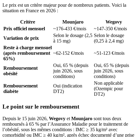
Le prix est un critère majeur pour de nombreux patients. Voici la
situation en France en 2026 :
Critère
Mounjaro
Wegovy
Prix officiel mensuel
~176-433 €/mois
~147-350 €/mois
Selon le dosage (2,5
Selon le dosage
Variation de prix
à 15 mg)
(0,25 à 2,4 mg)
Reste à charge mensuel
(après remboursement
~62-152 €/mois
~51-123 €/mois
65%)
Oui, 65 % (depuis
Oui, 65 % (depuis
Remboursement
juin 2026, sous
juin 2026, sous
obésité
conditions)
conditions)
Non applicable
Remboursement
Oui (indication
(Ozempic pour
diabète
DT2)
DT2)
Le point sur le remboursement
Depuis le 15 juin 2026,
Wegovy
et
Mounjaro
sont tous deux
remboursés à 65 % par l’Assurance Maladie pour le traitement de
l’obésité, sous les mêmes conditions : IMC ≥ 35 kg/m² avec
comorbidité ou IMC ≥ 40 kg/m², après échec documenté d’une prise