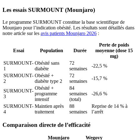
Les essais SURMOUNT (Mounjaro)
Le programme SURMOUNT constitue la base scientifique de
Mounjaro pour l’indication obésité. Les résultats sont détaillés dans
notre article sur les
avis patients Mounjaro 2026
:
Perte de poids
Essai
Population
Durée
moyenne (dose 15
mg)
SURMOUNT-
Obésité sans
72
-22,5 %
1
diabète
semaines
SURMOUNT-
Obésité +
72
-15,7 %
2
diabète type 2
semaines
Obésité +
84
SURMOUNT-
programme
semaines
-26,6 %
3
intensif
(total)
SURMOUNT-
Maintien après
88
Reprise de 14 % à
4
traitement
semaines
l’arrêt
Comparaison directe de l’efficacité
Mounjaro
Wegovy