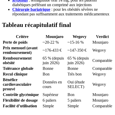
Rybelsus
: sémaglutide oral 14 mg, pour les patients
diabétiques préférant un comprimé aux injections
Chirurgie bariatrique
: pour les obésités sévères ne
répondant pas suffisamment aux traitements médicamenteux
Tableau récapitulatif final
Critère
Mounjaro
Wegovy
Verdict
Perte de poids
~20-22 %
~15-16 %
Mounjaro
Prix mensuel (avant
~176-433 €
~147-350 €
Wegovy
remboursement)
Remboursement
65 % (depuis
65 % (depuis
Comparable
obésité
juin 2026)
juin 2026)
Tolérance globale
Bonne
Bonne
Comparable
Recul clinique
Bon
Très bon
Wegovy
Bénéfice
Données en
Oui (étude
cardiovasculaire
Wegovy
cours
SELECT)
prouvé
Contrôle glycémique
Supérieur
Bon
Mounjaro
Flexibilité de dosage
6 paliers
5 paliers
Mounjaro
Facilité d’utilisation
Simple
Simple
Comparable