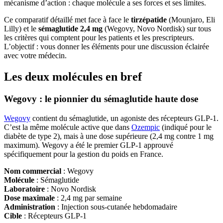
mécanisme d’action : chaque molécule a ses forces et ses limites.
Ce comparatif détaillé met face à face le
tirzépatide
(Mounjaro, Eli
Lilly) et le
sémaglutide 2,4 mg
(Wegovy, Novo Nordisk) sur tous
les critères qui comptent pour les patients et les prescripteurs.
L’objectif : vous donner les éléments pour une discussion éclairée
avec votre médecin.
Les deux molécules en bref
Wegovy : le pionnier du sémaglutide haute dose
Wegovy
contient du sémaglutide, un agoniste des récepteurs GLP-1.
C’est la même molécule active que dans
Ozempic
(indiqué pour le
diabète de type 2), mais à une dose supérieure (2,4 mg contre 1 mg
maximum). Wegovy a été le premier GLP-1 approuvé
spécifiquement pour la gestion du poids en France.
Nom commercial
: Wegovy
Molécule
: Sémaglutide
Laboratoire
: Novo Nordisk
Dose maximale
: 2,4 mg par semaine
Administration
: Injection sous-cutanée hebdomadaire
Cible
: Récepteurs GLP-1