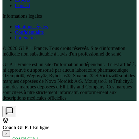
Contact
Informations légales
Mentions légales
Confidentialité
Partenaires
© 2026 GLP-1 France. Tous droits réservés. Site d'information
médicale non substituable à l'avis d'un professionnel de santé.
GLP-1 France est un site d'information indépendant. Il n'est affilié à,
ni approuvé ou sponsorisé par aucun laboratoire pharmaceutique.
Ozempic®, Wegovy®, Rybelsus®, Saxenda® et Victoza® sont des
marques déposées de Novo Nordisk A/S. Mounjaro® et Trulicity®
sont des marques déposées d'Eli Lilly and Company. Ces marques
sont citées à titre strictement informatif, conformément aux
descriptions médicales officielles.
Coach GLP-1
En ligne
×
COACH GLP-1