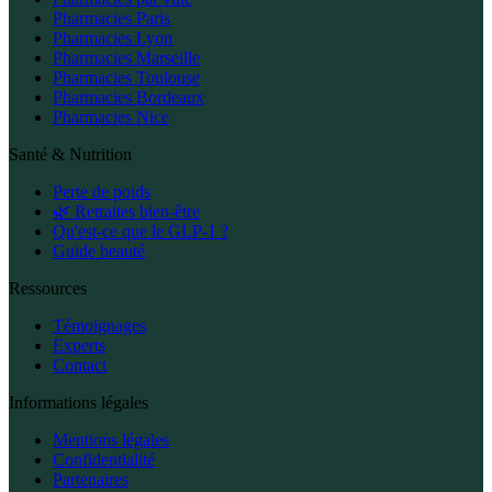
Pharmacies Paris
Pharmacies Lyon
Pharmacies Marseille
Pharmacies Toulouse
Pharmacies Bordeaux
Pharmacies Nice
Santé & Nutrition
Perte de poids
🌿 Retraites bien-être
Qu'est-ce que le GLP-1 ?
Guide beauté
Ressources
Témoignages
Experts
Contact
Informations légales
Mentions légales
Confidentialité
Partenaires