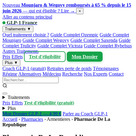
Nouveau
Mounjaro & Wegovy remboursés à 65 % depuis le 15
juin 2026
— qui est éligible ?
Lire →
×
Aller au contenu principal
GLP-1 France
Traitements ▼
Quel traitement choisir ?
Guide Complet Ozempic
Guide Complet
Mounjaro
Guide Complet Wegovy
Guide Complet Saxenda
Guide
Complet Trulicity
Guide Complet Victoza
Guide Complet Rybelsus
Autres Traitements
Prix
Effets
Test d'éligibilité
Mon Dossier
Plus ▼
Coach GLP-1 (gratuit)
Retraites perte de poids
Témoignages
Régime
Alternatives
Médecins
Recherche
Nos Experts
Contact
Traitements
Prix
Effets
Test d'éligibilité (gratuit)
Plus
Mon Dossier GLP-1 — 4,99 €
Parler au Coach GLP-1
Accueil
›
Pharmacies
›
Armentieres
›
Pharmacie De La
Republique