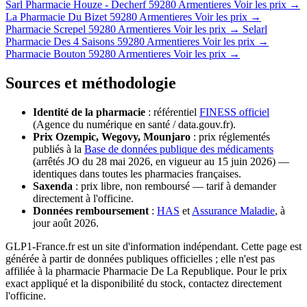
Sarl Pharmacie Houze - Decherf
59280 Armentieres
Voir les prix →
La Pharmacie Du Bizet
59280 Armentieres
Voir les prix →
Pharmacie Screpel
59280 Armentieres
Voir les prix →
Selarl
Pharmacie Des 4 Saisons
59280 Armentieres
Voir les prix →
Pharmacie Bouton
59280 Armentieres
Voir les prix →
Sources et méthodologie
Identité de la pharmacie
: référentiel
FINESS officiel
(Agence du numérique en santé / data.gouv.fr).
Prix Ozempic, Wegovy, Mounjaro
: prix réglementés
publiés à la
Base de données publique des médicaments
(arrêtés JO du 28 mai 2026, en vigueur au 15 juin 2026) —
identiques dans toutes les pharmacies françaises.
Saxenda
: prix libre, non remboursé — tarif à demander
directement à l'officine.
Données remboursement
:
HAS
et
Assurance Maladie
, à
jour août 2026.
GLP1-France.fr est un site d'information indépendant. Cette page est
générée à partir de données publiques officielles ; elle n'est pas
affiliée à la pharmacie Pharmacie De La Republique. Pour le prix
exact appliqué et la disponibilité du stock, contactez directement
l'officine.