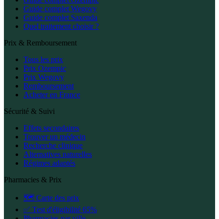
Guide complet Wegovy
Guide complet Saxenda
Quel traitement choisir ?
Prix & Remboursement
Tous les prix
Prix Ozempic
Prix Wegovy
Remboursement
Acheter en France
Sécurité & Suivi
Effets secondaires
Trouver un médecin
Recherche clinique
Alternatives naturelles
Régimes adaptés
Pharmacies & Prix
🗺️ Carte des prix
✅ Test d'éligibilité 65%
Pharmacies par ville