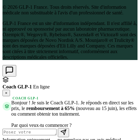
© 2026 GLP-1 France. Tous droits réservés. Site d'information
médicale non substituable à l'avis d'un professionnel de santé.
GLP-1 France est un site d'information indépendant. Il n'est affilié à,
ni approuvé ou sponsorisé par aucun laboratoire pharmaceutique.
Ozempic®, Wegovy®, Rybelsus®, Saxenda® et Victoza® sont des
marques déposées de Novo Nordisk A/S. Mounjaro® et Trulicity®
sont des marques déposées d'Eli Lilly and Company. Ces marques
sont citées à titre strictement informatif, conformément aux
descriptions médicales officielles.
Coach GLP-1
En ligne
×
COACH GLP-1
Bonjour ! Je suis le Coach GLP-1. Je réponds en direct sur les
prix, le
remboursement à 65%
(nouveau au 15 juin), les effets
ou comment obtenir ton traitement.
Par quoi veux-tu commencer ?
Information uniquement — ne remplace pas un avis médical.