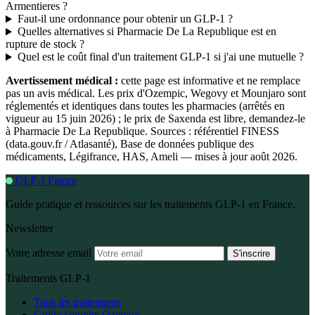
Armentieres ?
Faut-il une ordonnance pour obtenir un GLP-1 ?
Quelles alternatives si Pharmacie De La Republique est en
rupture de stock ?
Quel est le coût final d'un traitement GLP-1 si j'ai une mutuelle ?
Avertissement médical :
cette page est informative et ne remplace
pas un avis médical. Les prix d'Ozempic, Wegovy et Mounjaro sont
réglementés et identiques dans toutes les pharmacies (arrêtés en
vigueur au 15 juin 2026) ; le prix de Saxenda est libre, demandez-le
à Pharmacie De La Republique. Sources : référentiel FINESS
(data.gouv.fr / Atlasanté), Base de données publique des
médicaments, Légifrance, HAS, Ameli — mises à jour août 2026.
GLP-1 France
Guide pratique et ressources sur les traitements GLP-1 en France.
Newsletter
Votre adresse email
S'inscrire
Traitements GLP-1
Tous les traitements
Guide complet Ozempic