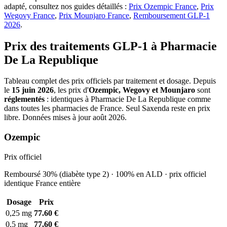
adapté, consultez nos guides détaillés :
Prix Ozempic France
,
Prix
Wegovy France
,
Prix Mounjaro France
,
Remboursement GLP-1
2026
.
Prix des traitements GLP-1 à Pharmacie
De La Republique
Tableau complet des prix officiels par traitement et dosage. Depuis
le
15 juin 2026
, les prix d'
Ozempic, Wegovy et Mounjaro
sont
réglementés
: identiques à Pharmacie De La Republique comme
dans toutes les pharmacies de France. Seul Saxenda reste en prix
libre. Données mises à jour août 2026.
Ozempic
Prix officiel
Remboursé 30% (diabète type 2) · 100% en ALD · prix officiel
identique France entière
Dosage
Prix
0,25 mg
77.60 €
0,5 mg
77.60 €