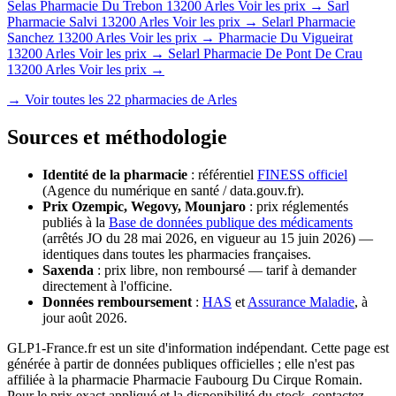
Selas Pharmacie Du Trebon
13200 Arles
Voir les prix →
Sarl
Pharmacie Salvi
13200 Arles
Voir les prix →
Selarl Pharmacie
Sanchez
13200 Arles
Voir les prix →
Pharmacie Du Vigueirat
13200 Arles
Voir les prix →
Selarl Pharmacie De Pont De Crau
13200 Arles
Voir les prix →
→ Voir toutes les 22 pharmacies de Arles
Sources et méthodologie
Identité de la pharmacie
: référentiel
FINESS officiel
(Agence du numérique en santé / data.gouv.fr).
Prix Ozempic, Wegovy, Mounjaro
: prix réglementés
publiés à la
Base de données publique des médicaments
(arrêtés JO du 28 mai 2026, en vigueur au 15 juin 2026) —
identiques dans toutes les pharmacies françaises.
Saxenda
: prix libre, non remboursé — tarif à demander
directement à l'officine.
Données remboursement
:
HAS
et
Assurance Maladie
, à
jour août 2026.
GLP1-France.fr est un site d'information indépendant. Cette page est
générée à partir de données publiques officielles ; elle n'est pas
affiliée à la pharmacie Pharmacie Faubourg Du Cirque Romain.
Pour le prix exact appliqué et la disponibilité du stock, contactez