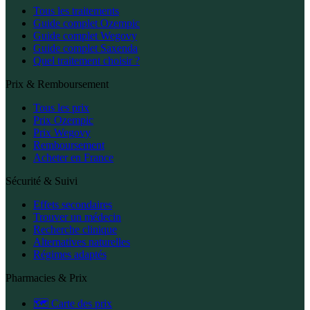
Tous les traitements
Guide complet Ozempic
Guide complet Wegovy
Guide complet Saxenda
Quel traitement choisir ?
Prix & Remboursement
Tous les prix
Prix Ozempic
Prix Wegovy
Remboursement
Acheter en France
Sécurité & Suivi
Effets secondaires
Trouver un médecin
Recherche clinique
Alternatives naturelles
Régimes adaptés
Pharmacies & Prix
🗺️ Carte des prix