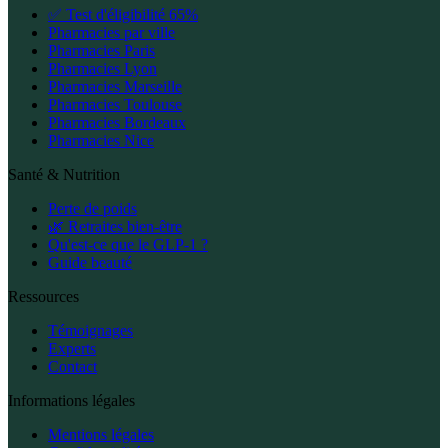
✅ Test d'éligibilité 65%
Pharmacies par ville
Pharmacies Paris
Pharmacies Lyon
Pharmacies Marseille
Pharmacies Toulouse
Pharmacies Bordeaux
Pharmacies Nice
Santé & Nutrition
Perte de poids
🌿 Retraites bien-être
Qu'est-ce que le GLP-1 ?
Guide beauté
Ressources
Témoignages
Experts
Contact
Informations légales
Mentions légales