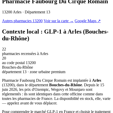
Pharmacie Faubourg Du Cirque Romain
13200 Arles · Département 13
© OSM · CARTO |
MapLibre
Autres pharmacies 13200
Voir sur la carte →
Google Maps ↗
Contexte local : GLP-1 à Arles (Bouches-
du-Rhône)
22
pharmacies recensées à Arles
20
au code postal 13200
Bouches-du-Rhône
département 13 · zone urbaine premium
Pharmacie Faubourg Du Cirque Romain est implantée à
Arles
(13200), dans le département
Bouches-du-Rhône
. Depuis le 15
juin 2026, les prix d'Ozempic, Wegovy et Mounjaro sont
réglementés : ils sont identiques dans cette officine comme dans
toutes les pharmacies de France. La disponibilité en stock, elle, varie
— appelez avant de vous déplacer.
Pour comprendre le marché GLP-1 en France et choisir le traitement