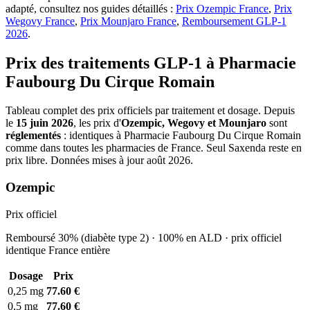
adapté, consultez nos guides détaillés :
Prix Ozempic France
,
Prix
Wegovy France
,
Prix Mounjaro France
,
Remboursement GLP-1
2026
.
Prix des traitements GLP-1 à Pharmacie
Faubourg Du Cirque Romain
Tableau complet des prix officiels par traitement et dosage. Depuis
le
15 juin 2026
, les prix d'
Ozempic, Wegovy et Mounjaro
sont
réglementés
: identiques à Pharmacie Faubourg Du Cirque Romain
comme dans toutes les pharmacies de France. Seul Saxenda reste en
prix libre. Données mises à jour août 2026.
Ozempic
Prix officiel
Remboursé 30% (diabète type 2) · 100% en ALD · prix officiel
identique France entière
Dosage
Prix
0,25 mg
77.60 €
0,5 mg
77.60 €