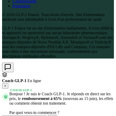
Confidentialité
Partenaires
© 2026 GLP-1 France. Tous droits réservés. Site d'information
médicale non substituable à l'avis d'un professionnel de santé.
GLP-1 France est un site d'information indépendant. Il n'est affilié à,
ni approuvé ou sponsorisé par aucun laboratoire pharmaceutique.
Ozempic®, Wegovy®, Rybelsus®, Saxenda® et Victoza® sont des
marques déposées de Novo Nordisk A/S. Mounjaro® et Trulicity®
sont des marques déposées d'Eli Lilly and Company. Ces marques
sont citées à titre strictement informatif, conformément aux
descriptions médicales officielles.
Coach GLP-1
En ligne
×
COACH GLP-1
Bonjour ! Je suis le Coach GLP-1. Je réponds en direct sur les
prix, le
remboursement à 65%
(nouveau au 15 juin), les effets
ou comment obtenir ton traitement.
Par quoi veux-tu commencer ?