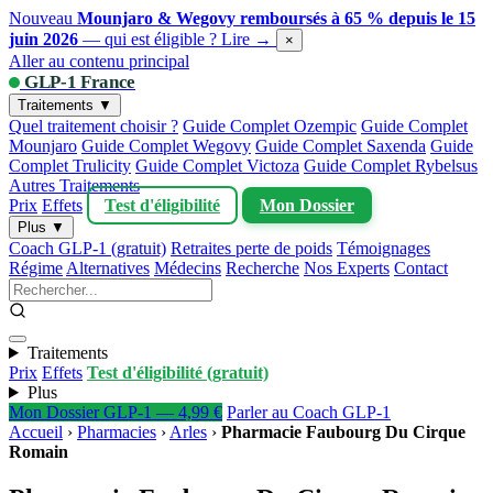
Nouveau
Mounjaro & Wegovy remboursés à 65 % depuis le 15
juin 2026
— qui est éligible ?
Lire →
×
Aller au contenu principal
GLP-1 France
Traitements ▼
Quel traitement choisir ?
Guide Complet Ozempic
Guide Complet
Mounjaro
Guide Complet Wegovy
Guide Complet Saxenda
Guide
Complet Trulicity
Guide Complet Victoza
Guide Complet Rybelsus
Autres Traitements
Prix
Effets
Test d'éligibilité
Mon Dossier
Plus ▼
Coach GLP-1 (gratuit)
Retraites perte de poids
Témoignages
Régime
Alternatives
Médecins
Recherche
Nos Experts
Contact
Traitements
Prix
Effets
Test d'éligibilité (gratuit)
Plus
Mon Dossier GLP-1 — 4,99 €
Parler au Coach GLP-1
Accueil
›
Pharmacies
›
Arles
›
Pharmacie Faubourg Du Cirque
Romain