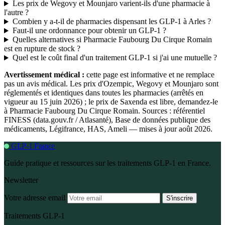
Les prix de Wegovy et Mounjaro varient-ils d'une pharmacie à
l'autre ?
Combien y a-t-il de pharmacies dispensant les GLP-1 à Arles ?
Faut-il une ordonnance pour obtenir un GLP-1 ?
Quelles alternatives si Pharmacie Faubourg Du Cirque Romain
est en rupture de stock ?
Quel est le coût final d'un traitement GLP-1 si j'ai une mutuelle ?
Avertissement médical :
cette page est informative et ne remplace
pas un avis médical. Les prix d'Ozempic, Wegovy et Mounjaro sont
réglementés et identiques dans toutes les pharmacies (arrêtés en
vigueur au 15 juin 2026) ; le prix de Saxenda est libre, demandez-le
à Pharmacie Faubourg Du Cirque Romain. Sources : référentiel
FINESS (data.gouv.fr / Atlasanté), Base de données publique des
médicaments, Légifrance, HAS, Ameli — mises à jour août 2026.
GLP-1 France
Guide pratique et ressources sur les traitements GLP-1 en France.
Newsletter
Votre adresse email
S'inscrire
Traitements GLP-1