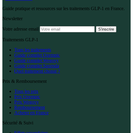
Guide pratique et ressources sur les traitements GLP-1 en France.
Newsletter
Votre adresse email
S'inscrire
Traitements GLP-1
Tous les traitements
Guide complet Ozempic
Guide complet Wegovy
Guide complet Saxenda
Quel traitement choisir ?
Prix & Remboursement
Tous les prix
Prix Ozempic
Prix Wegovy
Remboursement
Acheter en France
Sécurité & Suivi
Effets secondaires