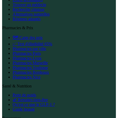
Trouver un médecin
Recherche clinique
Alternatives naturelles
Régimes adaptés
Pharmacies & Prix
🗺️ Carte des prix
✅ Test d'éligibilité 65%
Pharmacies par ville
Pharmacies Paris
Pharmacies Lyon
Pharmacies Marseille
Pharmacies Toulouse
Pharmacies Bordeaux
Pharmacies Nice
Santé & Nutrition
Perte de poids
🌿 Retraites bien-être
Qu'est-ce que le GLP-1 ?
Guide beauté