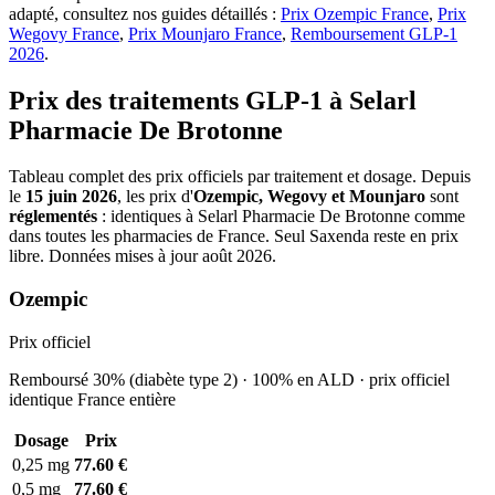
adapté, consultez nos guides détaillés :
Prix Ozempic France
,
Prix
Wegovy France
,
Prix Mounjaro France
,
Remboursement GLP-1
2026
.
Prix des traitements GLP-1 à Selarl
Pharmacie De Brotonne
Tableau complet des prix officiels par traitement et dosage. Depuis
le
15 juin 2026
, les prix d'
Ozempic, Wegovy et Mounjaro
sont
réglementés
: identiques à Selarl Pharmacie De Brotonne comme
dans toutes les pharmacies de France. Seul Saxenda reste en prix
libre. Données mises à jour août 2026.
Ozempic
Prix officiel
Remboursé 30% (diabète type 2) · 100% en ALD · prix officiel
identique France entière
Dosage
Prix
0,25 mg
77.60 €
0,5 mg
77.60 €