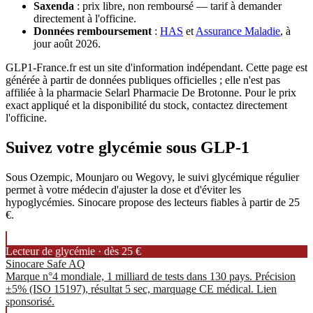
Saxenda
: prix libre, non remboursé — tarif à demander
directement à l'officine.
Données remboursement
:
HAS
et
Assurance Maladie
, à
jour août 2026.
GLP1-France.fr est un site d'information indépendant. Cette page est
générée à partir de données publiques officielles ; elle n'est pas
affiliée à la pharmacie Selarl Pharmacie De Brotonne. Pour le prix
exact appliqué et la disponibilité du stock, contactez directement
l'officine.
Suivez votre glycémie sous GLP-1
Sous Ozempic, Mounjaro ou Wegovy, le suivi glycémique régulier
permet à votre médecin d'ajuster la dose et d'éviter les
hypoglycémies. Sinocare propose des lecteurs fiables à partir de 25
€.
Lecteur de glycémie · dès 25 €
Sinocare Safe AQ
Marque n°4 mondiale, 1 milliard de tests dans 130 pays. Précision
±5% (ISO 15197), résultat 5 sec, marquage CE médical. Lien
sponsorisé.