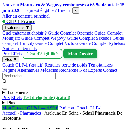
Nouveau
Mounjaro & Wegovy remboursés à 65 % depuis le 15
juin 2026
— qui est éligible ?
Lire →
×
Aller au contenu principal
GLP-1 France
Traitements ▼
Quel traitement choisir ?
Guide Complet Ozempic
Guide Complet
Mounjaro
Guide Complet Wegovy
Guide Complet Saxenda
Guide
Complet Trulicity
Guide Complet Victoza
Guide Complet Rybelsus
Autres Traitements
Prix
Effets
Test d'éligibilité
Mon Dossier
Plus ▼
Coach GLP-1 (gratuit)
Retraites perte de poids
Témoignages
Régime
Alternatives
Médecins
Recherche
Nos Experts
Contact
Traitements
Prix
Effets
Test d'éligibilité (gratuit)
Plus
Mon Dossier GLP-1 — 4,99 €
Parler au Coach GLP-1
Accueil
›
Pharmacies
›
Arelaune En Seine
›
Selarl Pharmacie De
Brotonne