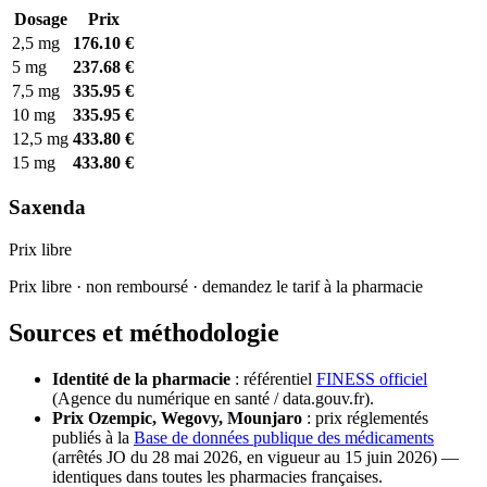
Dosage
Prix
2,5 mg
176.10 €
5 mg
237.68 €
7,5 mg
335.95 €
10 mg
335.95 €
12,5 mg
433.80 €
15 mg
433.80 €
Saxenda
Prix libre
Prix libre · non remboursé · demandez le tarif à la pharmacie
Sources et méthodologie
Identité de la pharmacie
: référentiel
FINESS officiel
(Agence du numérique en santé / data.gouv.fr).
Prix Ozempic, Wegovy, Mounjaro
: prix réglementés
publiés à la
Base de données publique des médicaments
(arrêtés JO du 28 mai 2026, en vigueur au 15 juin 2026) —
identiques dans toutes les pharmacies françaises.