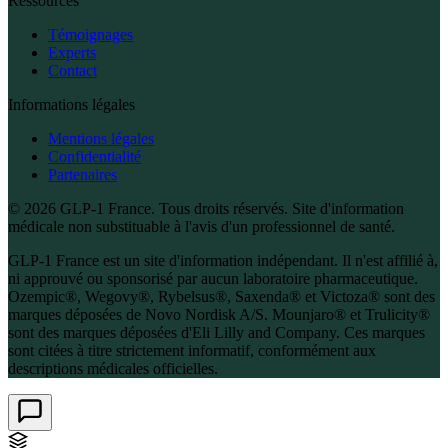
Ressources
Témoignages
Experts
Contact
Informations légales
Mentions légales
Confidentialité
Partenaires
© 2026 GLP-1 France. Tous droits réservés. Site d'information
médicale non substituable à l'avis d'un professionnel de santé.
GLP-1 France est un site d'information indépendant. Il n'est affilié à,
ni approuvé ou sponsorisé par aucun laboratoire pharmaceutique.
Ozempic®, Wegovy®, Rybelsus®, Saxenda® et Victoza® sont des
marques déposées de Novo Nordisk A/S. Mounjaro® et Trulicity®
sont des marques déposées d'Eli Lilly and Company. Ces marques
sont citées à titre strictement informatif, conformément aux
descriptions médicales officielles.