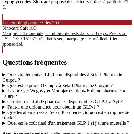
hypoglycémies. Sinocare propose des lecteurs fiables à partir de 25
€.
Lecteur de glycémie · dès 25 €
Sinocare Safe AQ
Marque n°4 mondiale, 1 milliard de tests dans 130 pays. Précision
±5% (ISO 15197), résultat 5 sec, marquage CE médical. Lien
sponsorisé.
Questions fréquentes
Quels traitements GLP-1 sont disponibles à Selarl Pharmacie
Guigou ?
Quel est le prix d'Ozempic à Selarl Pharmacie Guigou ?
Les prix de Wegovy et Mounjaro varient-ils d'une pharmacie à
l'autre ?
Combien y a-t-il de pharmacies dispensant les GLP-1 à Apt ?
Faut-il une ordonnance pour obtenir un GLP-1 ?
Quelles alternatives si Selarl Pharmacie Guigou est en rupture de
stock ?
Quel est le coût final d'un traitement GLP-1 si j'ai une mutuelle ?
Avertissement médical :
cette page est informative et ne remplace