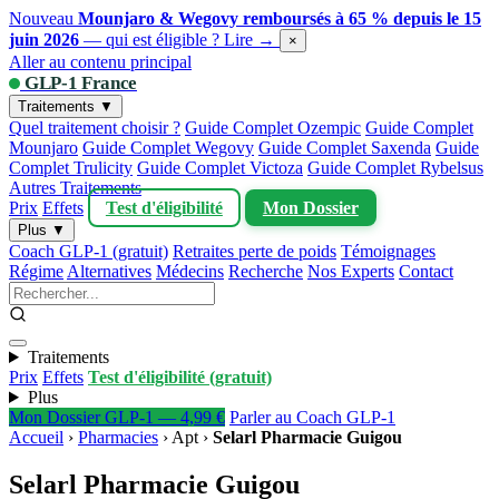
Nouveau
Mounjaro & Wegovy remboursés à 65 % depuis le 15
juin 2026
— qui est éligible ?
Lire →
×
Aller au contenu principal
GLP-1 France
Traitements ▼
Quel traitement choisir ?
Guide Complet Ozempic
Guide Complet
Mounjaro
Guide Complet Wegovy
Guide Complet Saxenda
Guide
Complet Trulicity
Guide Complet Victoza
Guide Complet Rybelsus
Autres Traitements
Prix
Effets
Test d'éligibilité
Mon Dossier
Plus ▼
Coach GLP-1 (gratuit)
Retraites perte de poids
Témoignages
Régime
Alternatives
Médecins
Recherche
Nos Experts
Contact
Traitements
Prix
Effets
Test d'éligibilité (gratuit)
Plus
Mon Dossier GLP-1 — 4,99 €
Parler au Coach GLP-1
Accueil
›
Pharmacies
›
Apt
›
Selarl Pharmacie Guigou
Selarl Pharmacie Guigou