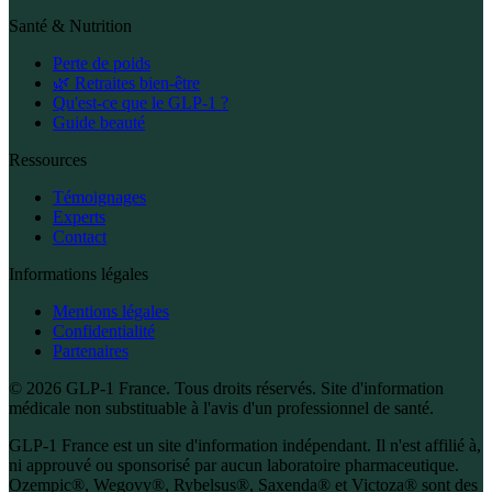
Santé & Nutrition
Perte de poids
🌿 Retraites bien-être
Qu'est-ce que le GLP-1 ?
Guide beauté
Ressources
Témoignages
Experts
Contact
Informations légales
Mentions légales
Confidentialité
Partenaires
© 2026 GLP-1 France. Tous droits réservés. Site d'information
médicale non substituable à l'avis d'un professionnel de santé.
GLP-1 France est un site d'information indépendant. Il n'est affilié à,
ni approuvé ou sponsorisé par aucun laboratoire pharmaceutique.
Ozempic®, Wegovy®, Rybelsus®, Saxenda® et Victoza® sont des