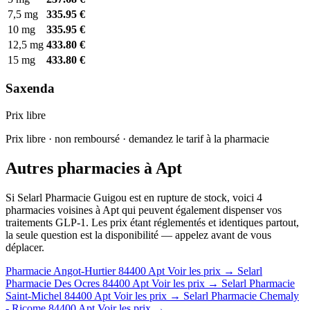
7,5 mg
335.95 €
10 mg
335.95 €
12,5 mg
433.80 €
15 mg
433.80 €
Saxenda
Prix libre
Prix libre · non remboursé · demandez le tarif à la pharmacie
Autres pharmacies à Apt
Si Selarl Pharmacie Guigou est en rupture de stock, voici 4
pharmacies voisines à Apt qui peuvent également dispenser vos
traitements GLP-1. Les prix étant réglementés et identiques partout,
la seule question est la disponibilité — appelez avant de vous
déplacer.
Pharmacie Angot-Hurtier
84400 Apt
Voir les prix →
Selarl
Pharmacie Des Ocres
84400 Apt
Voir les prix →
Selarl Pharmacie
Saint-Michel
84400 Apt
Voir les prix →
Selarl Pharmacie Chemaly
- Ricome
84400 Apt
Voir les prix →