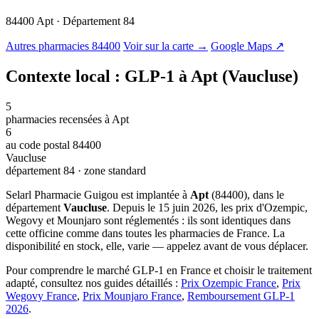
84400 Apt · Département 84
© OSM · CARTO |
MapLibre
Autres pharmacies 84400
Voir sur la carte →
Google Maps ↗
Contexte local : GLP-1 à Apt (Vaucluse)
5
pharmacies recensées à Apt
6
au code postal 84400
Vaucluse
département 84 · zone standard
Selarl Pharmacie Guigou est implantée à
Apt
(84400), dans le
département
Vaucluse
. Depuis le 15 juin 2026, les prix d'Ozempic,
Wegovy et Mounjaro sont réglementés : ils sont identiques dans
cette officine comme dans toutes les pharmacies de France. La
disponibilité en stock, elle, varie — appelez avant de vous déplacer.
Pour comprendre le marché GLP-1 en France et choisir le traitement
adapté, consultez nos guides détaillés :
Prix Ozempic France
,
Prix
Wegovy France
,
Prix Mounjaro France
,
Remboursement GLP-1
2026
.