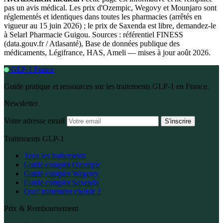
pas un avis médical. Les prix d'Ozempic, Wegovy et Mounjaro sont
réglementés et identiques dans toutes les pharmacies (arrêtés en
vigueur au 15 juin 2026) ; le prix de Saxenda est libre, demandez-le
à Selarl Pharmacie Guigou. Sources : référentiel FINESS
(data.gouv.fr / Atlasanté), Base de données publique des
médicaments, Légifrance, HAS, Ameli — mises à jour août 2026.
GLP-1 France
Guide pratique et ressources sur les traitements GLP-1 en France.
Newsletter
Votre adresse email
S'inscrire
Traitements GLP-1
Tous les traitements
Guide complet Ozempic
Guide complet Wegovy
Guide complet Saxenda
Quel traitement choisir ?
Prix & Remboursement