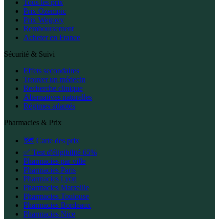
Tous les prix
Prix Ozempic
Prix Wegovy
Remboursement
Acheter en France
Sécurité & Suivi
Effets secondaires
Trouver un médecin
Recherche clinique
Alternatives naturelles
Régimes adaptés
Pharmacies & Prix
🗺️ Carte des prix
✅ Test d'éligibilité 65%
Pharmacies par ville
Pharmacies Paris
Pharmacies Lyon
Pharmacies Marseille
Pharmacies Toulouse
Pharmacies Bordeaux
Pharmacies Nice