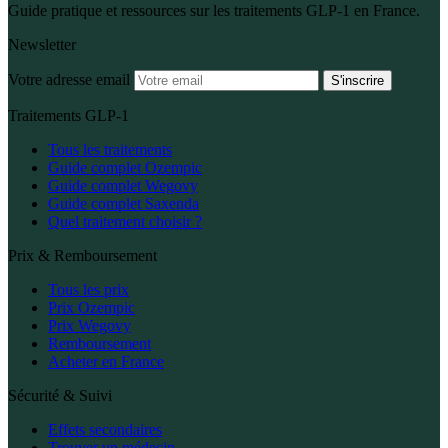
Guide pratique et ressources sur les traitements GLP-1 en France.
Newsletter
Votre adresse email
S'inscrire
Traitements GLP-1
Tous les traitements
Guide complet Ozempic
Guide complet Wegovy
Guide complet Saxenda
Quel traitement choisir ?
Prix & Remboursement
Tous les prix
Prix Ozempic
Prix Wegovy
Remboursement
Acheter en France
Sécurité & Suivi
Effets secondaires
Trouver un médecin