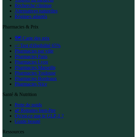
Recherche clinique
Alternatives naturelles
Régimes adaptés
Pharmacies & Prix
🗺️ Carte des prix
✅ Test d'éligibilité 65%
Pharmacies par ville
Pharmacies Paris
Pharmacies Lyon
Pharmacies Marseille
Pharmacies Toulouse
Pharmacies Bordeaux
Pharmacies Nice
Santé & Nutrition
Perte de poids
🌿 Retraites bien-être
Qu'est-ce que le GLP-1 ?
Guide beauté
Ressources