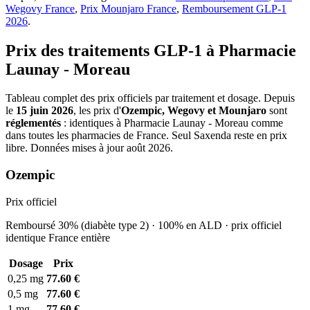
Wegovy France
,
Prix Mounjaro France
,
Remboursement GLP-1
2026
.
Prix des traitements GLP-1 à Pharmacie
Launay - Moreau
Tableau complet des prix officiels par traitement et dosage. Depuis
le
15 juin 2026
, les prix d'
Ozempic, Wegovy et Mounjaro
sont
réglementés
: identiques à Pharmacie Launay - Moreau comme
dans toutes les pharmacies de France. Seul Saxenda reste en prix
libre. Données mises à jour août 2026.
Ozempic
Prix officiel
Remboursé 30% (diabète type 2) · 100% en ALD · prix officiel
identique France entière
Dosage
Prix
0,25 mg
77.60 €
0,5 mg
77.60 €
1 mg
77.60 €