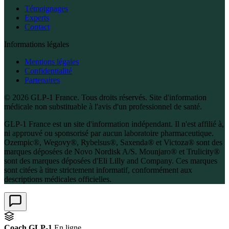
Témoignages
Experts
Contact
Informations légales
Mentions légales
Confidentialité
Partenaires
© 2026 GLP-1 France. Tous droits réservés. Site d'information
médicale non substituable à l'avis d'un professionnel de santé.
GLP-1 France est un site d'information indépendant. Il n'est affilié à,
ni approuvé ou sponsorisé par aucun laboratoire pharmaceutique.
Ozempic®, Wegovy®, Rybelsus®, Saxenda® et Victoza® sont des
marques déposées de Novo Nordisk A/S. Mounjaro® et Trulicity®
sont des marques déposées d'Eli Lilly and Company. Ces marques
sont citées à titre strictement informatif, conformément aux
descriptions médicales officielles.
Coach GLP-1
En ligne