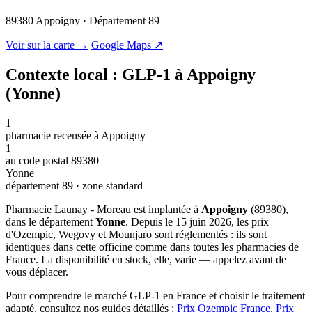
89380 Appoigny · Département 89
© OSM · CARTO |
MapLibre
Voir sur la carte →
Google Maps ↗
Contexte local : GLP-1 à Appoigny
(Yonne)
1
pharmacie recensée à Appoigny
1
au code postal 89380
Yonne
département 89 · zone standard
Pharmacie Launay - Moreau est implantée à
Appoigny
(89380),
dans le département
Yonne
. Depuis le 15 juin 2026, les prix
d'Ozempic, Wegovy et Mounjaro sont réglementés : ils sont
identiques dans cette officine comme dans toutes les pharmacies de
France. La disponibilité en stock, elle, varie — appelez avant de
vous déplacer.
Pour comprendre le marché GLP-1 en France et choisir le traitement
adapté, consultez nos guides détaillés :
Prix Ozempic France
,
Prix