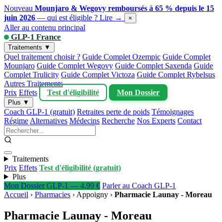
Nouveau
Mounjaro & Wegovy remboursés à 65 % depuis le 15
juin 2026
— qui est éligible ?
Lire →
×
Aller au contenu principal
GLP-1 France
Traitements ▼
Quel traitement choisir ?
Guide Complet Ozempic
Guide Complet
Mounjaro
Guide Complet Wegovy
Guide Complet Saxenda
Guide
Complet Trulicity
Guide Complet Victoza
Guide Complet Rybelsus
Autres Traitements
Prix
Effets
Test d'éligibilité
Mon Dossier
Plus ▼
Coach GLP-1 (gratuit)
Retraites perte de poids
Témoignages
Régime
Alternatives
Médecins
Recherche
Nos Experts
Contact
Traitements
Prix
Effets
Test d'éligibilité (gratuit)
Plus
Mon Dossier GLP-1 — 4,99 €
Parler au Coach GLP-1
Accueil
›
Pharmacies
›
Appoigny
›
Pharmacie Launay - Moreau
Pharmacie Launay - Moreau