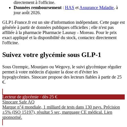
directement à l'officine.
Données remboursement
:
HAS
et
Assurance Maladie
, à
jour août 2026.
GLP1-France.fr est un site d'information indépendant. Cette page est
générée à partir de données publiques officielles ; elle n'est pas
affiliée à la pharmacie Pharmacie Launay - Moreau. Pour le prix
exact appliqué et la disponibilité du stock, contactez directement
l'officine.
Suivez votre glycémie sous GLP-1
Sous Ozempic, Mounjaro ou Wegovy, le suivi glycémique régulier
permet à votre médecin d'ajuster la dose et d'éviter les
hypoglycémies. Sinocare propose des lecteurs fiables à partir de 25
€.
Lecteur de glycémie · dès 25 €
Sinocare Safe AQ
Marque n°4 mondiale, 1 milliard de tests dans 130 pays. Précision
±5% (ISO 15197), résultat 5 sec, marquage CE médical. Lien
sponsorisé.