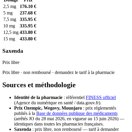
2,5 mg
176.10 €
5 mg
237.68 €
7,5 mg
335.95 €
10 mg
335.95 €
12,5 mg
433.80 €
15 mg
433.80 €
Saxenda
Prix libre
Prix libre · non remboursé · demandez le tarif à la pharmacie
Sources et méthodologie
Identité de la pharmacie
: référentiel
FINESS officiel
(Agence du numérique en santé / data.gouv.fr).
Prix Ozempic, Wegovy, Mounjaro
: prix réglementés
publiés à la
Base de données publique des médicaments
(arrêtés JO du 28 mai 2026, en vigueur au 15 juin 2026) —
identiques dans toutes les pharmacies françaises.
Saxenda
: prix libre, non remboursé — tarif à demander