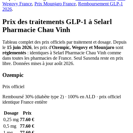
Wegovy France
,
Prix Mounjaro France
,
Remboursement GLP-1
2026
.
Prix des traitements GLP-1 à Selarl
Pharmacie Chau Vinh
Tableau complet des prix officiels par traitement et dosage. Depuis
le
15 juin 2026
, les prix d'
Ozempic, Wegovy et Mounjaro
sont
réglementés
: identiques à Selarl Pharmacie Chau Vinh comme
dans toutes les pharmacies de France. Seul Saxenda reste en prix
libre. Données mises à jour août 2026.
Ozempic
Prix officiel
Remboursé 30% (diabète type 2) · 100% en ALD · prix officiel
identique France entière
Dosage
Prix
0,25 mg
77.60 €
0,5 mg
77.60 €
1 mg
77.60 €