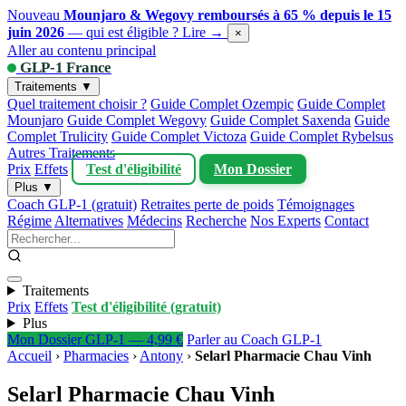
Nouveau
Mounjaro & Wegovy remboursés à 65 % depuis le 15
juin 2026
— qui est éligible ?
Lire →
×
Aller au contenu principal
GLP-1 France
Traitements ▼
Quel traitement choisir ?
Guide Complet Ozempic
Guide Complet
Mounjaro
Guide Complet Wegovy
Guide Complet Saxenda
Guide
Complet Trulicity
Guide Complet Victoza
Guide Complet Rybelsus
Autres Traitements
Prix
Effets
Test d'éligibilité
Mon Dossier
Plus ▼
Coach GLP-1 (gratuit)
Retraites perte de poids
Témoignages
Régime
Alternatives
Médecins
Recherche
Nos Experts
Contact
Traitements
Prix
Effets
Test d'éligibilité (gratuit)
Plus
Mon Dossier GLP-1 — 4,99 €
Parler au Coach GLP-1
Accueil
›
Pharmacies
›
Antony
›
Selarl Pharmacie Chau Vinh
Selarl Pharmacie Chau Vinh