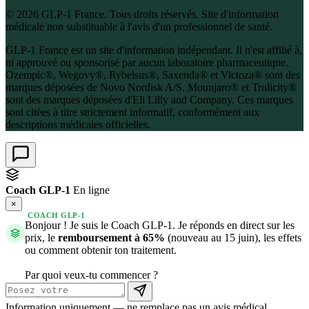
© 2026 GLP-1 France. Tous droits réservés. Site d'information
médicale non substituable à l'avis d'un professionnel de santé.
GLP-1 France est un site d'information indépendant. Il n'est affilié à,
ni approuvé ou sponsorisé par aucun laboratoire pharmaceutique.
Ozempic®, Wegovy®, Rybelsus®, Saxenda® et Victoza® sont des
marques déposées de Novo Nordisk A/S. Mounjaro® et Trulicity®
sont des marques déposées d'Eli Lilly and Company. Ces marques
sont citées à titre strictement informatif, conformément aux
descriptions médicales officielles.
Coach GLP-1
En ligne
×
COACH GLP-1
Bonjour ! Je suis le Coach GLP-1. Je réponds en direct sur les
prix, le
remboursement à 65%
(nouveau au 15 juin), les effets
ou comment obtenir ton traitement.
Par quoi veux-tu commencer ?
Information uniquement — ne remplace pas un avis médical.