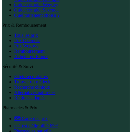
Guide complet Wegovy
Guide complet Saxenda
Quel traitement choisir ?
Prix & Remboursement
Tous les prix
Prix Ozempic
Prix Wegovy
Remboursement
Acheter en France
Sécurité & Suivi
Effets secondaires
Trouver un médecin
Recherche clinique
Alternatives naturelles
Régimes adaptés
Pharmacies & Prix
🗺️ Carte des prix
✅ Test d'éligibilité 65%
Pharmacies par ville