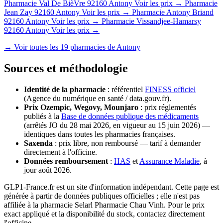
Pharmacie Val De BièVre
92160 Antony
Voir les prix →
Pharmacie
Jean Zay
92160 Antony
Voir les prix →
Pharmacie Antony Briand
92160 Antony
Voir les prix →
Pharmacie Vissandjee-Hamarsy
92160 Antony
Voir les prix →
→ Voir toutes les 19 pharmacies de Antony
Sources et méthodologie
Identité de la pharmacie
: référentiel
FINESS officiel
(Agence du numérique en santé / data.gouv.fr).
Prix Ozempic, Wegovy, Mounjaro
: prix réglementés
publiés à la
Base de données publique des médicaments
(arrêtés JO du 28 mai 2026, en vigueur au 15 juin 2026) —
identiques dans toutes les pharmacies françaises.
Saxenda
: prix libre, non remboursé — tarif à demander
directement à l'officine.
Données remboursement
:
HAS
et
Assurance Maladie
, à
jour août 2026.
GLP1-France.fr est un site d'information indépendant. Cette page est
générée à partir de données publiques officielles ; elle n'est pas
affiliée à la pharmacie Selarl Pharmacie Chau Vinh. Pour le prix
exact appliqué et la disponibilité du stock, contactez directement
l'officine.