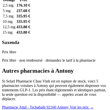
2,5 mg
176.10 €
5 mg
237.68 €
7,5 mg
335.95 €
10 mg
335.95 €
12,5 mg
433.80 €
15 mg
433.80 €
Saxenda
Prix libre
Prix libre · non remboursé · demandez le tarif à la pharmacie
Autres pharmacies à Antony
Si Selarl Pharmacie Chau Vinh est en rupture de stock, voici 5
pharmacies voisines à Antony qui peuvent également dispenser vos
traitements GLP-1. Les prix étant réglementés et identiques partout,
la seule question est la disponibilité — appelez avant de vous
déplacer.
Pharmacie Attal - Tschabath
92160 Antony
Voir les prix →