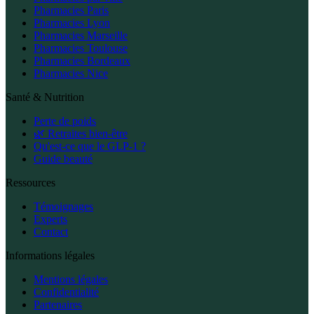
Pharmacies Paris
Pharmacies Lyon
Pharmacies Marseille
Pharmacies Toulouse
Pharmacies Bordeaux
Pharmacies Nice
Santé & Nutrition
Perte de poids
🌿 Retraites bien-être
Qu'est-ce que le GLP-1 ?
Guide beauté
Ressources
Témoignages
Experts
Contact
Informations légales
Mentions légales
Confidentialité
Partenaires