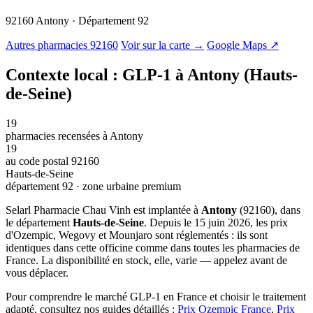
92160 Antony · Département 92
© OSM · CARTO |
MapLibre
Autres pharmacies 92160
Voir sur la carte →
Google Maps ↗
Contexte local : GLP-1 à Antony (Hauts-
de-Seine)
19
pharmacies recensées à Antony
19
au code postal 92160
Hauts-de-Seine
département 92 · zone urbaine premium
Selarl Pharmacie Chau Vinh est implantée à
Antony
(92160), dans
le département
Hauts-de-Seine
. Depuis le 15 juin 2026, les prix
d'Ozempic, Wegovy et Mounjaro sont réglementés : ils sont
identiques dans cette officine comme dans toutes les pharmacies de
France. La disponibilité en stock, elle, varie — appelez avant de
vous déplacer.
Pour comprendre le marché GLP-1 en France et choisir le traitement
adapté, consultez nos guides détaillés :
Prix Ozempic France
,
Prix