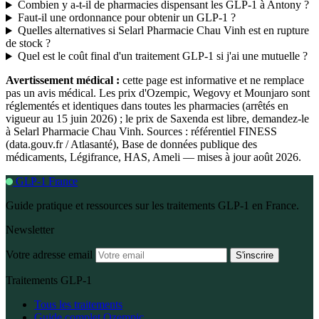
Combien y a-t-il de pharmacies dispensant les GLP-1 à Antony ?
Faut-il une ordonnance pour obtenir un GLP-1 ?
Quelles alternatives si Selarl Pharmacie Chau Vinh est en rupture
de stock ?
Quel est le coût final d'un traitement GLP-1 si j'ai une mutuelle ?
Avertissement médical :
cette page est informative et ne remplace
pas un avis médical. Les prix d'Ozempic, Wegovy et Mounjaro sont
réglementés et identiques dans toutes les pharmacies (arrêtés en
vigueur au 15 juin 2026) ; le prix de Saxenda est libre, demandez-le
à Selarl Pharmacie Chau Vinh. Sources : référentiel FINESS
(data.gouv.fr / Atlasanté), Base de données publique des
médicaments, Légifrance, HAS, Ameli — mises à jour août 2026.
GLP-1 France
Guide pratique et ressources sur les traitements GLP-1 en France.
Newsletter
Votre adresse email
S'inscrire
Traitements GLP-1
Tous les traitements
Guide complet Ozempic