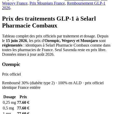
Wegovy France
,
Prix Mounjaro France
,
Remboursement GLP-1
2026
.
Prix des traitements GLP-1 à Selarl
Pharmacie Combaux
Tableau complet des prix officiels par traitement et dosage. Depuis
le
15 juin 2026
, les prix d'
Ozempic, Wegovy et Mounjaro
sont
réglementés
: identiques à Selarl Pharmacie Combaux comme dans
toutes les pharmacies de France. Seul Saxenda reste en prix libre.
Données mises à jour août 2026.
Ozempic
Prix officiel
Remboursé 30% (diabète type 2) · 100% en ALD · prix officiel
identique France entière
Dosage
Prix
0,25 mg
77.60 €
0,5 mg
77.60 €
1 mg
77.60 €