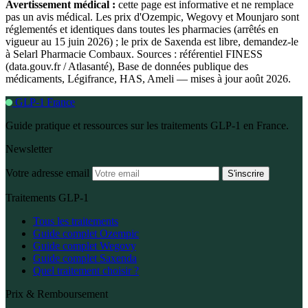
Avertissement médical :
cette page est informative et ne remplace
pas un avis médical. Les prix d'Ozempic, Wegovy et Mounjaro sont
réglementés et identiques dans toutes les pharmacies (arrêtés en
vigueur au 15 juin 2026) ; le prix de Saxenda est libre, demandez-le
à Selarl Pharmacie Combaux. Sources : référentiel FINESS
(data.gouv.fr / Atlasanté), Base de données publique des
médicaments, Légifrance, HAS, Ameli — mises à jour août 2026.
GLP-1 France
Guide pratique et ressources sur les traitements GLP-1 en France.
Newsletter
Votre adresse email
S'inscrire
Traitements GLP-1
Tous les traitements
Guide complet Ozempic
Guide complet Wegovy
Guide complet Saxenda
Quel traitement choisir ?
Prix & Remboursement