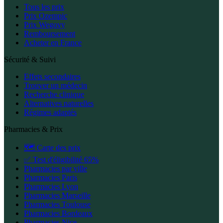
Tous les prix
Prix Ozempic
Prix Wegovy
Remboursement
Acheter en France
Sécurité & Suivi
Effets secondaires
Trouver un médecin
Recherche clinique
Alternatives naturelles
Régimes adaptés
Pharmacies & Prix
🗺️ Carte des prix
✅ Test d'éligibilité 65%
Pharmacies par ville
Pharmacies Paris
Pharmacies Lyon
Pharmacies Marseille
Pharmacies Toulouse
Pharmacies Bordeaux
Pharmacies Nice