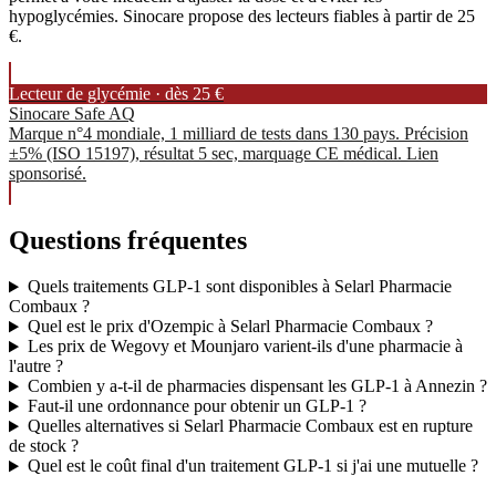
hypoglycémies. Sinocare propose des lecteurs fiables à partir de 25
€.
Lecteur de glycémie · dès 25 €
Sinocare Safe AQ
Marque n°4 mondiale, 1 milliard de tests dans 130 pays. Précision
±5% (ISO 15197), résultat 5 sec, marquage CE médical. Lien
sponsorisé.
Questions fréquentes
Quels traitements GLP-1 sont disponibles à Selarl Pharmacie
Combaux ?
Quel est le prix d'Ozempic à Selarl Pharmacie Combaux ?
Les prix de Wegovy et Mounjaro varient-ils d'une pharmacie à
l'autre ?
Combien y a-t-il de pharmacies dispensant les GLP-1 à Annezin ?
Faut-il une ordonnance pour obtenir un GLP-1 ?
Quelles alternatives si Selarl Pharmacie Combaux est en rupture
de stock ?
Quel est le coût final d'un traitement GLP-1 si j'ai une mutuelle ?