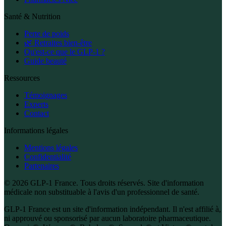
Santé & Nutrition
Perte de poids
🌿 Retraites bien-être
Qu'est-ce que le GLP-1 ?
Guide beauté
Ressources
Témoignages
Experts
Contact
Informations légales
Mentions légales
Confidentialité
Partenaires
© 2026 GLP-1 France. Tous droits réservés. Site d'information
médicale non substituable à l'avis d'un professionnel de santé.
GLP-1 France est un site d'information indépendant. Il n'est affilié à,
ni approuvé ou sponsorisé par aucun laboratoire pharmaceutique.