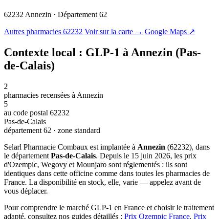
62232 Annezin · Département 62
© OSM · CARTO |
MapLibre
Autres pharmacies 62232
Voir sur la carte →
Google Maps ↗
Contexte local : GLP-1 à Annezin (Pas-
de-Calais)
2
pharmacies recensées à Annezin
5
au code postal 62232
Pas-de-Calais
département 62 · zone standard
Selarl Pharmacie Combaux est implantée à
Annezin
(62232), dans
le département
Pas-de-Calais
. Depuis le 15 juin 2026, les prix
d'Ozempic, Wegovy et Mounjaro sont réglementés : ils sont
identiques dans cette officine comme dans toutes les pharmacies de
France. La disponibilité en stock, elle, varie — appelez avant de
vous déplacer.
Pour comprendre le marché GLP-1 en France et choisir le traitement
adapté, consultez nos guides détaillés :
Prix Ozempic France
,
Prix