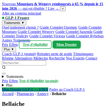
Nouveau
Mounjaro & Wegovy remboursés à 65 % depuis le 15
juin 2026
— qui est éligible ?
Lire →
×
Aller au contenu principal
GLP-1 France
Traitements ▼
Quel traitement choisir ?
Guide Complet Ozempic
Guide Complet
Mounjaro
Guide Complet Wegovy
Guide Complet Saxenda
Guide
Complet Trulicity
Guide Complet Victoza
Guide Complet Rybelsus
Autres Traitements
Prix
Effets
Test d'éligibilité
Mon Dossier
Plus ▼
Coach GLP-1 (gratuit)
Retraites perte de poids
Témoignages
Régime
Alternatives
Médecins
Recherche
Nos Experts
Contact
Traitements
Prix
Effets
Test d'éligibilité (gratuit)
Plus
Mon Dossier GLP-1 — 4,99 €
Parler au Coach GLP-1
Accueil
›
Pharmacies
›
Annecy
›
Bellaiche
Bellaiche