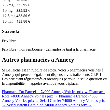
7,5 mg
335.95 €
10 mg
335.95 €
12,5 mg
433.80 €
15 mg
433.80 €
Saxenda
Prix libre
Prix libre · non remboursé · demandez le tarif à la pharmacie
Autres pharmacies à Annecy
Si Bellaiche est en rupture de stock, voici 5 pharmacies voisines à
Annecy qui peuvent également dispenser vos traitements GLP-1.
Les prix étant réglementés et identiques partout, la seule question est
la disponibilité — appelez avant de vous déplacer.
Pharmacie Du Parmelan
74000 Annecy
Voir les prix →
Pharmacie
Rota
74000 Annecy
Voir les prix →
Pharmacie Carnot
74000
Annecy
Voir les prix →
Selarl Camier
74000 Annecy
Voir les prix
→
Selarl Baretti Geraldine
74000 Annecy
Voir les prix →