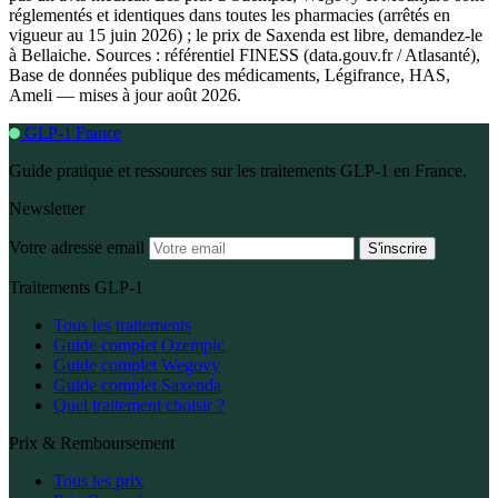
réglementés et identiques dans toutes les pharmacies (arrêtés en
vigueur au 15 juin 2026) ; le prix de Saxenda est libre, demandez-le
à Bellaiche. Sources : référentiel FINESS (data.gouv.fr / Atlasanté),
Base de données publique des médicaments, Légifrance, HAS,
Ameli — mises à jour août 2026.
GLP-1 France
Guide pratique et ressources sur les traitements GLP-1 en France.
Newsletter
Votre adresse email
S'inscrire
Traitements GLP-1
Tous les traitements
Guide complet Ozempic
Guide complet Wegovy
Guide complet Saxenda
Quel traitement choisir ?
Prix & Remboursement
Tous les prix