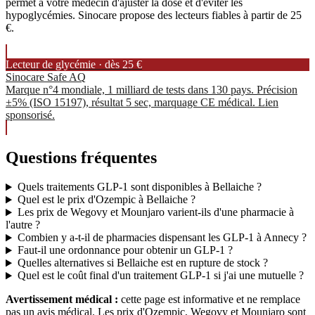
permet à votre médecin d'ajuster la dose et d'éviter les
hypoglycémies. Sinocare propose des lecteurs fiables à partir de 25
€.
Lecteur de glycémie · dès 25 €
Sinocare Safe AQ
Marque n°4 mondiale, 1 milliard de tests dans 130 pays. Précision
±5% (ISO 15197), résultat 5 sec, marquage CE médical. Lien
sponsorisé.
Questions fréquentes
Quels traitements GLP-1 sont disponibles à Bellaiche ?
Quel est le prix d'Ozempic à Bellaiche ?
Les prix de Wegovy et Mounjaro varient-ils d'une pharmacie à
l'autre ?
Combien y a-t-il de pharmacies dispensant les GLP-1 à Annecy ?
Faut-il une ordonnance pour obtenir un GLP-1 ?
Quelles alternatives si Bellaiche est en rupture de stock ?
Quel est le coût final d'un traitement GLP-1 si j'ai une mutuelle ?
Avertissement médical :
cette page est informative et ne remplace
pas un avis médical. Les prix d'Ozempic, Wegovy et Mounjaro sont