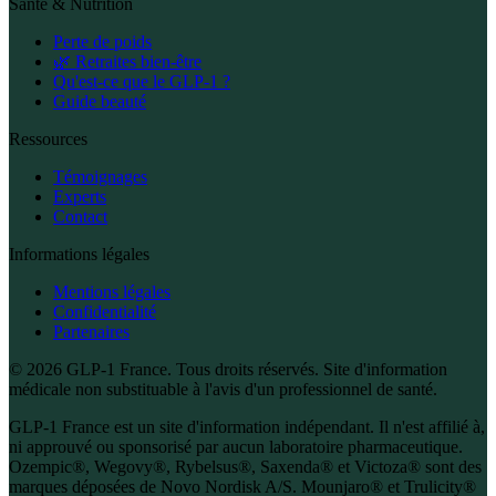
Santé & Nutrition
Perte de poids
🌿 Retraites bien-être
Qu'est-ce que le GLP-1 ?
Guide beauté
Ressources
Témoignages
Experts
Contact
Informations légales
Mentions légales
Confidentialité
Partenaires
© 2026 GLP-1 France. Tous droits réservés. Site d'information
médicale non substituable à l'avis d'un professionnel de santé.
GLP-1 France est un site d'information indépendant. Il n'est affilié à,
ni approuvé ou sponsorisé par aucun laboratoire pharmaceutique.
Ozempic®, Wegovy®, Rybelsus®, Saxenda® et Victoza® sont des
marques déposées de Novo Nordisk A/S. Mounjaro® et Trulicity®