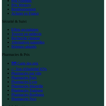
Prix Ozempic
Prix Wegovy
Remboursement
Acheter en France
Sécurité & Suivi
Effets secondaires
Trouver un médecin
Recherche clinique
Alternatives naturelles
Régimes adaptés
Pharmacies & Prix
🗺️ Carte des prix
✅ Test d'éligibilité 65%
Pharmacies par ville
Pharmacies Paris
Pharmacies Lyon
Pharmacies Marseille
Pharmacies Toulouse
Pharmacies Bordeaux
Pharmacies Nice