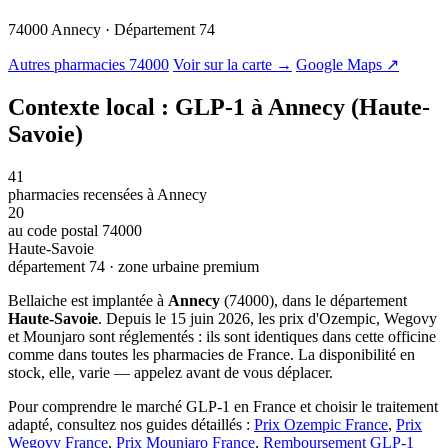
74000 Annecy · Département 74
© OSM · CARTO |
MapLibre
Autres pharmacies 74000
Voir sur la carte →
Google Maps ↗
Contexte local : GLP-1 à Annecy (Haute-
Savoie)
41
pharmacies recensées à Annecy
20
au code postal 74000
Haute-Savoie
département 74 · zone urbaine premium
Bellaiche est implantée à
Annecy
(74000), dans le département
Haute-Savoie
. Depuis le 15 juin 2026, les prix d'Ozempic, Wegovy
et Mounjaro sont réglementés : ils sont identiques dans cette officine
comme dans toutes les pharmacies de France. La disponibilité en
stock, elle, varie — appelez avant de vous déplacer.
Pour comprendre le marché GLP-1 en France et choisir le traitement
adapté, consultez nos guides détaillés :
Prix Ozempic France
,
Prix
Wegovy France
,
Prix Mounjaro France
,
Remboursement GLP-1