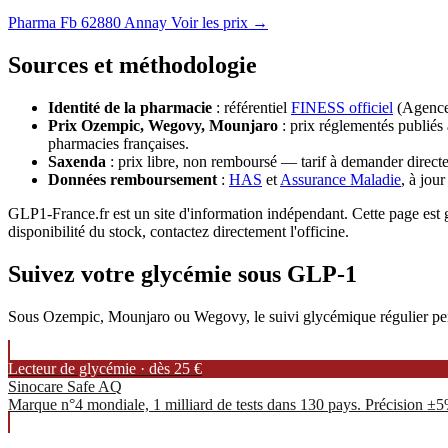
Pharma Fb
62880 Annay
Voir les prix →
Sources et méthodologie
Identité de la pharmacie
: référentiel
FINESS officiel
(Agence 
Prix Ozempic, Wegovy, Mounjaro
: prix réglementés publiés 
pharmacies françaises.
Saxenda
: prix libre, non remboursé — tarif à demander directe
Données remboursement
:
HAS
et
Assurance Maladie
, à jou
GLP1-France.fr est un site d'information indépendant. Cette page est gé
disponibilité du stock, contactez directement l'officine.
Suivez votre glycémie sous GLP-1
Sous Ozempic, Mounjaro ou Wegovy, le suivi glycémique régulier permet
Lecteur de glycémie · dès 25 €
Sinocare Safe AQ
Marque n°4 mondiale, 1 milliard de tests dans 130 pays. Précision ±