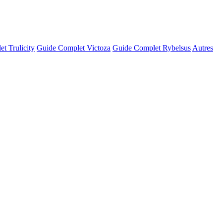
t Trulicity
Guide Complet Victoza
Guide Complet Rybelsus
Autres
© OSM · CARTO |
MapLibre