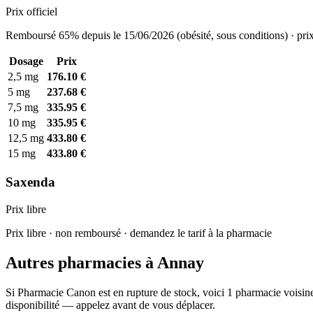
Prix officiel
Remboursé 65% depuis le 15/06/2026 (obésité, sous conditions) · prix
Dosage
Prix
2,5 mg
176.10 €
5 mg
237.68 €
7,5 mg
335.95 €
10 mg
335.95 €
12,5 mg
433.80 €
15 mg
433.80 €
Saxenda
Prix libre
Prix libre · non remboursé · demandez le tarif à la pharmacie
Autres pharmacies à Annay
Si Pharmacie Canon est en rupture de stock, voici 1 pharmacie voisine
disponibilité — appelez avant de vous déplacer.