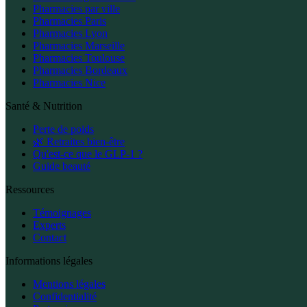
Pharmacies par ville
Pharmacies Paris
Pharmacies Lyon
Pharmacies Marseille
Pharmacies Toulouse
Pharmacies Bordeaux
Pharmacies Nice
Santé & Nutrition
Perte de poids
🌿 Retraites bien-être
Qu'est-ce que le GLP-1 ?
Guide beauté
Ressources
Témoignages
Experts
Contact
Informations légales
Mentions légales
Confidentialité