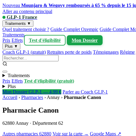
Nouveau
Mounjaro & Wegovy remboursés à 65 % depuis le 15 ju
Aller au contenu principal
GLP-1 France
Traitements ▼
Quel traitement choisir ?
Guide Complet Ozempic
Guide Complet Mo
Traitements
Prix
Effets
Test d'éligibilité
Mon Dossier
Plus ▼
Coach GLP-1 (gratuit)
Retraites perte de poids
Témoignages
Régime
Traitements
Prix
Effets
Test d'éligibilité (gratuit)
Plus
Mon Dossier GLP-1 — 4,99 €
Parler au Coach GLP-1
Accueil
›
Pharmacies
›
Annay
›
Pharmacie Canon
Pharmacie Canon
62880 Annay · Département 62
Autres pharmacies 62880
Voir sur la carte →
Google Maps ↗