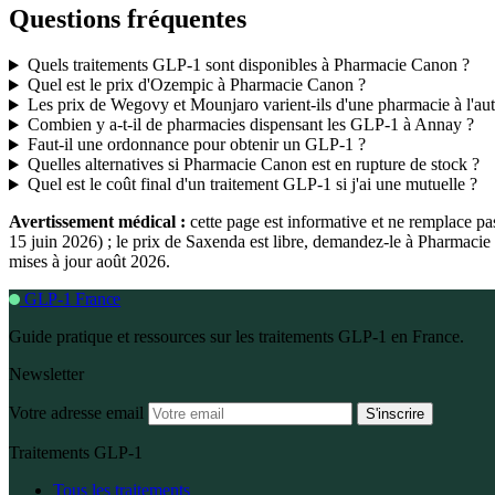
Questions fréquentes
Quels traitements GLP-1 sont disponibles à Pharmacie Canon ?
Quel est le prix d'Ozempic à Pharmacie Canon ?
Les prix de Wegovy et Mounjaro varient-ils d'une pharmacie à l'aut
Combien y a-t-il de pharmacies dispensant les GLP-1 à Annay ?
Faut-il une ordonnance pour obtenir un GLP-1 ?
Quelles alternatives si Pharmacie Canon est en rupture de stock ?
Quel est le coût final d'un traitement GLP-1 si j'ai une mutuelle ?
Avertissement médical :
cette page est informative et ne remplace p
15 juin 2026) ; le prix de Saxenda est libre, demandez-le à Pharmac
mises à jour août 2026.
GLP-1 France
Guide pratique et ressources sur les traitements GLP-1 en France.
Newsletter
Votre adresse email
S'inscrire
Traitements GLP-1
Tous les traitements