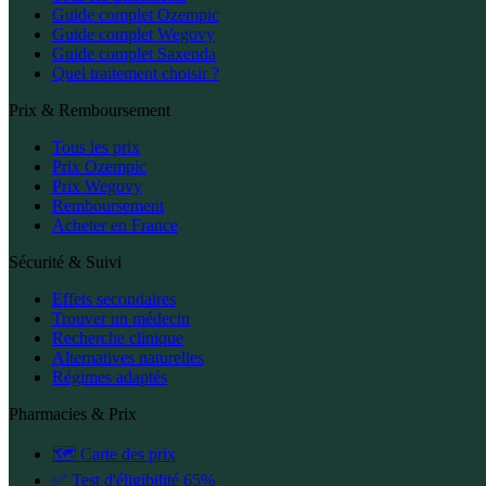
Guide complet Ozempic
Guide complet Wegovy
Guide complet Saxenda
Quel traitement choisir ?
Prix & Remboursement
Tous les prix
Prix Ozempic
Prix Wegovy
Remboursement
Acheter en France
Sécurité & Suivi
Effets secondaires
Trouver un médecin
Recherche clinique
Alternatives naturelles
Régimes adaptés
Pharmacies & Prix
🗺️ Carte des prix
✅ Test d'éligibilité 65%