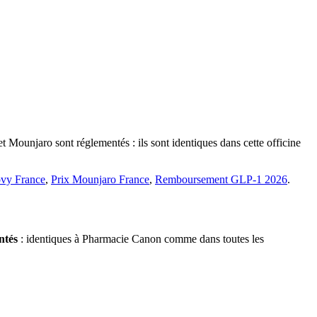
 Mounjaro sont réglementés : ils sont identiques dans cette officine
vy France
,
Prix Mounjaro France
,
Remboursement GLP-1 2026
.
ntés
: identiques à Pharmacie Canon comme dans toutes les