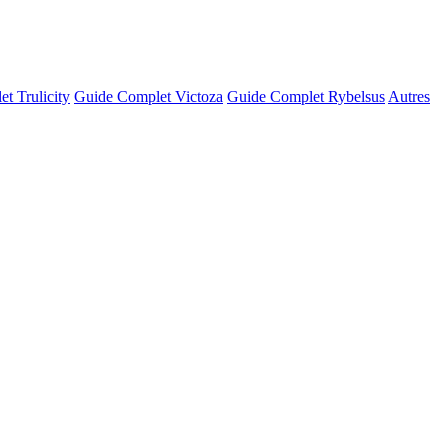
t Trulicity
Guide Complet Victoza
Guide Complet Rybelsus
Autres
© OSM · CARTO |
MapLibre