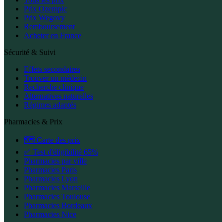
Prix Ozempic
Prix Wegovy
Remboursement
Acheter en France
Sécurité & Suivi
Effets secondaires
Trouver un médecin
Recherche clinique
Alternatives naturelles
Régimes adaptés
Pharmacies & Prix
🗺️ Carte des prix
✅ Test d'éligibilité 65%
Pharmacies par ville
Pharmacies Paris
Pharmacies Lyon
Pharmacies Marseille
Pharmacies Toulouse
Pharmacies Bordeaux
Pharmacies Nice