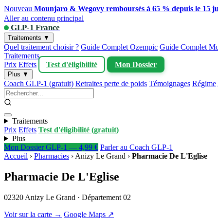
Nouveau
Mounjaro & Wegovy remboursés à 65 % depuis le 15 ju
Aller au contenu principal
GLP-1 France
Traitements ▼
Quel traitement choisir ?
Guide Complet Ozempic
Guide Complet Mo
Traitements
Prix
Effets
Test d'éligibilité
Mon Dossier
Plus ▼
Coach GLP-1 (gratuit)
Retraites perte de poids
Témoignages
Régime
Traitements
Prix
Effets
Test d'éligibilité (gratuit)
Plus
Mon Dossier GLP-1 — 4,99 €
Parler au Coach GLP-1
Accueil
›
Pharmacies
›
Anizy Le Grand
›
Pharmacie De L'Eglise
Pharmacie De L'Eglise
02320 Anizy Le Grand · Département 02
Voir sur la carte →
Google Maps ↗