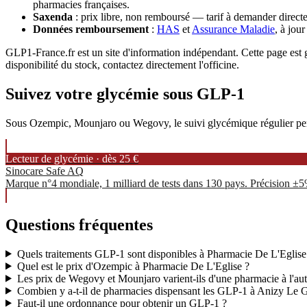
pharmacies françaises.
Saxenda
: prix libre, non remboursé — tarif à demander directe
Données remboursement
:
HAS
et
Assurance Maladie
, à jou
GLP1-France.fr est un site d'information indépendant. Cette page est gé
disponibilité du stock, contactez directement l'officine.
Suivez votre glycémie sous GLP-1
Sous Ozempic, Mounjaro ou Wegovy, le suivi glycémique régulier permet
Lecteur de glycémie · dès 25 €
Sinocare Safe AQ
Marque n°4 mondiale, 1 milliard de tests dans 130 pays. Précision ±
Questions fréquentes
Quels traitements GLP-1 sont disponibles à Pharmacie De L'Eglise
Quel est le prix d'Ozempic à Pharmacie De L'Eglise ?
Les prix de Wegovy et Mounjaro varient-ils d'une pharmacie à l'aut
Combien y a-t-il de pharmacies dispensant les GLP-1 à Anizy Le 
Faut-il une ordonnance pour obtenir un GLP-1 ?