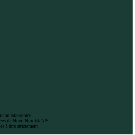
aucun laboratoire
ées de Novo Nordisk A/S.
 à titre strictement