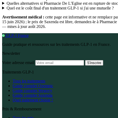
Quelles alternatives si Pharmacie De L'Eglise est en rupture de sto
Quel est le coût final d'un traitement GLP-1 si j'ai une mutuelle ?
Avertissement médical :
cette page est informative et ne remplace p
15 juin 2026) ; le prix de Saxenda est libre, demandez-le à Pharmaci
— mises à jour août 2026.
GLP-1 France
Guide pratique et ressources sur les traitements GLP-1 en France.
Newsletter
Votre adresse email
S'inscrire
Traitements GLP-1
Tous les traitements
Guide complet Ozempic
Guide complet Wegovy
Guide complet Saxenda
Quel traitement choisir ?
Prix & Remboursement
Tous les prix