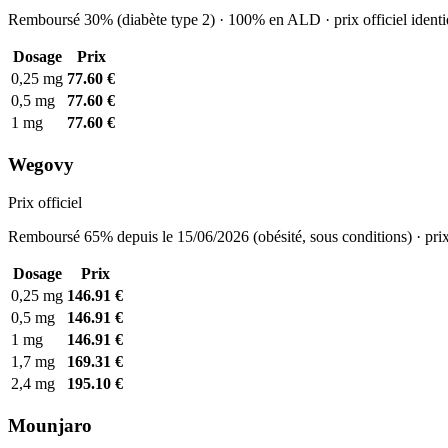
Remboursé 30% (diabète type 2) · 100% en ALD · prix officiel identi
Dosage
Prix
0,25 mg
77.60 €
0,5 mg
77.60 €
1 mg
77.60 €
Wegovy
Prix officiel
Remboursé 65% depuis le 15/06/2026 (obésité, sous conditions) · prix
Dosage
Prix
0,25 mg
146.91 €
0,5 mg
146.91 €
1 mg
146.91 €
1,7 mg
169.31 €
2,4 mg
195.10 €
Mounjaro