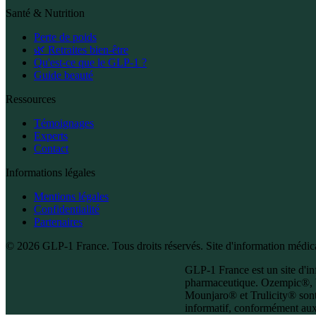
Santé & Nutrition
Perte de poids
🌿 Retraites bien-être
Qu'est-ce que le GLP-1 ?
Guide beauté
Ressources
Témoignages
Experts
Contact
Informations légales
Mentions légales
Confidentialité
Partenaires
© 2026 GLP-1 France. Tous droits réservés. Site d'information médical
GLP-1 France est un site d'inf
pharmaceutique. Ozempic®, 
Mounjaro® et Trulicity® sont
informatif, conformément aux 