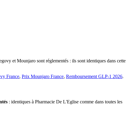
egovy et Mounjaro sont réglementés : ils sont identiques dans cette
vy France
,
Prix Mounjaro France
,
Remboursement GLP-1 2026
.
ntés
: identiques à Pharmacie De L'Eglise comme dans toutes les