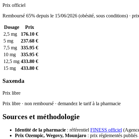
Prix officiel
Remboursé 65% depuis le 15/06/2026 (obésité, sous conditions) · prix
Dosage
Prix
2,5 mg
176.10 €
5 mg
237.68 €
7,5 mg
335.95 €
10 mg
335.95 €
12,5 mg
433.80 €
15 mg
433.80 €
Saxenda
Prix libre
Prix libre · non remboursé · demandez le tarif à la pharmacie
Sources et méthodologie
Identité de la pharmacie
: référentiel
FINESS officiel
(Agence 
Prix Ozempic, Wegovy, Mounjaro
: prix réglementés publiés 