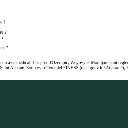
e ?
re ?
 ?
ock ?
as un avis médical. Les prix d'Ozempic, Wegovy et Mounjaro sont régleme
e Saint Ausone. Sources : référentiel FINESS (data.gouv.fr / Atlasant