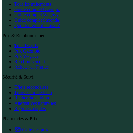
Tous les traitements
Guide complet Ozempic
Guide complet Wegovy
Guide complet Saxenda
Quel traitement choisir ?
Prix & Remboursement
Tous les prix
Prix Ozempic
Prix Wegovy
Remboursement
Acheter en France
Sécurité & Suivi
Effets secondaires
Trouver un médecin
Recherche clinique
Alternatives naturelles
Régimes adaptés
Pharmacies & Prix
🗺️ Carte des prix