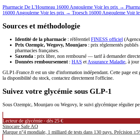
Pharmacie De L'Houmeau
16000 Angouleme
Voir les prix →
Pharma
16000 Angouleme
Voir les prix →
Troesch
16000 Angouleme
Voir l
Sources et méthodologie
Identité de la pharmacie
: référentiel
FINESS officiel
(Agence 
Prix Ozempic, Wegovy, Mounjaro
: prix réglementés publiés 
pharmacies françaises.
Saxenda
: prix libre, non remboursé — tarif à demander directe
Données remboursement
:
HAS
et
Assurance Maladie
, à jou
GLP1-France.fr est un site d'information indépendant. Cette page est gé
la disponibilité du stock, contactez directement l'officine.
Suivez votre glycémie sous GLP-1
Sous Ozempic, Mounjaro ou Wegovy, le suivi glycémique régulier permet
Lecteur de glycémie · dès 25 €
Sinocare Safe AQ
Marque n°4 mondiale, 1 milliard de tests dans 130 pays. Précision ±