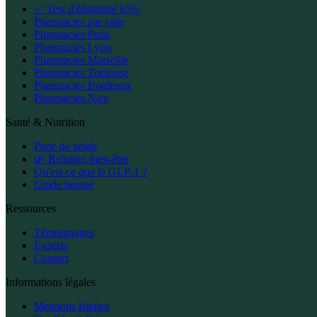
✅ Test d'éligibilité 65%
Pharmacies par ville
Pharmacies Paris
Pharmacies Lyon
Pharmacies Marseille
Pharmacies Toulouse
Pharmacies Bordeaux
Pharmacies Nice
Santé & Nutrition
Perte de poids
🌿 Retraites bien-être
Qu'est-ce que le GLP-1 ?
Guide beauté
Ressources
Témoignages
Experts
Contact
Informations légales
Mentions légales