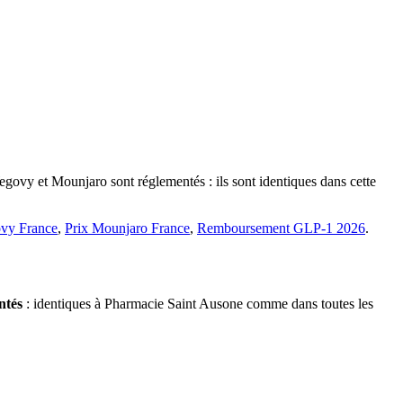
egovy et Mounjaro sont réglementés : ils sont identiques dans cette
vy France
,
Prix Mounjaro France
,
Remboursement GLP-1 2026
.
ntés
: identiques à Pharmacie Saint Ausone comme dans toutes les