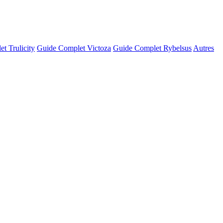
t Trulicity
Guide Complet Victoza
Guide Complet Rybelsus
Autres
© OSM · CARTO |
MapLibre