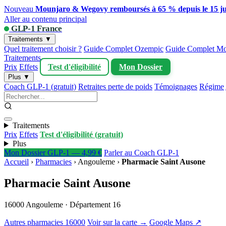
Nouveau
Mounjaro & Wegovy remboursés à 65 % depuis le 15 ju
Aller au contenu principal
GLP-1 France
Traitements ▼
Quel traitement choisir ?
Guide Complet Ozempic
Guide Complet Mo
Traitements
Prix
Effets
Test d'éligibilité
Mon Dossier
Plus ▼
Coach GLP-1 (gratuit)
Retraites perte de poids
Témoignages
Régime
Traitements
Prix
Effets
Test d'éligibilité (gratuit)
Plus
Mon Dossier GLP-1 — 4,99 €
Parler au Coach GLP-1
Accueil
›
Pharmacies
›
Angouleme
›
Pharmacie Saint Ausone
Pharmacie Saint Ausone
16000 Angouleme · Département 16
Autres pharmacies 16000
Voir sur la carte →
Google Maps ↗