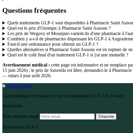
Questions fréquentes
Quels traitements GLP-1 sont disponibles à Pharmacie Saint Auson
Quel est le prix d'Ozempic à Pharmacie Saint Ausone ?
Les prix de Wegovy et Mounjaro varient-ils d'une pharmacie à l'aut
Combien y a-t-il de pharmacies dispensant les GLP-1 à Angouleme
Faut-il une ordonnance pour obtenir un GLP-1 ?
Quelles alternatives si Pharmacie Saint Ausone est en rupture de st
Quel est le coût final d'un traitement GLP-1 si j'ai une mutuelle ?
Avertissement médical :
cette page est informative et ne remplace p
15 juin 2026) ; le prix de Saxenda est libre, demandez-le à Pharmaci
— mises à jour août 2026.
GLP-1 France
Guide pratique et ressources sur les traitements GLP-1 en France.
Newsletter
Votre adresse email
S'inscrire
Traitements GLP-1