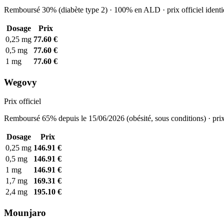
Remboursé 30% (diabète type 2) · 100% en ALD · prix officiel identi
Dosage
Prix
0,25 mg
77.60 €
0,5 mg
77.60 €
1 mg
77.60 €
Wegovy
Prix officiel
Remboursé 65% depuis le 15/06/2026 (obésité, sous conditions) · prix
Dosage
Prix
0,25 mg
146.91 €
0,5 mg
146.91 €
1 mg
146.91 €
1,7 mg
169.31 €
2,4 mg
195.10 €
Mounjaro