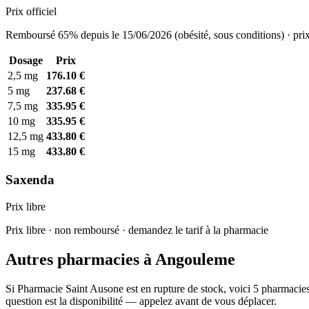
Prix officiel
Remboursé 65% depuis le 15/06/2026 (obésité, sous conditions) · prix
Dosage
Prix
2,5 mg
176.10 €
5 mg
237.68 €
7,5 mg
335.95 €
10 mg
335.95 €
12,5 mg
433.80 €
15 mg
433.80 €
Saxenda
Prix libre
Prix libre · non remboursé · demandez le tarif à la pharmacie
Autres pharmacies à Angouleme
Si Pharmacie Saint Ausone est en rupture de stock, voici 5 pharmacies
question est la disponibilité — appelez avant de vous déplacer.