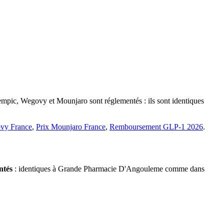
zempic, Wegovy et Mounjaro sont réglementés : ils sont identiques
vy France
,
Prix Mounjaro France
,
Remboursement GLP-1 2026
.
ntés
: identiques à Grande Pharmacie D'Angouleme comme dans