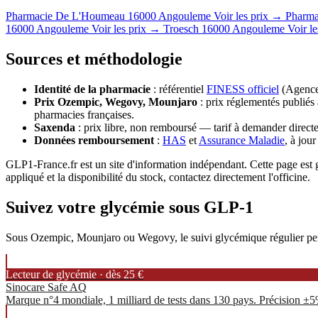
Pharmacie De L'Houmeau
16000 Angouleme
Voir les prix →
Pharma
16000 Angouleme
Voir les prix →
Troesch
16000 Angouleme
Voir l
Sources et méthodologie
Identité de la pharmacie
: référentiel
FINESS officiel
(Agence 
Prix Ozempic, Wegovy, Mounjaro
: prix réglementés publiés 
pharmacies françaises.
Saxenda
: prix libre, non remboursé — tarif à demander directe
Données remboursement
:
HAS
et
Assurance Maladie
, à jou
GLP1-France.fr est un site d'information indépendant. Cette page est g
appliqué et la disponibilité du stock, contactez directement l'officine.
Suivez votre glycémie sous GLP-1
Sous Ozempic, Mounjaro ou Wegovy, le suivi glycémique régulier permet
Lecteur de glycémie · dès 25 €
Sinocare Safe AQ
Marque n°4 mondiale, 1 milliard de tests dans 130 pays. Précision ±