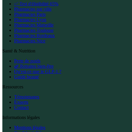
✅ Test d'éligibilité 65%
Pharmacies par ville
Pharmacies Paris
Pharmacies Lyon
Pharmacies Marseille
Pharmacies Toulouse
Pharmacies Bordeaux
Pharmacies Nice
Santé & Nutrition
Perte de poids
🌿 Retraites bien-être
Qu'est-ce que le GLP-1 ?
Guide beauté
Ressources
Témoignages
Experts
Contact
Informations légales
Mentions légales