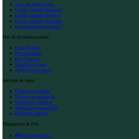
Tous les traitements
Guide complet Ozempic
Guide complet Wegovy
Guide complet Saxenda
Quel traitement choisir ?
Prix & Remboursement
Tous les prix
Prix Ozempic
Prix Wegovy
Remboursement
Acheter en France
Sécurité & Suivi
Effets secondaires
Trouver un médecin
Recherche clinique
Alternatives naturelles
Régimes adaptés
Pharmacies & Prix
🗺️ Carte des prix