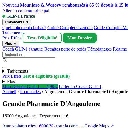
Nouveau
Mounjaro & Wegovy remboursés à 65 % depuis le 15 ju
Aller au contenu principal
GLP-1 France
Traitements ▼
Quel traitement choisir ?
Guide Complet Ozempic
Guide Complet Mo
Traitements
Prix
Effets
Test d'éligibilité
Mon Dossier
Plus ▼
Coach GLP-1 (gratuit)
Retraites perte de poids
Témoignages
Régime
Traitements
Prix
Effets
Test d'éligibilité (gratuit)
Plus
Mon Dossier GLP-1 — 4,99 €
Parler au Coach GLP-1
Accueil
›
Pharmacies
›
Angouleme
›
Grande Pharmacie D'Angoul
Grande Pharmacie D'Angouleme
16000 Angouleme · Département 16
Autres pharmacies 16000
Voir sur la carte →
Google Maps ↗