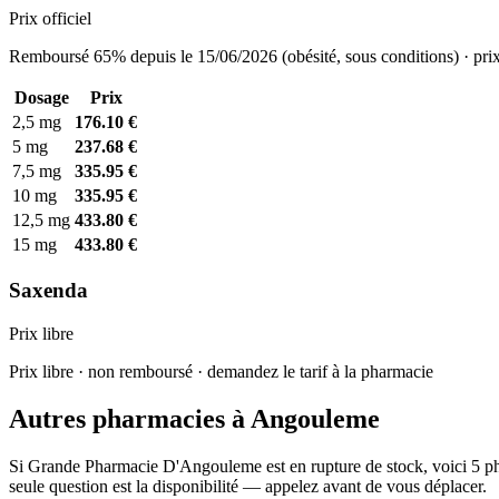
Prix officiel
Remboursé 65% depuis le 15/06/2026 (obésité, sous conditions) · prix
Dosage
Prix
2,5 mg
176.10 €
5 mg
237.68 €
7,5 mg
335.95 €
10 mg
335.95 €
12,5 mg
433.80 €
15 mg
433.80 €
Saxenda
Prix libre
Prix libre · non remboursé · demandez le tarif à la pharmacie
Autres pharmacies à Angouleme
Si Grande Pharmacie D'Angouleme est en rupture de stock, voici 5 pha
seule question est la disponibilité — appelez avant de vous déplacer.