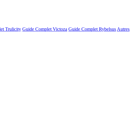
t Trulicity
Guide Complet Victoza
Guide Complet Rybelsus
Autres
© OSM · CARTO |
MapLibre