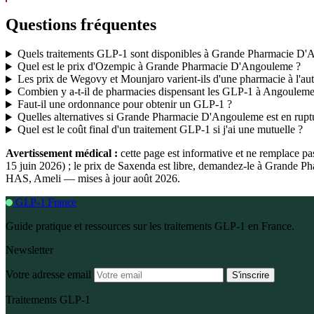
Questions fréquentes
Quels traitements GLP-1 sont disponibles à Grande Pharmacie D'
Quel est le prix d'Ozempic à Grande Pharmacie D'Angouleme ?
Les prix de Wegovy et Mounjaro varient-ils d'une pharmacie à l'aut
Combien y a-t-il de pharmacies dispensant les GLP-1 à Angouleme
Faut-il une ordonnance pour obtenir un GLP-1 ?
Quelles alternatives si Grande Pharmacie D'Angouleme est en ruptu
Quel est le coût final d'un traitement GLP-1 si j'ai une mutuelle ?
Avertissement médical :
cette page est informative et ne remplace p
15 juin 2026) ; le prix de Saxenda est libre, demandez-le à Grande P
HAS, Ameli — mises à jour août 2026.
GLP-1 France
Guide pratique et ressources sur les traitements GLP-1 en France.
Newsletter
Votre adresse email
S'inscrire
Traitements GLP-1