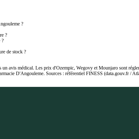
Angouleme ?
re ?
 ?
re de stock ?
as un avis médical. Les prix d'Ozempic, Wegovy et Mounjaro sont régleme
harmacie D'Angouleme. Sources : référentiel FINESS (data.gouv.fr / At