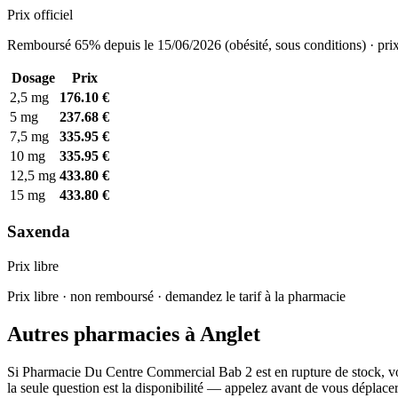
Prix officiel
Remboursé 65% depuis le 15/06/2026 (obésité, sous conditions) · prix
Dosage
Prix
2,5 mg
176.10 €
5 mg
237.68 €
7,5 mg
335.95 €
10 mg
335.95 €
12,5 mg
433.80 €
15 mg
433.80 €
Saxenda
Prix libre
Prix libre · non remboursé · demandez le tarif à la pharmacie
Autres pharmacies à Anglet
Si Pharmacie Du Centre Commercial Bab 2 est en rupture de stock, voi
la seule question est la disponibilité — appelez avant de vous déplacer