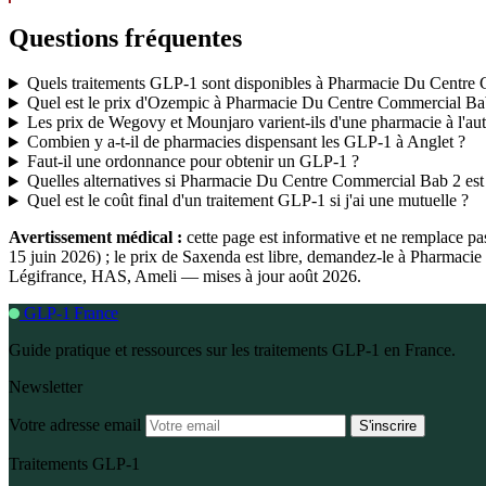
Questions fréquentes
Quels traitements GLP-1 sont disponibles à Pharmacie Du Centre
Quel est le prix d'Ozempic à Pharmacie Du Centre Commercial Ba
Les prix de Wegovy et Mounjaro varient-ils d'une pharmacie à l'aut
Combien y a-t-il de pharmacies dispensant les GLP-1 à Anglet ?
Faut-il une ordonnance pour obtenir un GLP-1 ?
Quelles alternatives si Pharmacie Du Centre Commercial Bab 2 est 
Quel est le coût final d'un traitement GLP-1 si j'ai une mutuelle ?
Avertissement médical :
cette page est informative et ne remplace p
15 juin 2026) ; le prix de Saxenda est libre, demandez-le à Pharmaci
Légifrance, HAS, Ameli — mises à jour août 2026.
GLP-1 France
Guide pratique et ressources sur les traitements GLP-1 en France.
Newsletter
Votre adresse email
S'inscrire
Traitements GLP-1