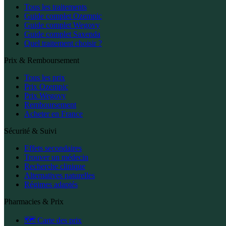
Tous les traitements
Guide complet Ozempic
Guide complet Wegovy
Guide complet Saxenda
Quel traitement choisir ?
Prix & Remboursement
Tous les prix
Prix Ozempic
Prix Wegovy
Remboursement
Acheter en France
Sécurité & Suivi
Effets secondaires
Trouver un médecin
Recherche clinique
Alternatives naturelles
Régimes adaptés
Pharmacies & Prix
🗺️ Carte des prix