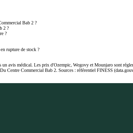
 Commercial Bab 2 ?
b 2 ?
re ?
en rupture de stock ?
as un avis médical. Les prix d'Ozempic, Wegovy et Mounjaro sont régleme
e Du Centre Commercial Bab 2. Sources : référentiel FINESS (data.gouv