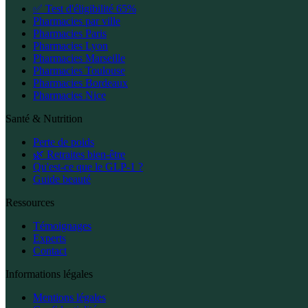
✅ Test d'éligibilité 65%
Pharmacies par ville
Pharmacies Paris
Pharmacies Lyon
Pharmacies Marseille
Pharmacies Toulouse
Pharmacies Bordeaux
Pharmacies Nice
Santé & Nutrition
Perte de poids
🌿 Retraites bien-être
Qu'est-ce que le GLP-1 ?
Guide beauté
Ressources
Témoignages
Experts
Contact
Informations légales
Mentions légales