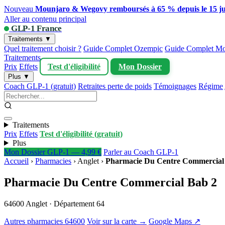
Nouveau
Mounjaro & Wegovy remboursés à 65 % depuis le 15 ju
Aller au contenu principal
GLP-1 France
Traitements ▼
Quel traitement choisir ?
Guide Complet Ozempic
Guide Complet Mo
Traitements
Prix
Effets
Test d'éligibilité
Mon Dossier
Plus ▼
Coach GLP-1 (gratuit)
Retraites perte de poids
Témoignages
Régime
Traitements
Prix
Effets
Test d'éligibilité (gratuit)
Plus
Mon Dossier GLP-1 — 4,99 €
Parler au Coach GLP-1
Accueil
›
Pharmacies
›
Anglet
›
Pharmacie Du Centre Commercial
Pharmacie Du Centre Commercial Bab 2
64600 Anglet · Département 64
Autres pharmacies 64600
Voir sur la carte →
Google Maps ↗