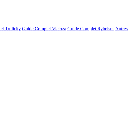
t Trulicity
Guide Complet Victoza
Guide Complet Rybelsus
Autres
© OSM · CARTO |
MapLibre