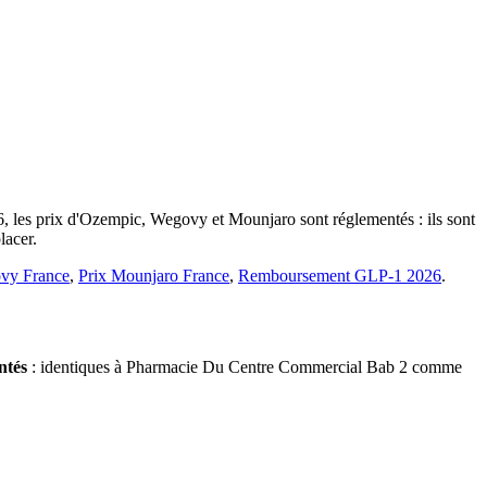
6, les prix d'Ozempic, Wegovy et Mounjaro sont réglementés : ils sont
lacer.
vy France
,
Prix Mounjaro France
,
Remboursement GLP-1 2026
.
ntés
: identiques à Pharmacie Du Centre Commercial Bab 2 comme