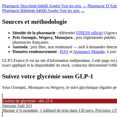
Pharmacie Stocchetti
64600 Anglet
Voir les prix →
Pharmacie D'Arit
Pharmacie Bildstein
64600 Anglet
Voir les prix →
Sources et méthodologie
Identité de la pharmacie
: référentiel
FINESS officiel
(Agence 
Prix Ozempic, Wegovy, Mounjaro
: prix réglementés publiés 
pharmacies françaises.
Saxenda
: prix libre, non remboursé — tarif à demander directe
Données remboursement
:
HAS
et
Assurance Maladie
, à jou
GLP1-France.fr est un site d'information indépendant. Cette page est g
exact appliqué et la disponibilité du stock, contactez directement l'offi
Suivez votre glycémie sous GLP-1
Sous Ozempic, Mounjaro ou Wegovy, le suivi glycémique régulier permet
Lecteur de glycémie · dès 25 €
Sinocare Safe AQ
Marque n°4 mondiale, 1 milliard de tests dans 130 pays. Précision ±