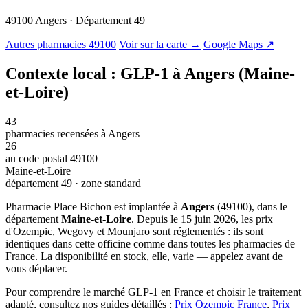
49100 Angers · Département 49
© OSM · CARTO |
MapLibre
Autres pharmacies 49100
Voir sur la carte →
Google Maps ↗
Contexte local : GLP-1 à Angers (Maine-
et-Loire)
43
pharmacies recensées à Angers
26
au code postal 49100
Maine-et-Loire
département 49 · zone standard
Pharmacie Place Bichon est implantée à
Angers
(49100), dans le
département
Maine-et-Loire
. Depuis le 15 juin 2026, les prix
d'Ozempic, Wegovy et Mounjaro sont réglementés : ils sont
identiques dans cette officine comme dans toutes les pharmacies de
France. La disponibilité en stock, elle, varie — appelez avant de
vous déplacer.
Pour comprendre le marché GLP-1 en France et choisir le traitement
adapté, consultez nos guides détaillés :
Prix Ozempic France
,
Prix