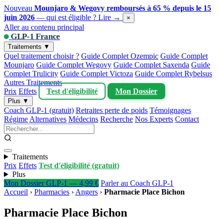
Nouveau
Mounjaro & Wegovy remboursés à 65 % depuis le 15
juin 2026
— qui est éligible ?
Lire →
×
Aller au contenu principal
GLP-1 France
Traitements ▼
Quel traitement choisir ?
Guide Complet Ozempic
Guide Complet
Mounjaro
Guide Complet Wegovy
Guide Complet Saxenda
Guide
Complet Trulicity
Guide Complet Victoza
Guide Complet Rybelsus
Autres Traitements
Prix
Effets
Test d'éligibilité
Mon Dossier
Plus ▼
Coach GLP-1 (gratuit)
Retraites perte de poids
Témoignages
Régime
Alternatives
Médecins
Recherche
Nos Experts
Contact
Traitements
Prix
Effets
Test d'éligibilité (gratuit)
Plus
Mon Dossier GLP-1 — 4,99 €
Parler au Coach GLP-1
Accueil
›
Pharmacies
›
Angers
›
Pharmacie Place Bichon
Pharmacie Place Bichon