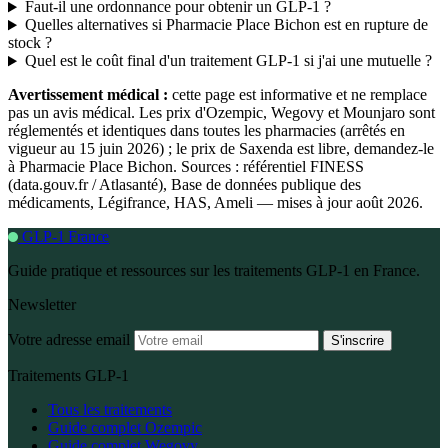
Faut-il une ordonnance pour obtenir un GLP-1 ?
Quelles alternatives si Pharmacie Place Bichon est en rupture de
stock ?
Quel est le coût final d'un traitement GLP-1 si j'ai une mutuelle ?
Avertissement médical :
cette page est informative et ne remplace
pas un avis médical. Les prix d'Ozempic, Wegovy et Mounjaro sont
réglementés et identiques dans toutes les pharmacies (arrêtés en
vigueur au 15 juin 2026) ; le prix de Saxenda est libre, demandez-le
à Pharmacie Place Bichon. Sources : référentiel FINESS
(data.gouv.fr / Atlasanté), Base de données publique des
médicaments, Légifrance, HAS, Ameli — mises à jour août 2026.
GLP-1 France
Guide pratique et ressources sur les traitements GLP-1 en France.
Newsletter
Votre adresse email
S'inscrire
Traitements GLP-1
Tous les traitements
Guide complet Ozempic
Guide complet Wegovy