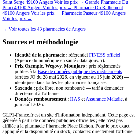
Saint Serge
49100 Angers
Voir les prix →
Grande Pharmacie Du
Pilori
49100 Angers
Voir les prix →
Pharmacie Du Ralliement
49100 Angers
Voir les prix →
Pharmacie Pasteur
49100 Angers
Voir les prix →
→ Voir toutes les 43 pharmacies de Angers
Sources et méthodologie
Identité de la pharmacie
: référentiel
FINESS officiel
(Agence du numérique en santé / data.gouv.fr).
Prix Ozempic, Wegovy, Mounjaro
: prix réglementés
publiés à la
Base de données publique des médicaments
(arrêtés JO du 28 mai 2026, en vigueur au 15 juin 2026) —
identiques dans toutes les pharmacies françaises.
Saxenda
: prix libre, non remboursé — tarif à demander
directement à l'officine.
Données remboursement
:
HAS
et
Assurance Maladie
, à
jour août 2026.
GLP1-France.fr est un site d'information indépendant. Cette page est
générée à partir de données publiques officielles ; elle n'est pas
affiliée à la pharmacie Pharmacie Place Bichon. Pour le prix exact
appliqué et la disponibilité du stock, contactez directement l'officine.