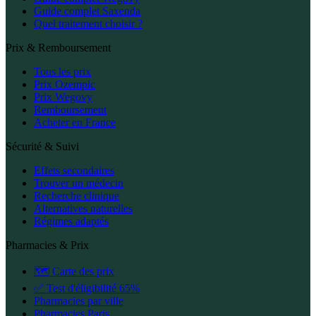
Guide complet Saxenda
Quel traitement choisir ?
Prix & Remboursement
Tous les prix
Prix Ozempic
Prix Wegovy
Remboursement
Acheter en France
Sécurité & Suivi
Effets secondaires
Trouver un médecin
Recherche clinique
Alternatives naturelles
Régimes adaptés
Pharmacies & Prix
🗺️ Carte des prix
✅ Test d'éligibilité 65%
Pharmacies par ville
Pharmacies Paris