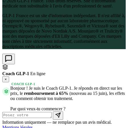
© 2026 GLP-1 France. Tous droits réservés. Site d'information
médicale non substituable à l'avis d'un professionnel de santé.
GLP-1 France est un site d'information indépendant. Il n'est affilié à,
ni approuvé ou sponsorisé par aucun laboratoire pharmaceutique.
Ozempic®, Wegovy®, Rybelsus®, Saxenda® et Victoza® sont des
marques déposées de Novo Nordisk A/S. Mounjaro® et Trulicity®
sont des marques déposées d'Eli Lilly and Company. Ces marques
sont citées à titre strictement informatif, conformément aux
descriptions médicales officielles.
Coach GLP-1
En ligne
×
COACH GLP-1
Bonjour ! Je suis le Coach GLP-1. Je réponds en direct sur les
prix, le
remboursement à 65%
(nouveau au 15 juin), les effets
ou comment obtenir ton traitement.
Par quoi veux-tu commencer ?
Information uniquement — ne remplace pas un avis médical.
Mentions légales