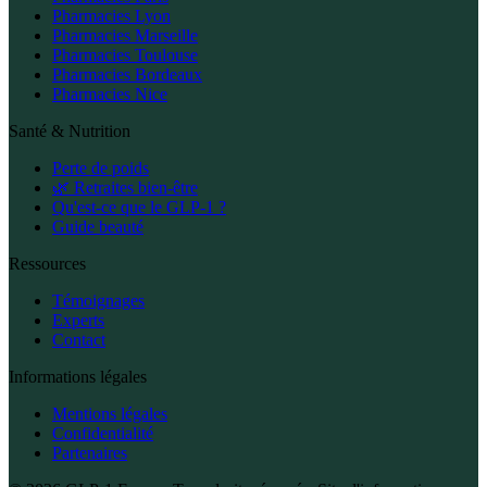
Pharmacies Lyon
Pharmacies Marseille
Pharmacies Toulouse
Pharmacies Bordeaux
Pharmacies Nice
Santé & Nutrition
Perte de poids
🌿 Retraites bien-être
Qu'est-ce que le GLP-1 ?
Guide beauté
Ressources
Témoignages
Experts
Contact
Informations légales
Mentions légales
Confidentialité
Partenaires