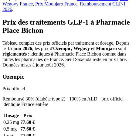
Wegovy France
,
Prix Mounjaro France
,
Remboursement GLP-1
2026
.
Prix des traitements GLP-1 à Pharmacie
Place Bichon
Tableau complet des prix officiels par traitement et dosage. Depuis
le
15 juin 2026
, les prix d'
Ozempic, Wegovy et Mounjaro
sont
réglementés
: identiques à Pharmacie Place Bichon comme dans
toutes les pharmacies de France. Seul Saxenda reste en prix libre.
Données mises à jour août 2026.
Ozempic
Prix officiel
Remboursé 30% (diabète type 2) · 100% en ALD · prix officiel
identique France entière
Dosage
Prix
0,25 mg
77.60 €
0,5 mg
77.60 €
1 mg
77.60 €