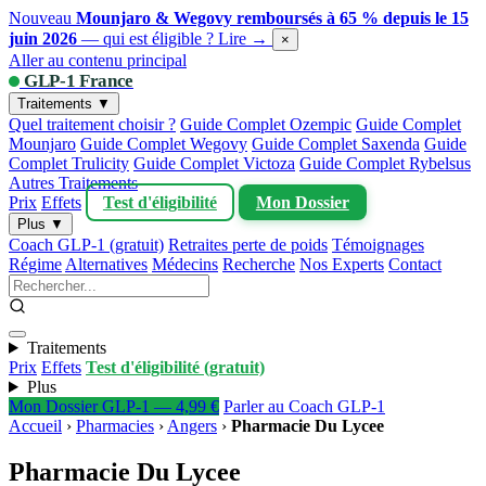
Nouveau
Mounjaro & Wegovy remboursés à 65 % depuis le 15
juin 2026
— qui est éligible ?
Lire →
×
Aller au contenu principal
GLP-1 France
Traitements ▼
Quel traitement choisir ?
Guide Complet Ozempic
Guide Complet
Mounjaro
Guide Complet Wegovy
Guide Complet Saxenda
Guide
Complet Trulicity
Guide Complet Victoza
Guide Complet Rybelsus
Autres Traitements
Prix
Effets
Test d'éligibilité
Mon Dossier
Plus ▼
Coach GLP-1 (gratuit)
Retraites perte de poids
Témoignages
Régime
Alternatives
Médecins
Recherche
Nos Experts
Contact
Traitements
Prix
Effets
Test d'éligibilité (gratuit)
Plus
Mon Dossier GLP-1 — 4,99 €
Parler au Coach GLP-1
Accueil
›
Pharmacies
›
Angers
›
Pharmacie Du Lycee
Pharmacie Du Lycee