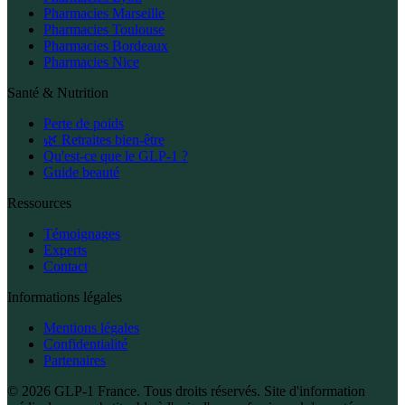
Pharmacies Marseille
Pharmacies Toulouse
Pharmacies Bordeaux
Pharmacies Nice
Santé & Nutrition
Perte de poids
🌿 Retraites bien-être
Qu'est-ce que le GLP-1 ?
Guide beauté
Ressources
Témoignages
Experts
Contact
Informations légales
Mentions légales
Confidentialité
Partenaires
© 2026 GLP-1 France. Tous droits réservés. Site d'information