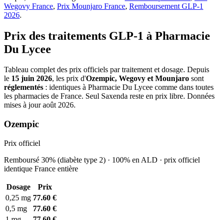
Wegovy France
,
Prix Mounjaro France
,
Remboursement GLP-1
2026
.
Prix des traitements GLP-1 à Pharmacie
Du Lycee
Tableau complet des prix officiels par traitement et dosage. Depuis
le
15 juin 2026
, les prix d'
Ozempic, Wegovy et Mounjaro
sont
réglementés
: identiques à Pharmacie Du Lycee comme dans toutes
les pharmacies de France. Seul Saxenda reste en prix libre. Données
mises à jour août 2026.
Ozempic
Prix officiel
Remboursé 30% (diabète type 2) · 100% en ALD · prix officiel
identique France entière
Dosage
Prix
0,25 mg
77.60 €
0,5 mg
77.60 €
1 mg
77.60 €