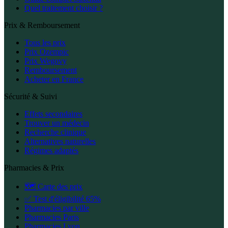
Quel traitement choisir ?
Prix & Remboursement
Tous les prix
Prix Ozempic
Prix Wegovy
Remboursement
Acheter en France
Sécurité & Suivi
Effets secondaires
Trouver un médecin
Recherche clinique
Alternatives naturelles
Régimes adaptés
Pharmacies & Prix
🗺️ Carte des prix
✅ Test d'éligibilité 65%
Pharmacies par ville
Pharmacies Paris
Pharmacies Lyon