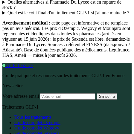
Quelles alternatives si Pharmacie Du Lycee est en rupture de
stock ?
Quel est le coût final d'un traitement GLP-1 si j'ai une mutuelle ?
Avertissement médical :
cette page est informative et ne remplace
pas un avis médical. Les prix d'Ozempic, Wegovy et Mounjaro sont
réglementés et identiques dans toutes les pharmacies (arrêtés en
vigueur au 15 juin 2026) ; le prix de Saxenda est libre, demandez-le
à Pharmacie Du Lycee. Sources : référentiel FINESS (data.gouv.fr /
Atlasanté), Base de données publique des médicaments, Légifrance,
HAS, Ameli — mises à jour août 2026.
GLP-1 France
Guide pratique et ressources sur les traitements GLP-1 en France.
Newsletter
Votre adresse email
S'inscrire
Traitements GLP-1
Tous les traitements
Guide complet Ozempic
Guide complet Wegovy
Guide complet Saxenda