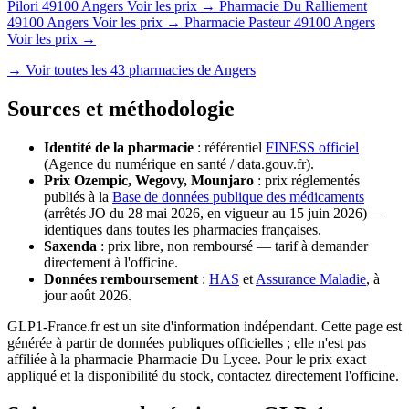
Pilori
49100 Angers
Voir les prix →
Pharmacie Du Ralliement
49100 Angers
Voir les prix →
Pharmacie Pasteur
49100 Angers
Voir les prix →
→ Voir toutes les 43 pharmacies de Angers
Sources et méthodologie
Identité de la pharmacie
: référentiel
FINESS officiel
(Agence du numérique en santé / data.gouv.fr).
Prix Ozempic, Wegovy, Mounjaro
: prix réglementés
publiés à la
Base de données publique des médicaments
(arrêtés JO du 28 mai 2026, en vigueur au 15 juin 2026) —
identiques dans toutes les pharmacies françaises.
Saxenda
: prix libre, non remboursé — tarif à demander
directement à l'officine.
Données remboursement
:
HAS
et
Assurance Maladie
, à
jour août 2026.
GLP1-France.fr est un site d'information indépendant. Cette page est
générée à partir de données publiques officielles ; elle n'est pas
affiliée à la pharmacie Pharmacie Du Lycee. Pour le prix exact
appliqué et la disponibilité du stock, contactez directement l'officine.