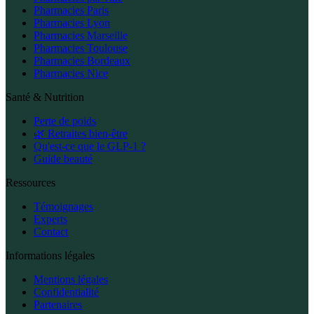
Pharmacies Paris
Pharmacies Lyon
Pharmacies Marseille
Pharmacies Toulouse
Pharmacies Bordeaux
Pharmacies Nice
Santé & Nutrition
Perte de poids
🌿 Retraites bien-être
Qu'est-ce que le GLP-1 ?
Guide beauté
Ressources
Témoignages
Experts
Contact
Informations légales
Mentions légales
Confidentialité
Partenaires