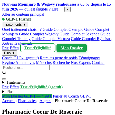
Nouveau
Mounjaro & Wegovy remboursés à 65 % depuis le 15
juin 2026
— qui est éligible ?
Lire →
×
Aller au contenu principal
GLP-1 France
Traitements ▼
Quel traitement choisir ?
Guide Complet Ozempic
Guide Complet
Mounjaro
Guide Complet Wegovy
Guide Complet Saxenda
Guide
Complet Trulicity
Guide Complet Victoza
Guide Complet Rybelsus
Autres Traitements
Prix
Effets
Test d'éligibilité
Mon Dossier
Plus ▼
Coach GLP-1 (gratuit)
Retraites perte de poids
Témoignages
Régime
Alternatives
Médecins
Recherche
Nos Experts
Contact
Traitements
Prix
Effets
Test d'éligibilité (gratuit)
Plus
Mon Dossier GLP-1 — 4,99 €
Parler au Coach GLP-1
Accueil
›
Pharmacies
›
Angers
›
Pharmacie Coeur De Roseraie
Pharmacie Coeur De Roseraie