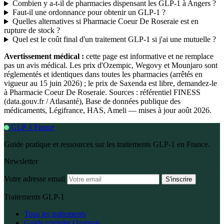
Combien y a-t-il de pharmacies dispensant les GLP-1 à Angers ?
Faut-il une ordonnance pour obtenir un GLP-1 ?
Quelles alternatives si Pharmacie Coeur De Roseraie est en
rupture de stock ?
Quel est le coût final d'un traitement GLP-1 si j'ai une mutuelle ?
Avertissement médical :
cette page est informative et ne remplace
pas un avis médical. Les prix d'Ozempic, Wegovy et Mounjaro sont
réglementés et identiques dans toutes les pharmacies (arrêtés en
vigueur au 15 juin 2026) ; le prix de Saxenda est libre, demandez-le
à Pharmacie Coeur De Roseraie. Sources : référentiel FINESS
(data.gouv.fr / Atlasanté), Base de données publique des
médicaments, Légifrance, HAS, Ameli — mises à jour août 2026.
GLP-1 France
Guide pratique et ressources sur les traitements GLP-1 en France.
Newsletter
Votre adresse email
S'inscrire
Traitements GLP-1
Tous les traitements
Guide complet Ozempic