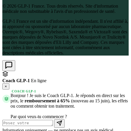
© 2026 GLP-1 France. Tous droits réservés. Site d'information
médicale non substituable à l'avis d'un professionnel de santé.
GLP-1 France est un site d'information indépendant. Il n'est affilié à,
ni approuvé ou sponsorisé par aucun laboratoire pharmaceutique.
Ozempic®, Wegovy®, Rybelsus®, Saxenda® et Victoza® sont des
marques déposées de Novo Nordisk A/S. Mounjaro® et Trulicity®
sont des marques déposées d'Eli Lilly and Company. Ces marques
sont citées à titre strictement informatif, conformément aux
descriptions médicales officielles.
Coach GLP-1
En ligne
×
COACH GLP-1
Bonjour ! Je suis le Coach GLP-1. Je réponds en direct sur les
prix, le
remboursement à 65%
(nouveau au 15 juin), les effets
ou comment obtenir ton traitement.
Par quoi veux-tu commencer ?
Information uniquement — ne remplace pas un avis médical.