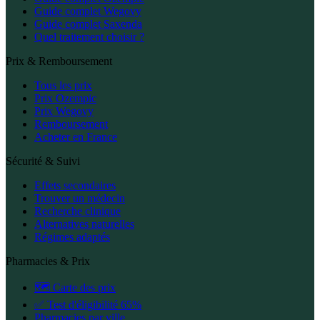
Guide complet Wegovy
Guide complet Saxenda
Quel traitement choisir ?
Prix & Remboursement
Tous les prix
Prix Ozempic
Prix Wegovy
Remboursement
Acheter en France
Sécurité & Suivi
Effets secondaires
Trouver un médecin
Recherche clinique
Alternatives naturelles
Régimes adaptés
Pharmacies & Prix
🗺️ Carte des prix
✅ Test d'éligibilité 65%
Pharmacies par ville