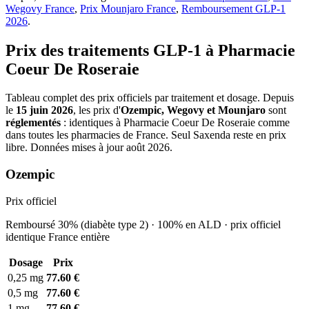
Wegovy France
,
Prix Mounjaro France
,
Remboursement GLP-1
2026
.
Prix des traitements GLP-1 à Pharmacie
Coeur De Roseraie
Tableau complet des prix officiels par traitement et dosage. Depuis
le
15 juin 2026
, les prix d'
Ozempic, Wegovy et Mounjaro
sont
réglementés
: identiques à Pharmacie Coeur De Roseraie comme
dans toutes les pharmacies de France. Seul Saxenda reste en prix
libre. Données mises à jour août 2026.
Ozempic
Prix officiel
Remboursé 30% (diabète type 2) · 100% en ALD · prix officiel
identique France entière
Dosage
Prix
0,25 mg
77.60 €
0,5 mg
77.60 €
1 mg
77.60 €