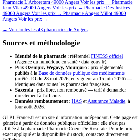
Pharmacie L'Arboretum
49000 Angers
Voir les prix →
Pharmacie
Jean Vilar
49000 Angers
Voir les prix →
Pharmacie Des Justices
49000 Angers
Voir les prix →
Pharmacie Angers Millot
49000
Angers
Voir les prix →
→ Voir toutes les 43 pharmacies de Angers
Sources et méthodologie
Identité de la pharmacie
: référentiel
FINESS officiel
(Agence du numérique en santé / data.gouv.fr).
Prix Ozempic, Wegovy, Mounjaro
: prix réglementés
publiés à la
Base de données publique des médicaments
(arrêtés JO du 28 mai 2026, en vigueur au 15 juin 2026) —
identiques dans toutes les pharmacies françaises.
Saxenda
: prix libre, non remboursé — tarif à demander
directement à l'officine.
Données remboursement
:
HAS
et
Assurance Maladie
, à
jour août 2026.
GLP1-France.fr est un site d'information indépendant. Cette page est
générée à partir de données publiques officielles ; elle n'est pas
affiliée à la pharmacie Pharmacie Coeur De Roseraie. Pour le prix
exact appliqué et la disponibilité du stock, contactez directement
l'officine.