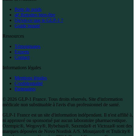
Perte de poids
🌿 Retraites bien-être
Qu'est-ce que le GLP-1 ?
Guide beauté
Ressources
Témoignages
Experts
Contact
Informations légales
Mentions légales
Confidentialité
Partenaires
© 2026 GLP-1 France. Tous droits réservés. Site d'information
médicale non substituable à l'avis d'un professionnel de santé.
GLP-1 France est un site d'information indépendant. Il n'est affilié à,
ni approuvé ou sponsorisé par aucun laboratoire pharmaceutique.
Ozempic®, Wegovy®, Rybelsus®, Saxenda® et Victoza® sont des
marques déposées de Novo Nordisk A/S. Mounjaro® et Trulicity®