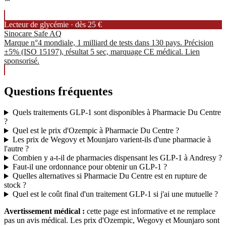
Lecteur de glycémie · dès 25 €
Sinocare Safe AQ
Marque n°4 mondiale, 1 milliard de tests dans 130 pays. Précision
±5% (ISO 15197), résultat 5 sec, marquage CE médical. Lien
sponsorisé.
Questions fréquentes
Quels traitements GLP-1 sont disponibles à Pharmacie Du Centre
?
Quel est le prix d'Ozempic à Pharmacie Du Centre ?
Les prix de Wegovy et Mounjaro varient-ils d'une pharmacie à
l'autre ?
Combien y a-t-il de pharmacies dispensant les GLP-1 à Andresy ?
Faut-il une ordonnance pour obtenir un GLP-1 ?
Quelles alternatives si Pharmacie Du Centre est en rupture de
stock ?
Quel est le coût final d'un traitement GLP-1 si j'ai une mutuelle ?
Avertissement médical :
cette page est informative et ne remplace
pas un avis médical. Les prix d'Ozempic, Wegovy et Mounjaro sont