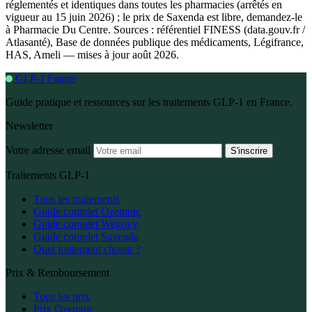
réglementés et identiques dans toutes les pharmacies (arrêtés en
vigueur au 15 juin 2026) ; le prix de Saxenda est libre, demandez-le
à Pharmacie Du Centre. Sources : référentiel FINESS (data.gouv.fr /
Atlasanté), Base de données publique des médicaments, Légifrance,
HAS, Ameli — mises à jour août 2026.
GLP-1 France
Guide pratique et ressources sur les traitements GLP-1 en France.
Newsletter
Votre adresse email
S'inscrire
Traitements GLP-1
Tous les traitements
Guide complet Ozempic
Guide complet Wegovy
Guide complet Saxenda
Quel traitement choisir ?
Prix & Remboursement
Tous les prix
Prix Ozempic