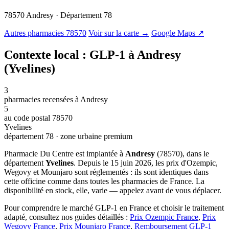
78570 Andresy · Département 78
© OSM · CARTO |
MapLibre
Autres pharmacies 78570
Voir sur la carte →
Google Maps ↗
Contexte local : GLP-1 à Andresy
(Yvelines)
3
pharmacies recensées à Andresy
5
au code postal 78570
Yvelines
département 78 · zone urbaine premium
Pharmacie Du Centre est implantée à
Andresy
(78570), dans le
département
Yvelines
. Depuis le 15 juin 2026, les prix d'Ozempic,
Wegovy et Mounjaro sont réglementés : ils sont identiques dans
cette officine comme dans toutes les pharmacies de France. La
disponibilité en stock, elle, varie — appelez avant de vous déplacer.
Pour comprendre le marché GLP-1 en France et choisir le traitement
adapté, consultez nos guides détaillés :
Prix Ozempic France
,
Prix
Wegovy France
,
Prix Mounjaro France
,
Remboursement GLP-1