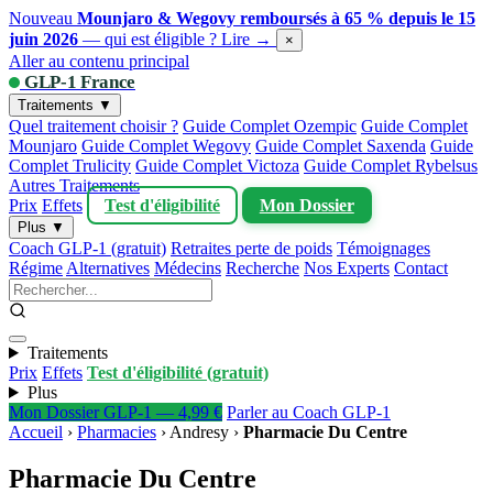
Nouveau
Mounjaro & Wegovy remboursés à 65 % depuis le 15
juin 2026
— qui est éligible ?
Lire →
×
Aller au contenu principal
GLP-1 France
Traitements ▼
Quel traitement choisir ?
Guide Complet Ozempic
Guide Complet
Mounjaro
Guide Complet Wegovy
Guide Complet Saxenda
Guide
Complet Trulicity
Guide Complet Victoza
Guide Complet Rybelsus
Autres Traitements
Prix
Effets
Test d'éligibilité
Mon Dossier
Plus ▼
Coach GLP-1 (gratuit)
Retraites perte de poids
Témoignages
Régime
Alternatives
Médecins
Recherche
Nos Experts
Contact
Traitements
Prix
Effets
Test d'éligibilité (gratuit)
Plus
Mon Dossier GLP-1 — 4,99 €
Parler au Coach GLP-1
Accueil
›
Pharmacies
›
Andresy
›
Pharmacie Du Centre
Pharmacie Du Centre