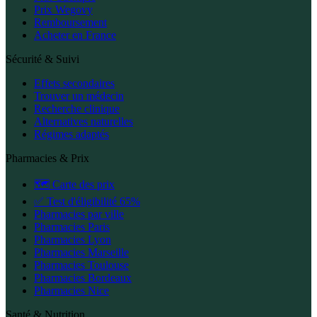
Prix Wegovy
Remboursement
Acheter en France
Sécurité & Suivi
Effets secondaires
Trouver un médecin
Recherche clinique
Alternatives naturelles
Régimes adaptés
Pharmacies & Prix
🗺️ Carte des prix
✅ Test d'éligibilité 65%
Pharmacies par ville
Pharmacies Paris
Pharmacies Lyon
Pharmacies Marseille
Pharmacies Toulouse
Pharmacies Bordeaux
Pharmacies Nice
Santé & Nutrition