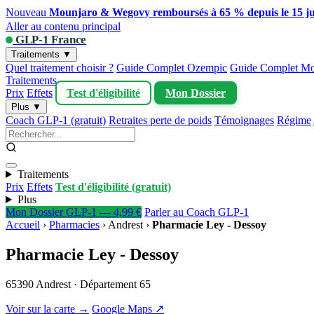
Nouveau
Mounjaro & Wegovy remboursés à 65 % depuis le 15 ju
Aller au contenu principal
GLP-1 France
Traitements ▼
Quel traitement choisir ?
Guide Complet Ozempic
Guide Complet Mo
Traitements
Prix
Effets
Test d'éligibilité
Mon Dossier
Plus ▼
Coach GLP-1 (gratuit)
Retraites perte de poids
Témoignages
Régime
Traitements
Prix
Effets
Test d'éligibilité (gratuit)
Plus
Mon Dossier GLP-1 — 4,99 €
Parler au Coach GLP-1
Accueil
›
Pharmacies
›
Andrest
›
Pharmacie Ley - Dessoy
Pharmacie Ley - Dessoy
65390 Andrest · Département 65
Voir sur la carte →
Google Maps ↗