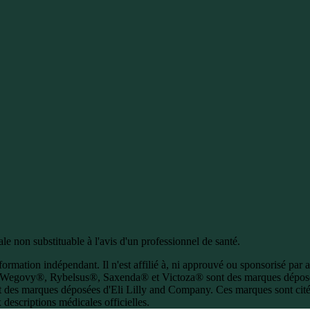
e non substituable à l'avis d'un professionnel de santé.
ormation indépendant. Il n'est affilié à, ni approuvé ou sponsorisé par 
Wegovy®, Rybelsus®, Saxenda® et Victoza® sont des marques dépos
 des marques déposées d'Eli Lilly and Company. Ces marques sont citées
descriptions médicales officielles.