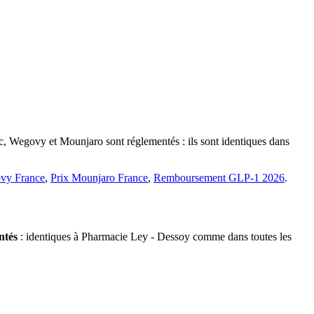
ic, Wegovy et Mounjaro sont réglementés : ils sont identiques dans
vy France
,
Prix Mounjaro France
,
Remboursement GLP-1 2026
.
ntés
: identiques à Pharmacie Ley - Dessoy comme dans toutes les