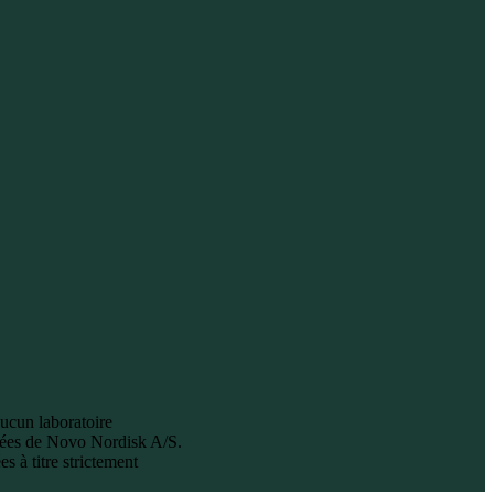
aucun laboratoire
ées de Novo Nordisk A/S.
 à titre strictement