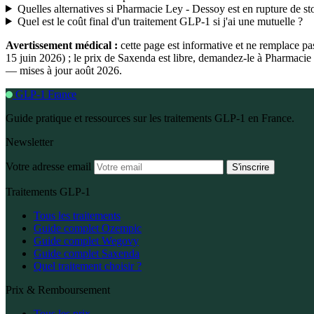
Quelles alternatives si Pharmacie Ley - Dessoy est en rupture de st
Quel est le coût final d'un traitement GLP-1 si j'ai une mutuelle ?
Avertissement médical :
cette page est informative et ne remplace p
15 juin 2026) ; le prix de Saxenda est libre, demandez-le à Pharmaci
— mises à jour août 2026.
GLP-1 France
Guide pratique et ressources sur les traitements GLP-1 en France.
Newsletter
Votre adresse email
S'inscrire
Traitements GLP-1
Tous les traitements
Guide complet Ozempic
Guide complet Wegovy
Guide complet Saxenda
Quel traitement choisir ?
Prix & Remboursement
Tous les prix