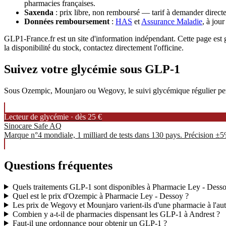
pharmacies françaises.
Saxenda
: prix libre, non remboursé — tarif à demander directe
Données remboursement
:
HAS
et
Assurance Maladie
, à jou
GLP1-France.fr est un site d'information indépendant. Cette page est gé
la disponibilité du stock, contactez directement l'officine.
Suivez votre glycémie sous GLP-1
Sous Ozempic, Mounjaro ou Wegovy, le suivi glycémique régulier permet
Lecteur de glycémie · dès 25 €
Sinocare Safe AQ
Marque n°4 mondiale, 1 milliard de tests dans 130 pays. Précision ±
Questions fréquentes
Quels traitements GLP-1 sont disponibles à Pharmacie Ley - Dess
Quel est le prix d'Ozempic à Pharmacie Ley - Dessoy ?
Les prix de Wegovy et Mounjaro varient-ils d'une pharmacie à l'aut
Combien y a-t-il de pharmacies dispensant les GLP-1 à Andrest ?
Faut-il une ordonnance pour obtenir un GLP-1 ?