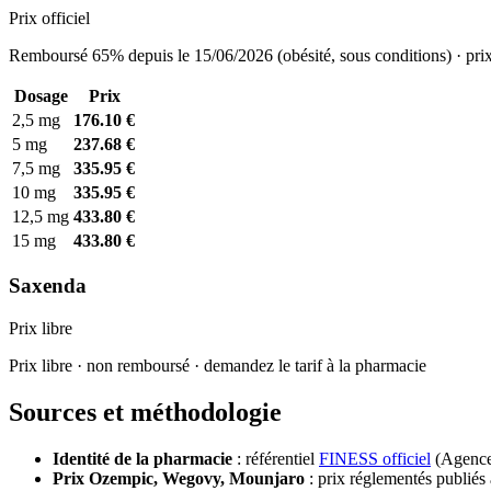
Prix officiel
Remboursé 65% depuis le 15/06/2026 (obésité, sous conditions) · prix
Dosage
Prix
2,5 mg
176.10 €
5 mg
237.68 €
7,5 mg
335.95 €
10 mg
335.95 €
12,5 mg
433.80 €
15 mg
433.80 €
Saxenda
Prix libre
Prix libre · non remboursé · demandez le tarif à la pharmacie
Sources et méthodologie
Identité de la pharmacie
: référentiel
FINESS officiel
(Agence 
Prix Ozempic, Wegovy, Mounjaro
: prix réglementés publiés 