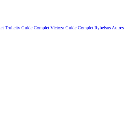
t Trulicity
Guide Complet Victoza
Guide Complet Rybelsus
Autres
© OSM · CARTO |
MapLibre