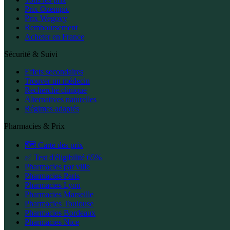
Prix Ozempic
Prix Wegovy
Remboursement
Acheter en France
Sécurité & Suivi
Effets secondaires
Trouver un médecin
Recherche clinique
Alternatives naturelles
Régimes adaptés
Pharmacies & Prix
🗺️ Carte des prix
✅ Test d'éligibilité 65%
Pharmacies par ville
Pharmacies Paris
Pharmacies Lyon
Pharmacies Marseille
Pharmacies Toulouse
Pharmacies Bordeaux
Pharmacies Nice