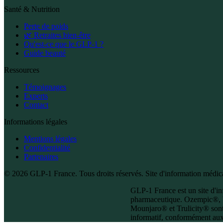
Santé & Nutrition
Perte de poids
🌿 Retraites bien-être
Qu'est-ce que le GLP-1 ?
Guide beauté
Ressources
Témoignages
Experts
Contact
Informations légales
Mentions légales
Confidentialité
Partenaires
© 2026 GLP-1 France. Tous droits réservés. Site d'information médical
GLP-1 France est un site d'inf
pharmaceutique. Ozempic®, 
Mounjaro® et Trulicity® sont
informatif, conformément aux 